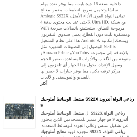
داخلية بسعة 16 جيجابايت، مما يوفر تعدد مهام
سلسًا وتحميل سريع للتطبيقات. يضمن معالج
Amlogic S922X ثماني النواة القوي الأداء الأمثل،
حتى عند بث محتوى بدقة 4K Ultra HD. مع شبكة
WiFi مزدوجة النطاق، ستستمتع باتصالات سريعة
ومستقرة للبث دون انقطاع. يعمل صندوق التلفزيون
هذا على نظام التشغيل Android 9، ويمنحك إمكانية
الوصول إلى التطبيقات الشهيرة مثل Netflix
وAmazon Prime وYouTube، بالإضافة إلى مجموعة
متنوعة من الألعاب والأدوات المساعدة، صغير الحجم
وسهل الإعداد، يحول هذا الجهاز أي تلفزيون إلى
مركز ترفيه ذكي، مما يوفر خيارات لا حصر لها
للفيديو والموسيقى والألعاب.
أكثر
مشغل الوسائط أملوجيك S922X رباعي النواة أندرويد
9
ال
مشغل الوسائط أملوجيك S922X رباعي النواة
أندرويد 9
هو جهاز متميز للمستخدمين الذين يبحثون
عن تشغيل سلس وعالي الجودة للوسائط المتعددة.
معالج أملوجيك S922X رباعي النواة
،
مجهزة قوية