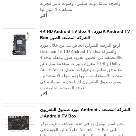
واضحة تمامًا، وبث سلس، وصوت غامر لتجربة
مشاهدة لا مثيل لها.
أكثر
4K HD Android TV Box مورد ، 4K Android TV
Box الشركة المصنعة الصين
ارفع الترفيه المنزلي الخاص بك من خلال مورد
Bremium 4K HD Android TV Box والشركة
المصنعة في الصين. تجربة صور مذهلة بدقة 4K ،
معززة بميزات متقدمة مثل دعم HDR و Dolby
Atmos Audio. مع تدفق سلس ، وخيارات اتصال
متعددة الاستخدامات ، وواجهة سهلة الاستخدام ،
يقدم صندوق التلفزيون لدينا تجربة سينمائية في
غرفة المعيشة الخاصة بك.
أكثر
مورد صندوق التلفزيون Android ، الشركة المصنعة
لـ Android TV Box
نحن اسم موثوق به في هذه الصناعة ، حيث نوفر
حلولًا عالية الجودة في Android TV Box تلبي
احتياجات المستهلكين المتنوعة. تم تجهيز منتجاتنا