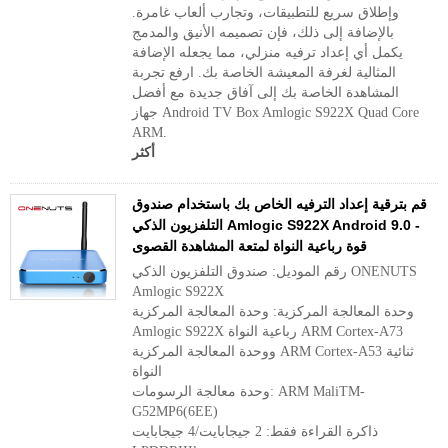
وإطلاق سريع للتطبيقات، وتجارب ألعاب غامرة.
بالإضافة إلى ذلك، فإن تصميمه الأنيق والمدمج
يكمل أي إعداد ترفيه منزلي، مما يجعله الإضافة
المثالية لغرفة المعيشة الخاصة بك. ارفع تجربة
المشاهدة الخاصة بك إلى آفاق جديدة مع أفضل
جهاز Android TV Box Amlogic S922X Quad Core
ARM.
أكثر
قم بترقية إعداد الترفيه الخاص بك باستخدام صندوق
التلفزيون الذكي Amlogic S922X Android 9.0 -
قوة رباعية النواة لمتعة المشاهدة القصوى
رقم الموديل: صندوق التلفزيون الذكي ONENUTS
Amlogic S922X
وحدة المعالجة المركزية: وحدة المعالجة المركزية
Amlogic S922X رباعية النواة ARM Cortex-A73
ووحدة المعالجة المركزية ARM Cortex-A53 ثنائية
النواة
وحدة معالجة الرسومات: ARM MaliTM-
G52MP6(6EE)
ذاكرة القراءة فقط: 2 جيجابايت/4 جيجابايت