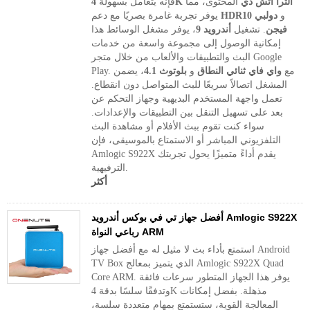
4K الترا اتش دي
المحتوى، مما
فإنه يتعامل بسهولة
و
دولبي
HDR10
يوفر تجربة غامرة بصريًا مع دعم
فيجن
. تشغيل
أندرويد 9
، يوفر مشغل الوسائط هذا
إمكانية الوصول إلى مجموعة واسعة من خدمات
البث والتطبيقات والألعاب من خلال متجر Google
Play. مع
واي فاي ثنائي النطاق
و
بلوتوث 4.1
، يضمن
المشغل اتصالاً سريعًا للبث المتواصل دون انقطاع.
تعمل واجهة المستخدم البديهية وجهاز التحكم عن
بعد على تسهيل التنقل بين التطبيقات والإعدادات.
سواء كنت تقوم ببث الأفلام أو مشاهدة البث
التلفزيوني المباشر أو الاستمتاع بالموسيقى، فإن
Amlogic S922X يقدم أداءً متميزًا يحول تجربتك
الترفيهية.
أكثر
أفضل جهاز تي في بوكس ​​أندرويد Amlogic S922X
رباعي النواة ARM
استمتع بأداء بث لا مثيل له مع أفضل جهاز Android
TV Box الذي يتميز بمعالج Amlogic S922X Quad
Core ARM. يوفر هذا الجهاز المتطور سرعات فائقة
وتدفقًا سلسًا بدقة 4K مذهلة. بفضل إمكانات
المعالجة القوية، ستستمتع بمهام متعددة سلسة،