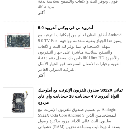
قوي، ويوفر البث والألعاب والتصفح بسلاسة بدقة
4K مذهلة.
أكثر
أندرويد تي في بوكس ​​أندرويد 9.0
أطلق العنان لعالم من إمكانيات الترفيه مع Android
9.0 TV Box. يتميز هذا الجهاز بتقنية متقدمة وواجهة
سهلة الاستخدام، مما يوفر لك البث والألعاب
والتصفح بسلاسة مباشرة على جهاز التلفزيون
الخاص بك. بفضل دعم دقة 4K Ultra HD والأجهزة
القوية وخيارات الاتصال المتنوعة، فهو الخيار الأمثل
للترفيه المنزلي الغامر.
أكثر
صندوق تلفزيون الإنترنت مع أملوجيك S922X ثماني
النواة أندرويد 9 4 جيجابايت 16 جيجابايت واي فاي
مزدوج
تم تصميم صندوق تلفزيون الإنترنت مع Amlogic
S922X Octa Core Android 9 للمستخدمين الذين
يطلبون البث عالي الأداء. مزود بذاكرة وصول
عشوائي (RAM) بسعة 4 جيجابايت ومساحة تخزين