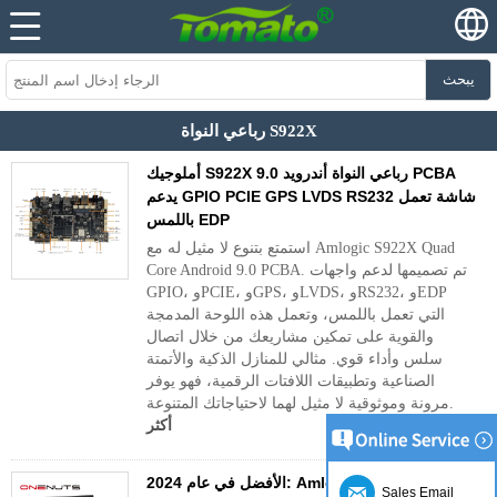
يبحث
رباعي النواة S922X
أملوجيك S922X رباعي النواة أندرويد 9.0 PCBA
يدعم GPIO PCIE GPS LVDS RS232 شاشة تعمل
باللمس EDP
استمتع بتنوع لا مثيل له مع Amlogic S922X Quad
Core Android 9.0 PCBA. تم تصميمها لدعم واجهات
GPIO، وPCIE، وGPS، وLVDS، وRS232، وEDP
التي تعمل باللمس، وتعمل هذه اللوحة المدمجة
والقوية على تمكين مشاريعك من خلال اتصال
سلس وأداء قوي. مثالي للمنازل الذكية والأتمتة
الصناعية وتطبيقات اللافتات الرقمية، فهو يوفر
مرونة وموثوقية لا مثيل لهما لاحتياجاتك المتنوعة.
أكثر
الأفضل في عام 2024: Amlogic S922X Quad-
Sales Email