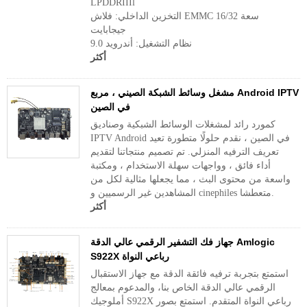
LPDDRIIIl
التخزين الداخلي: فلاش EMMC سعة 16/32
جيجابايت
نظام التشغيل: أندرويد 9.0
أكثر
مشغل وسائط الشبكة الصيني ، مربع Android IPTV
في الصين
كمورد رائد لمشغلات الوسائط الشبكية وصناديق
IPTV Android في الصين ، نقدم حلولًا متطورة تعيد
تعريف الترفيه المنزلي. تم تصميم منتجاتنا لتقديم
أداء فائق ، وواجهات سهلة الاستخدام ، ومكتبة
واسعة من محتوى البث ، مما يجعلها مثالية لكل من
المشاهدين غير الرسميين و cinephiles متعطشا.
أكثر
جهاز فك التشفير الرقمي عالي الدقة Amlogic
S922X رباعي النواة
استمتع بتجربة ترفيه فائقة الدقة مع جهاز الاستقبال
الرقمي عالي الدقة الخاص بنا، والمدعوم بمعالج
أملوجيك S922X رباعي النواة المتقدم. استمتع بصور