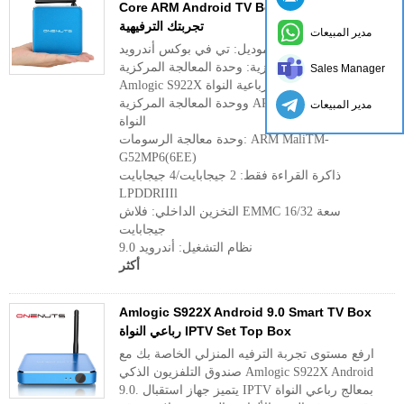
Core ARM Android TV Box - ارفع مستوى
تجربتك الترفيهية
مدير المبيعات
رقم الموديل: تي في بوكس ​​أندرويد
وحدة المعالجة المركزية: وحدة المعالجة المركزية
Sales Manager
Amlogic S922X رباعية النواة ARM Cortex-A73
ووحدة المعالجة المركزية ARM Cortex-A53 ثنائية
مدير المبيعات
النواة
وحدة معالجة الرسومات: ARM MaliTM-
G52MP6(6EE)
ذاكرة القراءة فقط: 2 جيجابايت/4 جيجابايت
LPDDRIIIl
التخزين الداخلي: فلاش EMMC سعة 16/32
جيجابايت
نظام التشغيل: أندرويد 9.0
أكثر
Amlogic S922X Android 9.0 Smart TV Box
رباعي النواة IPTV Set Top Box
ارفع مستوى تجربة الترفيه المنزلي الخاصة بك مع
صندوق التلفزيون الذكي Amlogic S922X Android
9.0. يتميز جهاز استقبال IPTV بمعالج رباعي النواة