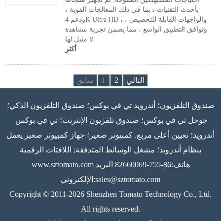
بأحدث التقنيات ، بما في ذلك المعالجات القوية ،
ودعم 4K Ultra HD ، والواجهات القابلة للتخصيص ،
وتوافق التطبيق الواسع ، مما يضمن تجربة مشاهدة
لا مثيل لها.
أكثر
التالي
2
1
سابق
صندوق التلفزيون؛ أندرويد تي في بوكس؛ صندوق التلفزيون الذكي؛
جوجل تي في بوكس؛ صندوق تلفزيون الإنترنت؛ تي في بوكس ​​
أندرويد؛ تعيين أعلى مربع. كمبيوتر صغير؛ جهاز كمبيوتر صغير يعمل
بنظام أندرويد؛ مشغل الوسائط المتدفقة; اللافتات الرقمية
هاتف:86-755-82660069 البريد
www.sztomato.com
sales@sztomato.com
الإلكتروني:
Copyright © 2011-2026 Shenzhen Tomato Technology Co., Ltd.
All rights reserved.