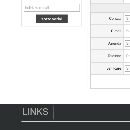
TV Box Quad Core
Ott TV Box VP9
H.265 Smart TV Box
x96
Contatti
Box TV Android con
slot per scheda SIM
E-mail
3G/4G, fornitore di
leggi multimediali
Azienda
Full
Android 6.0
Telefono
Marshmallow
Amlogic S905X TV
Box Quad Core TV
verificare
Box Ott Smart TV
Box x96
Android 10
Allwinner Quad
Core H313 Multi-
core G31 GPU
X96Q TV Box
Smart TV Box Ott
Android 4.4 Kikat
TV Box MXQ