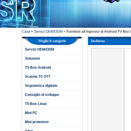
Casa
>
Servizi OEM/ODM
>
Fornitore all'ingrosso di Android TV Box 
Sfoglia le categorie
Inchiesta
Servizi OEM/ODM
Soluzioni
TV-Box Android
Scatola TV OTT
Segnaletica digitale
Consiglio di sviluppo
TV-Box Linux
Mini PC
Mini proiettore
Altro