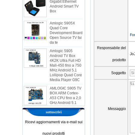
Android Smart TV
Box
Amlogic S905X
Quad Core
Development Board
Open Source TV fai
For
da te
Amlogic S905
Responsabile del
Android TV Box
Jo
4K2K Ultra Full HD
Mali-450 fino a 750
prodotto
MHz Android 5.1
Lollipop Quad Core
Soggetto
Media Player G9C
AMLOGIC S905 TV
BOX ARM Cortex-
A53 CPU fino a 2,0
GHz Android 5.1
Lollipop 1G/8G
4K2K Android TV
Messaggio
Box Player S9
sottoscrivi
Amlogic più recente
Ricevi aggiornamenti via e-mail sui
S905X TV Box
Android 6.0 OS
nuovi prodotti
AMLOGIC S905X