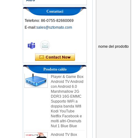
Contattaci
Telefono: 86-0755-82660069
E-mail:
sales@sztomato.com
Smart TV Box Ott
Android 4.4 Kikat
nome del prodotto
TV Box MXQ
2 in 1 Octa Core
Streaming Media
Prodotto caldo
Player & Game Box
Android TV Android
con Android 6.0
Marshmallow 2G
DDR3 16G EMMC
Supporto WiFi a
doppia banda Wifi
Kodi YouTube
Netflix Facebook e
molti altri-Onenuts
Nut 1 Blue Blue
Android TV Box
Gigabit Ethernet