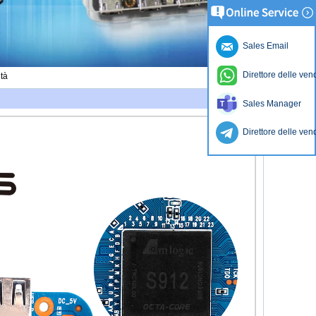
Sales Email
Direttore delle ven
ità
Sales Manager
Direttore delle ven