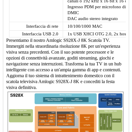
canali o 192 kHz x 16 bit x 16 cana
Ingresso PDM per microfono digita
DMIC
DAC audio stereo integrato
Interfaccia di rete
10/100/1000 MAC
Interfaccia USB 2.0
1x USB XHCI OTG 2.0, 2x host USB
Presentiamo il nostro Amlogic S928X-J 8K
Scatola TV
.
Immergiti nella straordinaria risoluzione 8K per un'esperienza
visiva senza precedenti. Con il suo potente processore e le
opzioni di connettività avanzate, goditi streaming, giochi e
navigazione senza interruzioni. Trasforma la tua TV in un hub
intelligente con accesso a un'ampia gamma di app e contenuti.
Aggiorna il tuo sistema di intrattenimento domestico con il
scatola televisiva Amlogic S928X-J 8K e concediti la festa
visiva definitiva.