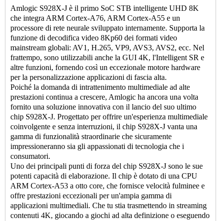
Amlogic S928X-J è il primo SoC STB intelligente UHD 8K
che integra ARM Cortex-A76, ARM Cortex-A55 e un
processore di rete neurale sviluppato internamente. Supporta la
funzione di decodifica video 8Kp60 dei formati video
mainstream globali: AV1, H.265, VP9, ​​AVS3, AVS2, ecc. Nel
frattempo, sono utilizzabili anche la GUI 4K, l'Intelligent SR e
altre funzioni, fornendo così un eccezionale motore hardware
per la personalizzazione applicazioni di fascia alta.
Poiché la domanda di intrattenimento multimediale ad alte
prestazioni continua a crescere, Amlogic ha ancora una volta
fornito una soluzione innovativa con il lancio del suo ultimo
chip S928X-J. Progettato per offrire un'esperienza multimediale
coinvolgente e senza interruzioni, il chip S928X-J vanta una
gamma di funzionalità straordinarie che sicuramente
impressioneranno sia gli appassionati di tecnologia che i
consumatori.
Uno dei principali punti di forza del chip S928X-J sono le sue
potenti capacità di elaborazione. Il chip è dotato di una CPU
ARM Cortex-A53 a otto core, che fornisce velocità fulminee e
offre prestazioni eccezionali per un'ampia gamma di
applicazioni multimediali. Che tu stia trasmettendo in streaming
contenuti 4K, giocando a giochi ad alta definizione o eseguendo