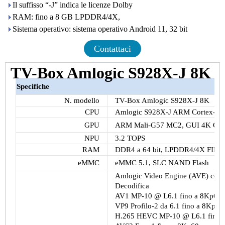
Il suffisso “-J” indica le licenze Dolby
RAM: fino a 8 GB LPDDR4/4X,
Sistema operativo: sistema operativo Android 11, 32 bit
Contattaci
TV-Box Amlogic S928X-J 8K
Specifiche
N. modello
TV-Box Amlogic S928X-J 8K
CPU
Amlogic S928X-J ARM Cortex-A
GPU
ARM Mali-G57 MC2, GUI 4K Open
NPU
3.2 TOPS
RAM
DDR4 a 64 bit, LPDDR4/4X FIN
eMMC
eMMC 5.1, SLC NAND Flash
Amlogic Video Engine (AVE) con de
Decodifica
AV1 MP-10 @ L6.1 fino a 8Kp60
VP9 Profilo-2 da 6.1 fino a 8Kp60
H.265 HEVC MP-10 @ L6.1 fino 