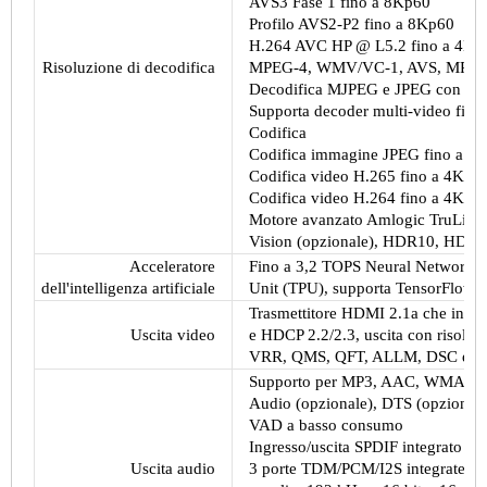
AVS3 Fase 1 fino a 8Kp60
Profilo AVS2-P2 fino a 8Kp60
H.264 AVC HP @ L5.2 fino a 4Kp
Risoluzione di decodifica
MPEG-4, WMV/VC-1, AVS, MPEG-
Decodifica MJPEG e JPEG con risol
Supporta decoder multi-video fin
Codifica
Codifica immagine JPEG fino a 4
Codifica video H.265 fino a 4Kp60
Codifica video H.264 fino a 4Kp60
Motore avanzato Amlogic TruLife 
Vision (opzionale), HDR10, HDR1
Acceleratore
Fino a 3,2 TOPS Neural Network Ac
dell'intelligenza artificiale
Unit (TPU), supporta TensorFlow e
Trasmettitore HDMI 2.1a che incl
Uscita video
e HDCP 2.2/2.3, uscita con risolu
VRR, QMS, QFT, ALLM, DSC e 
Supporto per MP3, AAC, WMA, RM
Audio (opzionale), DTS (opzional
VAD a basso consumo
Ingresso/uscita SPDIF integrato fi
Uscita audio
3 porte TDM/PCM/I2S integrate co