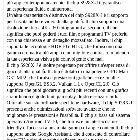
più app contemporaneamente, il chip S928X-J ti garantisce
un'esperienza fluida e ininterrotta.
Un'altra caratteristica distintiva del chip S928X-J è il supporto
per l'uscita audio e video di alta qualità. Il chip supporta una
risoluzione fino a 4K a 60 fotogrammi al secondo, il che
significa che puoi goderti i tuoi film e programmi TV preferiti
con una chiarezza e un dettaglio mozzafiato. Inoltre, il chip
supporta le tecnologie HDR10 e HLG, che forniscono una
gamma cromatica più ampia e un migliore contrasto, rendendo
la tua esperienza visiva più coinvolgente che mai.
Il chip S928X-J è inoltre progettato per offrire un'esperienza di
gioco di alta qualità. Il chip è dotato di una potente GPU Mali-
G31 MP2, che fornisce prestazioni grafiche eccezionali e
supporta OpenGL ES3.2, Vulkan 1.1 e OpenCL 2.0. Ciò
significa che puoi giocare ai giochi più recenti con una grafica
straordinaria e goderti un gameplay fluido e senza ritardi.
Oltre alle sue straordinarie specifiche hardware, il chip S928X-J
presenta anche ottimizzazioni software avanzate che ne
migliorano le prestazioni e l'usabilità. Il chip si basa sul sistema
operativo Android TV 10, che fornisce un'interfaccia user-
friendly e l'accesso a un'ampia gamma di app e contenuti. Il chip
supporta anche Google Assistant, che ti consente di controllare