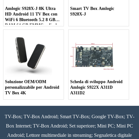
Amlogic S928X-J 8K Ultra
Smart TV Box Amlogic
HD Android 11 TV Box con
S928X-J
WiFi 6 Bluetooth 5.2 8 GB
RAM 64 GB EMMC e display
multi-schermo 7 in 1
Soluzione OEM/ODM
Scheda di sviluppo Android
personalizzabile per Android
Amlogic S922X A311D
TV Box 4K
A311D2
TV-Box; TV-Box Android; Smart TV-Box; Google TV-Box; TV-
Box Internet; TV-Box Android; Set superiore; Mini PC; Mini PC
Android; Lettore multimediale in streaming; Segnaletica digitale