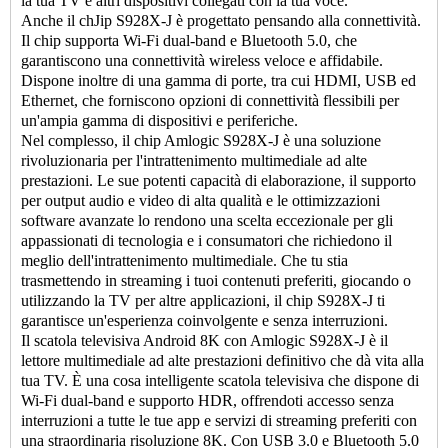
la tua TV e altri dispositivi collegati con la tua voce.
Anche il chJip S928X-J è progettato pensando alla connettività.
Il chip supporta Wi-Fi dual-band e Bluetooth 5.0, che
garantiscono una connettività wireless veloce e affidabile.
Dispone inoltre di una gamma di porte, tra cui HDMI, USB ed
Ethernet, che forniscono opzioni di connettività flessibili per
un'ampia gamma di dispositivi e periferiche.
Nel complesso, il chip Amlogic S928X-J è una soluzione
rivoluzionaria per l'intrattenimento multimediale ad alte
prestazioni. Le sue potenti capacità di elaborazione, il supporto
per output audio e video di alta qualità e le ottimizzazioni
software avanzate lo rendono una scelta eccezionale per gli
appassionati di tecnologia e i consumatori che richiedono il
meglio dell'intrattenimento multimediale. Che tu stia
trasmettendo in streaming i tuoi contenuti preferiti, giocando o
utilizzando la TV per altre applicazioni, il chip S928X-J ti
garantisce un'esperienza coinvolgente e senza interruzioni.
Il scatola televisiva Android 8K con Amlogic S928X-J è il
lettore multimediale ad alte prestazioni definitivo che dà vita alla
tua TV. È una cosa intelligente
scatola televisiva
che dispone di
Wi-Fi dual-band e supporto HDR, offrendoti accesso senza
interruzioni a tutte le tue app e servizi di streaming preferiti con
una straordinaria risoluzione 8K. Con USB 3.0 e Bluetooth 5.0