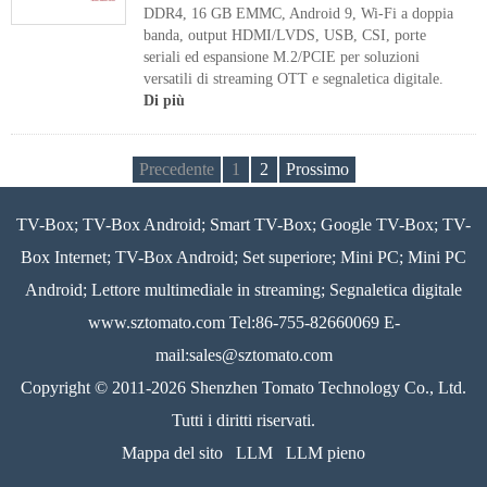
DDR4, 16 GB EMMC, Android 9, Wi-Fi a doppia
banda, output HDMI/LVDS, USB, CSI, porte
seriali ed espansione M.2/PCIE per soluzioni
versatili di streaming OTT e segnaletica digitale.
Di più
Precedente
1
2
Prossimo
TV-Box; TV-Box Android; Smart TV-Box; Google TV-Box; TV-
Box Internet; TV-Box Android; Set superiore; Mini PC; Mini PC
Android; Lettore multimediale in streaming; Segnaletica digitale
www.sztomato.com
Tel:86-755-82660069 E-
mail:
sales@sztomato.com
Copyright © 2011-2026 Shenzhen Tomato Technology Co., Ltd.
Tutti i diritti riservati.
Mappa del sito
LLM
LLM pieno