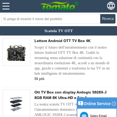
Ricerca
Scatola TV OTT
Lettore Android OTT TV Box 4K
Scopri il futuro dell'intrattenimento con il nostro
lettore Android OTT TV Box 4K. Goditi lo
streaming senza soluzione di continuità con la
straordinaria risoluzione 4K, accedi a un mondo di
app, giochi e contenuti e trasforma la tua TV in un
hub intelligente di intrattenimento.
Di più
Ott TV Box con display Amlogic S928X-J
8GB RAM 8K Ultra-HD e 7 in 1
La nostra scatola TV OTT ridefinisce
l'intrattenimento domestico integrando il chipset
AMLOGIC S928X-J avanzato con RAM da 8 GB,
Sales Email