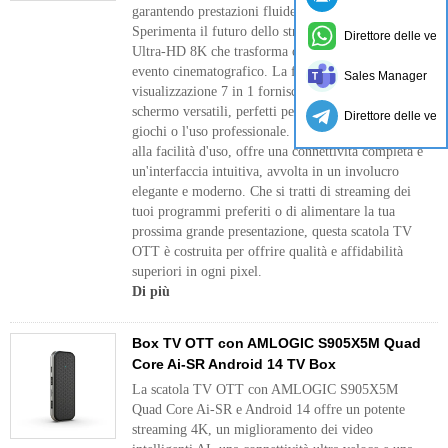
garantendo prestazioni fluide e ininterrotte.
Sperimenta il futuro dello streaming con chiarezza
Direttore delle ven
Ultra-HD 8K che trasforma ogni visione in un
evento cinematografico. La funzionalità di
Sales Manager
visualizzazione 7 in 1 fornisce arrangiamenti con
schermo versatili, perfetti per il multitasking, i
Direttore delle ven
giochi o l'uso professionale. Progettato pensando
alla facilità d'uso, offre una connettività completa e
un'interfaccia intuitiva, avvolta in un involucro
elegante e moderno. Che si tratti di streaming dei
tuoi programmi preferiti o di alimentare la tua
prossima grande presentazione, questa scatola TV
OTT è costruita per offrire qualità e affidabilità
superiori in ogni pixel.
Di più
Box TV OTT con AMLOGIC S905X5M Quad
Core Ai-SR Android 14 TV Box
La scatola TV OTT con AMLOGIC S905X5M
Quad Core Ai-SR e Android 14 offre un potente
streaming 4K, un miglioramento dei video