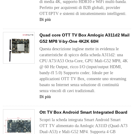
di media 4K, supporto HDR10 e WiFi multi-banda.
Perfetto per acquirenti di B2B globali, provider
OTT/IPTV e sistemi di intrattenimento intelligenti.
Di più
Quad core OTT TV Box Amlogic A311d2 Mail
G52 MP8 V-by-One 4K2K 60H
Questa descrizione inglese mette in evidenza le
caratteristiche di spicco della scheda A311d2: una
CPU A73/A53 Octa-Core, GPU Mali-G52 MP8, 4K
@ 60 Hz Output, ricco I/O (input/output HDMI,
bandy-fI 5.0) Supporto codec. Ideale per le
applicazioni OTT TV Box, consente uno streaming
basato su Internet senza soluzione di continuità
senza vincoli di cavi tradizionali.
Di più
Ott TV Box Android Smart Integrated Board
Scopri la scheda integrata Smart Android Smart
OTT TV alimentato da Amlogic A311D (Quad-A73
Dual-A53) e Mali-G52 MP4. Supporta 4 GB