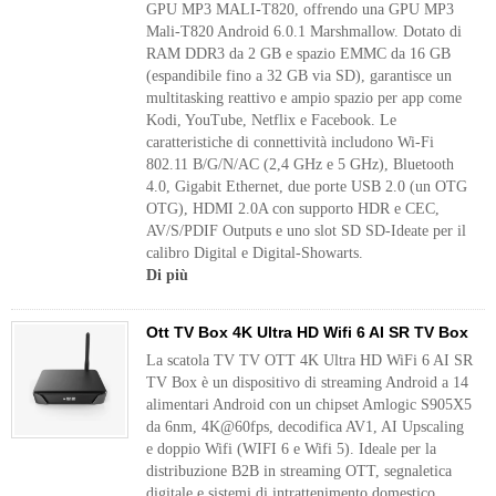
GPU MP3 MALI-T820, offrendo una GPU MP3
Mali-T820 Android 6.0.1 Marshmallow. Dotato di
RAM DDR3 da 2 GB e spazio EMMC da 16 GB
(espandibile fino a 32 GB via SD), garantisce un
multitasking reattivo e ampio spazio per app come
Kodi, YouTube, Netflix e Facebook. Le
caratteristiche di connettività includono Wi-Fi
802.11 B/G/N/AC (2,4 GHz e 5 GHz), Bluetooth
4.0, Gigabit Ethernet, due porte USB 2.0 (un OTG
OTG), HDMI 2.0A con supporto HDR e CEC,
AV/S/PDIF Outputs e uno slot SD SD-Ideate per il
calibro Digital e Digital-Showarts.
Di più
Ott TV Box 4K Ultra HD Wifi 6 AI SR TV Box
La scatola TV TV OTT 4K Ultra HD WiFi 6 AI SR
TV Box è un dispositivo di streaming Android a 14
alimentari Android con un chipset Amlogic S905X5
da 6nm, 4K@60fps, decodifica AV1, AI Upscaling
e doppio Wifi (WIFI 6 e Wifi 5). Ideale per la
distribuzione B2B in streaming OTT, segnaletica
digitale e sistemi di intrattenimento domestico