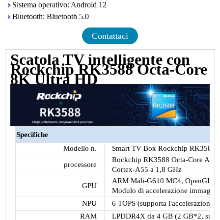
Sistema operativo: Android 12
Bluetooth: Bluetooth 5.0
Contattaci
Scatola TV intelligente con
Rockchip RK3588 Octa-Core
8K Ultra HD
Specifiche
Modello n.
Smart TV Box Rockchip RK3588
Rockchip RK3588 Octa-Core ARM,
processore
Cortex-A55 a 1,8 GHz
ARM Mali-G610 MC4, OpenGL ES 1.1
GPU
Modulo di accelerazione immagini 2
NPU
6 TOPS (supporta l'accelerazione 
RAM
LPDDR4X da 4 GB (2 GB*2, suppor