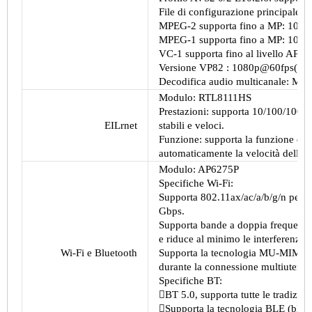
File di configurazione principale 
MPEG-2 supporta fino a MP: 108
MPEG-1 supporta fino a MP: 108
VC-1 supporta fino al livello AP
Versione VP82
:
1080p@60fps(19
Decodifica audio multicanale: MP3,
Modulo: RTL8111HS
Prestazioni: supporta 10/100/1000 
EILrnet
stabili e veloci.
Funzione: supporta la funzione di n
automaticamente la velocità della r
Modulo: AP6275P
Specifiche Wi-Fi:
Supporta 802.11ax/ac/a/b/g/n per con
Gbps.
Supporta bande a doppia frequenza 
e riduce al minimo le interferenze.
Wi-Fi e Bluetooth
Supporta la tecnologia MU-MIMO per
durante la connessione multiutente
Specifiche BT:
BT 5.0, supporta tutte le tradizion
Supporta la tecnologia BLE (blue