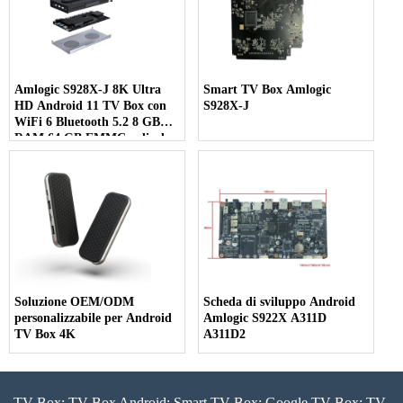
Amlogic S928X-J 8K Ultra
Smart TV Box Amlogic
HD Android 11 TV Box con
S928X-J
WiFi 6 Bluetooth 5.2 8 GB
RAM 64 GB EMMC e display
multi-schermo 7 in 1
Soluzione OEM/ODM
Scheda di sviluppo Android
personalizzabile per Android
Amlogic S922X A311D
TV Box 4K
A311D2
TV-Box; TV-Box Android; Smart TV-Box; Google TV-Box; TV-