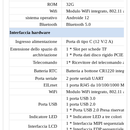
ROM
32G
Wifi
Modulo WiFi integrato, 802.11 ax/a
sistema operativo
Androide 12
Bluetooth
Bluetooth 5.0
Interfaccia hardware
Ingresso alimentazione
Porta di tipo C (12 V/2 A)
Estensione dello spazio di
1 * Slot per schede TF
archiviazione
1 * Porta dati disco rigido PCIE
Telecomando
1*
Ricevitore del telecomando a inf
Batteria RTC
Batteria a bottone CR1220 integrat
Porta seriale
2 porte seriali UART
EILrnet
1 porta RJ45 da 10/100/1000 Mbp
WiFi
Modulo WiFi integrato, 802.11 ax/a
1 porta USB 3.0
Porta USB
1 porta USB 2.0
1 * Porta USB 2.0 Presa riservata a
Indicatore LED
1 * Indicatore LED a tre colori
1 * Interfaccia MIPI sequenziale a 
Interfaccia LCD
1 * Interfaccia EDP sequenziale a 