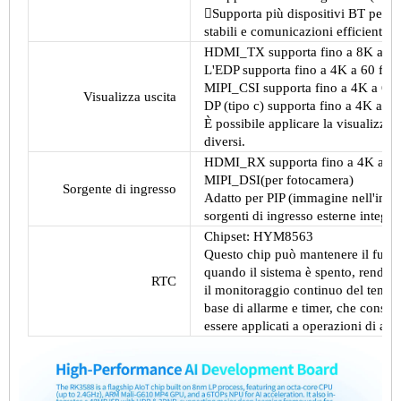
Supporta più dispositivi BT per l
stabili e comunicazioni efficienti.
HDMI_TX supporta fino a 8K a 60
L'EDP supporta fino a 4K a 60 fps
MIPI_CSI supporta fino a 4K a 60 
Visualizza uscita
DP (tipo c) supporta fino a 4K a 6
È possibile applicare la visualizz
diversi.
HDMI_RX supporta fino a 4K a 60
MIPI_DSI(per fotocamera)
Sorgente di ingresso
Adatto per PIP (immagine nell'imm
sorgenti di ingresso esterne integrat
Chipset: HYM8563
Questo chip può mantenere il funzi
quando il sistema è spento, rendend
RTC
il monitoraggio continuo del tempo
base di allarme e timer, che conse
essere applicati a operazioni di a