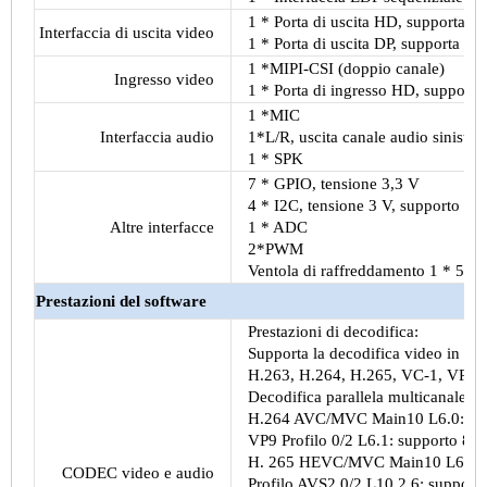
1 * Porta di uscita HD, supporta l'
Interfaccia di uscita video
1 * Porta di uscita DP, supporta l'
1 *MIPI-CSI (doppio canale)
Ingresso video
1 * Porta di ingresso HD, supporta
1 *MIC
Interfaccia audio
1*L/R, uscita canale audio sinistro
1 * SPK
7 * GPIO, tensione 3,3 V
4 * I2C, tensione 3 V, supporto to
Altre interfacce
1 * ADC
2*PWM
Ventola di raffreddamento 1 * 5 V
Prestazioni del software
Prestazioni di decodifica:
Supporta la decodifica video in 
H.263, H.264, H.265, VC-1, VP9
Decodifica parallela multicanale, ch
H.264 AVC/MVC Main10 L6.0: supp
VP9 Profilo 0/2 L6.1: supporto 8K
H. 265 HEVC/MVC Main10 L6.1: su
CODEC video e audio
Profilo AVS2 0/2 L10.2.6: support