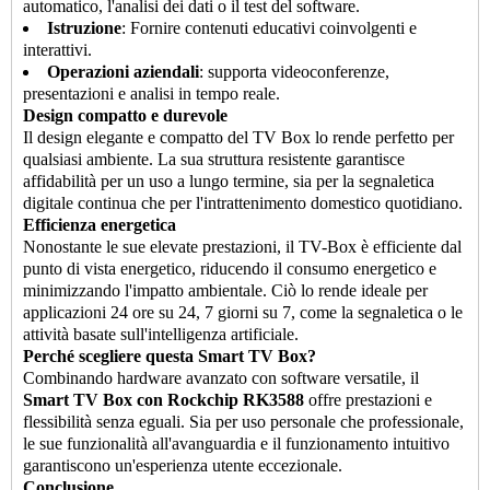
automatico, l'analisi dei dati o il test del software.
Istruzione
: Fornire contenuti educativi coinvolgenti e
interattivi.
Operazioni aziendali
: supporta videoconferenze,
presentazioni e analisi in tempo reale.
Design compatto e durevole
Il design elegante e compatto del TV Box lo rende perfetto per
qualsiasi ambiente. La sua struttura resistente garantisce
affidabilità per un uso a lungo termine, sia per la segnaletica
digitale continua che per l'intrattenimento domestico quotidiano.
Efficienza energetica
Nonostante le sue elevate prestazioni, il TV-Box è efficiente dal
punto di vista energetico, riducendo il consumo energetico e
minimizzando l'impatto ambientale. Ciò lo rende ideale per
applicazioni 24 ore su 24, 7 giorni su 7, come la segnaletica o le
attività basate sull'intelligenza artificiale.
Perché scegliere questa Smart TV Box?
Combinando hardware avanzato con software versatile, il
Smart TV Box con Rockchip RK3588
offre prestazioni e
flessibilità senza eguali. Sia per uso personale che professionale,
le sue funzionalità all'avanguardia e il funzionamento intuitivo
garantiscono un'esperienza utente eccezionale.
Conclusione