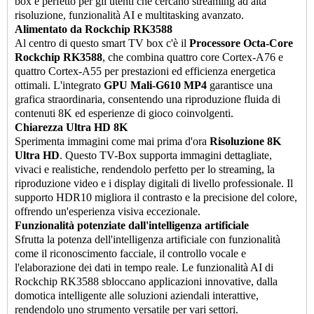
box è perfetto per gli utenti che cercano streaming ad alta
risoluzione, funzionalità AI e multitasking avanzato.
Alimentato da Rockchip RK3588
Al centro di questo smart TV box c'è il
Processore Octa-Core
Rockchip RK3588
, che combina quattro core Cortex-A76 e
quattro Cortex-A55 per prestazioni ed efficienza energetica
ottimali. L'integrato
GPU Mali-G610 MP4
garantisce una
grafica straordinaria, consentendo una riproduzione fluida di
contenuti 8K ed esperienze di gioco coinvolgenti.
Chiarezza Ultra HD 8K
Sperimenta immagini come mai prima d'ora
Risoluzione 8K
Ultra HD
. Questo TV-Box supporta immagini dettagliate,
vivaci e realistiche, rendendolo perfetto per lo streaming, la
riproduzione video e i display digitali di livello professionale. Il
supporto HDR10 migliora il contrasto e la precisione del colore,
offrendo un'esperienza visiva eccezionale.
Funzionalità potenziate dall'intelligenza artificiale
Sfrutta la potenza dell'intelligenza artificiale con funzionalità
come il riconoscimento facciale, il controllo vocale e
l'elaborazione dei dati in tempo reale. Le funzionalità AI di
Rockchip RK3588 sbloccano applicazioni innovative, dalla
domotica intelligente alle soluzioni aziendali interattive,
rendendolo uno strumento versatile per vari settori.