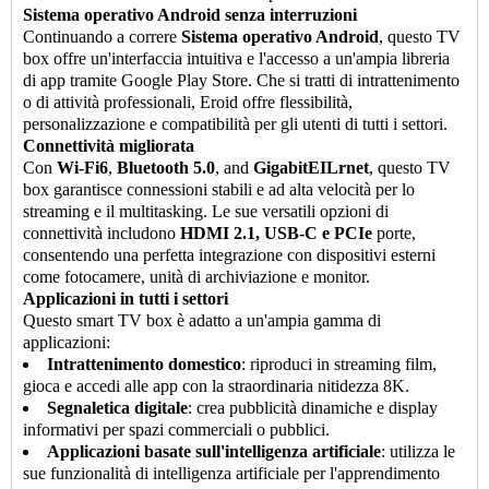
Sistema operativo Android senza interruzioni
Continuando a correre
Sistema operativo Android
, questo TV
box offre un'interfaccia intuitiva e l'accesso a un'ampia libreria
di app tramite Google Play Store. Che si tratti di intrattenimento
o di attività professionali, Eroid offre flessibilità,
personalizzazione e compatibilità per gli utenti di tutti i settori.
Connettività migliorata
Con
Wi-Fi6
,
Bluetooth 5.0
, and
GigabitEILrnet
, questo TV
box garantisce connessioni stabili e ad alta velocità per lo
streaming e il multitasking. Le sue versatili opzioni di
connettività includono
HDMI 2.1, USB-C e PCIe
porte,
consentendo una perfetta integrazione con dispositivi esterni
come fotocamere, unità di archiviazione e monitor.
Applicazioni in tutti i settori
Questo smart TV box è adatto a un'ampia gamma di
applicazioni:
Intrattenimento domestico
: riproduci in streaming film,
gioca e accedi alle app con la straordinaria nitidezza 8K.
Segnaletica digitale
: crea pubblicità dinamiche e display
informativi per spazi commerciali o pubblici.
Applicazioni basate sull'intelligenza artificiale
: utilizza le
sue funzionalità di intelligenza artificiale per l'apprendimento