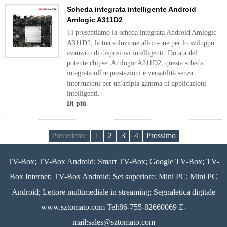
Scheda integrata intelligente Android
Amlogic A311D2
Ti presentiamo la scheda integrata Android Amlogic
A311D2, la tua soluzione all-in-one per lo sviluppo
avanzato di dispositivi intelligenti. Dotata del
potente chipset Amlogic A311D2, questa scheda
integrata offre prestazioni e versatilità senza
interruzioni per un'ampia gamma di applicazioni
intelligenti.
Di più
Precedente
1
2
3
4
Prossimo
TV-Box; TV-Box Android; Smart TV-Box; Google TV-Box; TV-
Box Internet; TV-Box Android; Set superiore; Mini PC; Mini PC
Android; Lettore multimediale in streaming; Segnaletica digitale
www.sztomato.com
Tel:86-755-82660069 E-
mail:
sales@sztomato.com