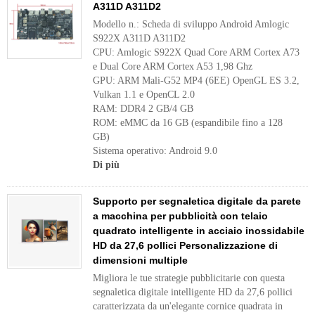
A311D A311D2
Modello n.: Scheda di sviluppo Android Amlogic
S922X A311D A311D2
CPU: Amlogic S922X Quad Core ARM Cortex A73
e Dual Core ARM Cortex A53 1,98 Ghz
GPU: ARM Mali-G52 MP4 (6EE) OpenGL ES 3.2,
Vulkan 1.1 e OpenCL 2.0
RAM: DDR4 2 GB/4 GB
ROM: eMMC da 16 GB (espandibile fino a 128
GB)
Sistema operativo: Android 9.0
Di più
Supporto per segnaletica digitale da parete
a macchina per pubblicità con telaio
quadrato intelligente in acciaio inossidabile
HD da 27,6 pollici Personalizzazione di
dimensioni multiple
Migliora le tue strategie pubblicitarie con questa
segnaletica digitale intelligente HD da 27,6 pollici
caratterizzata da un'elegante cornice quadrata in