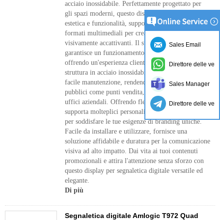
acciaio inossidabile. Perfettamente progettato per
gli spazi moderni, questo display a parete combina
estetica e funzionalità, supportando una varietà di
formati multimediali per creare contenuti
visivamente accattivanti. Il suo sistema intelligente
Sales Email
garantisce un funzionamento senza interruzioni,
offrendo un'esperienza cliente migliorata. La
Direttore delle ven
struttura in acciaio inossidabile garantisce durata e
facile manutenzione, rendendolo ideale per spazi
Sales Manager
pubblici come punti vendita, hotel, ristoranti e
uffici aziendali. Offrendo flessibilità, la segnaletica
Direttore delle ven
supporta molteplici personalizzazioni di dimensioni
per soddisfare le tue esigenze di branding uniche.
Facile da installare e utilizzare, fornisce una
soluzione affidabile e duratura per la comunicazione
visiva ad alto impatto. Dai vita ai tuoi contenuti
promozionali e attira l'attenzione senza sforzo con
questo display per segnaletica digitale versatile ed
elegante.
Di più
Segnaletica digitale Amlogic T972 Quad