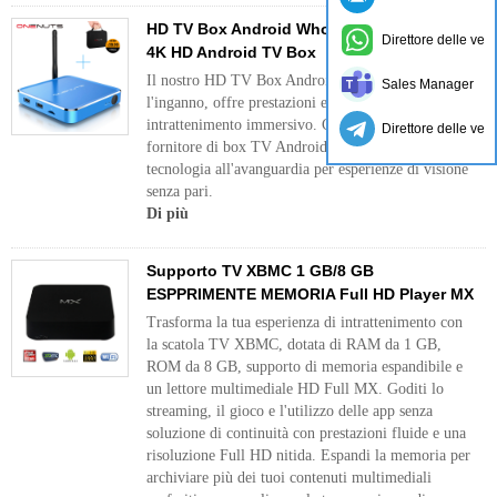
HD TV Box Android WholeSaleles, fornitore
Direttore delle ven
4K HD Android TV Box
Il nostro HD TV Box Android, disponibile per
Sales Manager
l'inganno, offre prestazioni eccezionali e
intrattenimento immersivo. Come principale
Direttore delle ven
fornitore di box TV Android 4K, offriamo una
tecnologia all'avanguardia per esperienze di visione
senza pari.
Di più
Supporto TV XBMC 1 GB/8 GB
ESPPRIMENTE MEMORIA Full HD Player MX
Trasforma la tua esperienza di intrattenimento con
la scatola TV XBMC, dotata di RAM da 1 GB,
ROM da 8 GB, supporto di memoria espandibile e
un lettore multimediale HD Full MX. Goditi lo
streaming, il gioco e l'utilizzo delle app senza
soluzione di continuità con prestazioni fluide e una
risoluzione Full HD nitida. Espandi la memoria per
archiviare più dei tuoi contenuti multimediali