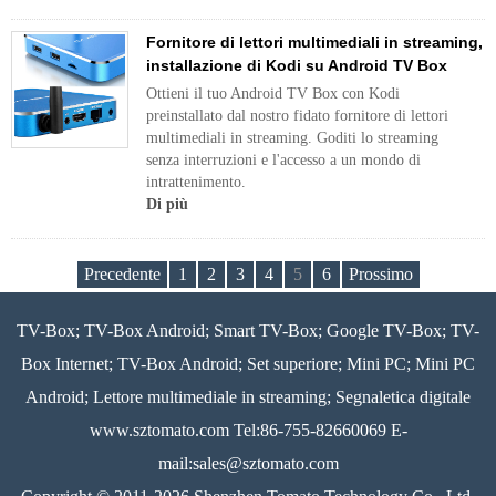
Fornitore di lettori multimediali in streaming,
installazione di Kodi su Android TV Box
Ottieni il tuo Android TV Box con Kodi
preinstallato dal nostro fidato fornitore di lettori
multimediali in streaming. Goditi lo streaming
senza interruzioni e l'accesso a un mondo di
intrattenimento.
Di più
Precedente
1
2
3
4
5
6
Prossimo
TV-Box; TV-Box Android; Smart TV-Box; Google TV-Box; TV-
Box Internet; TV-Box Android; Set superiore; Mini PC; Mini PC
Android; Lettore multimediale in streaming; Segnaletica digitale
www.sztomato.com
Tel:86-755-82660069 E-
mail:
sales@sztomato.com