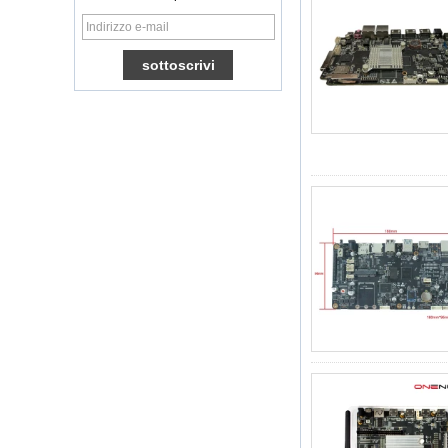
TV Box Quad Core
Ott TV Box VP9
H.265 Smart TV Box
x96
Box TV Android con
slot per scheda SIM
3G/4G, fornitore di
leggi multimediali
Full
Android 6.0
Marshmallow
Amlogic S905X TV
Box Quad Core TV
Box Ott Smart TV
Box x96
Android 10
Allwinner Quad
Core H313 Multi-
core G31 GPU
X96Q TV Box
Smart TV Box Ott
Android 4.4 Kikat
TV Box MXQ