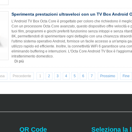
Sperimenta prestazioni ultraveloci con un TV Box Android 
L'Android TV Box Octa Core è progettato per coloro che richiedono il meglio 
Con un processore Octa Core avanzato, questo dispositivo offre velocità e p
tuoi film, programmi e giochi preferiti funzionino senza intoppi e senza ritar
8K, permettendoti di sperimentare ogni dettaglio con una chiarezza straordi
l'ultimo sistema operativo Android, fornisce un facile accesso a un'ampia gam
utilizzo rapido ed efficiente. Inoltre, la connettività WiFi 6 garantisce una co
eliminando buffering e interruzioni. L'Octa Core Android TV Box è l'aggiornam
intrattenimento domestico.
Di più
asa
Precedente
1
2
3
4
5
6
7
Prossimo
Fine
QR Code
Seleziona la 