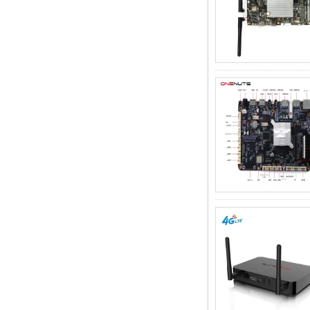
2 in 1 Octa Core
Streaming Media
Player & Game Box
Android TV Android
con Android 6.0
Marshmallow 2G
DDR3 16G EMMC
Supporto WiFi a
doppia banda Wifi
Kodi YouTube
Netflix Facebook e
molti altri-Onenuts
Nut 1 Blue Blue
Android TV Box
Gigabit Ethernet
Android Smart TV
Box
Amlogic S905X
Quad Core
Development Board
Open Source TV fai
da te
Amlogic S905
Android TV Box
4K2K Ultra Full HD