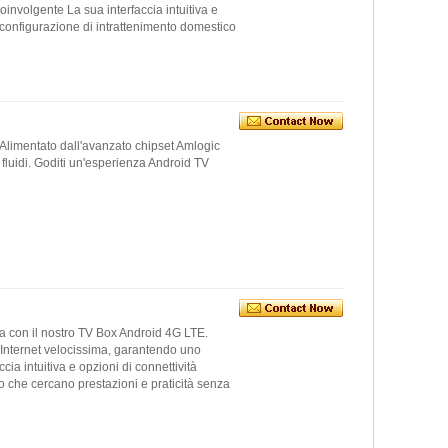
involgente La sua interfaccia intuitiva e
 configurazione di intrattenimento domestico
 Alimentato dall'avanzato chipset Amlogic
fluidi. Goditi un'esperienza Android TV
a con il nostro TV Box Android 4G LTE.
à Internet velocissima, garantendo uno
ccia intuitiva e opzioni di connettività
rno che cercano prestazioni e praticità senza