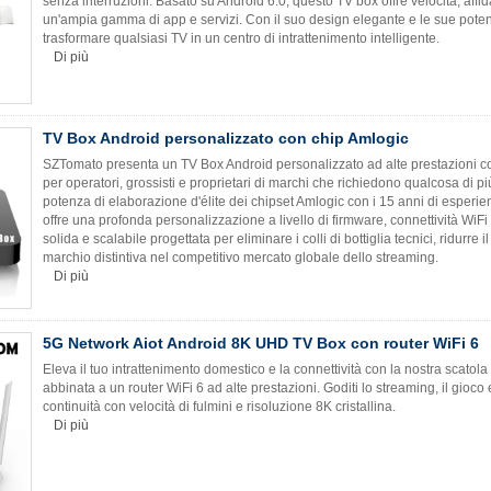
senza interruzioni. Basato su Android 6.0, questo TV box offre velocità, affid
un'ampia gamma di app e servizi. Con il suo design elegante e le sue potenti 
trasformare qualsiasi TV in un centro di intrattenimento intelligente.
Di più
TV Box Android personalizzato con chip Amlogic
SZTomato presenta un TV Box Android personalizzato ad alte prestazioni co
per operatori, grossisti e proprietari di marchi che richiedono qualcosa di
potenza di elaborazione d'élite dei chipset Amlogic con i 15 anni di esper
offre una profonda personalizzazione a livello di firmware, connettività WiFi 
solida e scalabile progettata per eliminare i colli di bottiglia tecnici, ridurre 
marchio distintiva nel competitivo mercato globale dello streaming.
Di più
5G Network Aiot Android 8K UHD TV Box con router WiFi 6
Eleva il tuo intrattenimento domestico e la connettività con la nostra scat
abbinata a un router WiFi 6 ad alte prestazioni. Goditi lo streaming, il gioc
continuità con velocità di fulmini e risoluzione 8K cristallina.
Di più