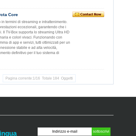
Octa Core
in termini di streaming e intrattenimento.
restazioni eccezionali, garantendo che i
di. Il TV-Box supporta lo streaming Ultra HD
naria e colori vivaci. Funzionando con
ma di app e servizi, tutti ottimizzati per un
nnessione stabile e ad alta velocità,
ento definitivo per il tuo sistema di
Pagina corrente:1/16 Totale 184 Oggetti
lingua