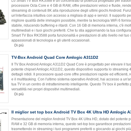
Lo Smart TV Box RK3588 è un concentrato di potenza progettato per trasfor
processore Octa Core e 4 GB di RAM, offre prestazioni veloci e fluide, rend
streaming di contenuti 8K alla riproduzione degli ultimi giochi Android. Fu
un'interfaccia intuitiva con accesso a migliaia di app e servizi. Il supporto p
migliore qualità delle immagini possibile, mentre la tecnologia WiFi 6 fornis
stabile, riducendo buffering e ritardi. Con 16 GB di memoria interna, c'è molt
multimediali e i tuoi giochi preferiti. Che tu stia aggiornando la tua config
Smart TV Box RK3588 porta funzionalità e prestazioni di alto livello nel tuo 
appassionati di tecnologia e gli utenti occasionali.
Di più
TV-Box Android Quad Core Amlogic A311D2
Il TV Box Android Amlogic A311D2 Quad Core è progettato per elevare il tuo
potente chipset Amlogic A311D2, questo dispositivo supporta lo streaming 
dettagli nitidi. Il processore quad-core offre prestazioni rapide ed efficienti,
e il multitasking. Con l'ultimo sistema operativo Android, hai accesso a un'a
tua TV in un centro di intrattenimento intelligente. Questo TV box è perfetto 
versatilità nei propri dispositivi multimediali.
Di più
Il miglior set top box Android TV Box 4K Ultra HD Amlogic 
Presentazione del miglior Android TV Box 4K Ultra HD, dotato del potente
RAM e 32 GB di memoria interna, questo set-top box garantisce prestazioni flu
trasmettendo in streaming i tuoi programmi preferiti o giocando ai giochi più