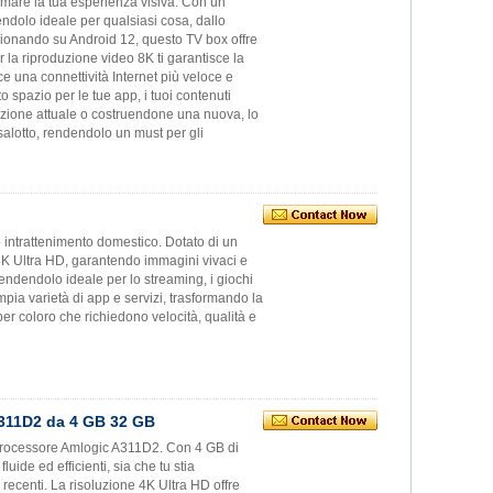
mare la tua esperienza visiva. Con un
endolo ideale per qualsiasi cosa, dallo
nzionando su Android 12, questo TV box offre
er la riproduzione video 8K ti garantisce la
ce una connettività Internet più veloce e
o spazio per le tue app, i tuoi contenuti
urazione attuale o costruendone una nuova, lo
salotto, rendendolo un must per gli
 intrattenimento domestico. Dotato di un
4K Ultra HD, garantendo immagini vivaci e
 rendendolo ideale per lo streaming, i giochi
mpia varietà di app e servizi, trasformando la
per coloro che richiedono velocità, qualità e
A311D2 da 4 GB 32 GB
 processore Amlogic A311D2. Con 4 GB di
ide ed efficienti, sia che tu stia
 recenti. La risoluzione 4K Ultra HD offre