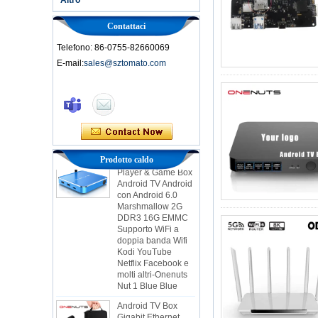
Contattaci
Telefono: 86-0755-82660069
E-mail:
sales@sztomato.com
Smart TV Box Ott
Android 4.4 Kikat
TV Box MXQ
2 in 1 Octa Core
Streaming Media
Player & Game Box
Prodotto caldo
Android TV Android
con Android 6.0
Marshmallow 2G
DDR3 16G EMMC
Supporto WiFi a
doppia banda Wifi
Kodi YouTube
Netflix Facebook e
molti altri-Onenuts
Nut 1 Blue Blue
Android TV Box
Gigabit Ethernet
Android Smart TV