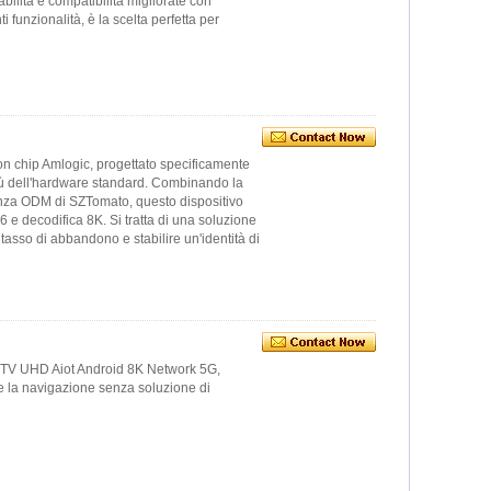
abilità e compatibilità migliorate con
funzionalità, è la scelta perfetta per
n chip Amlogic, progettato specificamente
 più dell'hardware standard. Combinando la
ienza ODM di SZTomato, questo dispositivo
6 e decodifica 8K. Si tratta di una soluzione
il tasso di abbandono e stabilire un'identità di
ola TV UHD Aiot Android 8K Network 5G,
o e la navigazione senza soluzione di