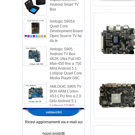
Box
Amlogic S905X
Quad Core
Development Board
Open Source TV fai
da te
Amlogic S905
Android TV Box
4K2K Ultra Full HD
Mali-450 fino a 750
MHz Android 5.1
Lollipop Quad Core
Media Player G9C
AMLOGIC S905 TV
BOX ARM Cortex-
A53 CPU fino a 2,0
GHz Android 5.1
Lollipop 1G/8G
4K2K Android TV
Box Player S9
sottoscrivi
Amlogic più recente
Ricevi aggiornamenti via e-mail sui
S905X TV Box
Android 6.0 OS
AMLOGIC S905X
nuovi prodotti