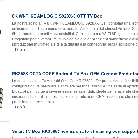
8K Wi-Fi 6E AMLOGIC S928X-J OTT TV Box
La nostra scatola TV 8K Wi-Fi 6E AMLOGIC S928X-J OTT combina una tecnol
un'esperienza di streaming eccezionale. Alimentato dal chipset Amlogic S9
8K, fornendo elementi visivi cristallini. Con il supporto Wi-Fi 6E, goditi uno 
Progettato per la versatilità, si rivolge sia alle applicazioni domestiche e al
riproduzione multimediale di alta qualità e la connettività senza soluzione di
Di più
RK3588 OCTA CORE Android TV Box OEM Custom Produtto
La nostra scatola TV Android Octa Core RK3588 offre prestazioni e flessibili
configurazioni di hardware e software personalizzabili e una serie di opzion
Bluetooth, si rivolge a diverse esigenze aziendali. Ideale per le aziende ch
misura di alta qualità, i nostri servizi di produzione OEM assicurano che i req
precisione ed eccellenza.
Di più
Smart TV Box RK3588: rivoluziona lo streaming con suppor