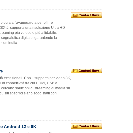
ogia all'avanguardia per offrire
28X-J, supporta una risoluzione Ultra HD
streaming più veloce e più affidabile.
la segnaletica digitale, garantendo la
 continuità.
re
tà eccezionali. Con il supporto per video 8K,
i di connettività tra cui HDMI, USB e
e cercano soluzioni di streaming di media su
uisiti specifici siano soddisfatti con
to Android 12 e 8K