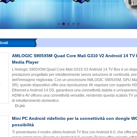
droid
AMLOGIC S905X5M Quad Core Mali G310 V2 Android 14 TV B
Media Player
L'Amlogic S905X5M Quad Core Mali G310 V2 Android 14 TV Box è un disposi
prestazioni progettato per intrattenimento senza soluzione di continuità, pre
dell'immagine migliorata. Con un processore AMLOGIC S905X5M, GPU Mali 
SR), questo dispositivo offre una riproduzione 4K regolare con supporto 
Ethernet e Android 14 OS, garantisce una connettività stabile e un'esperienz
HDMI e AV offrono una connettività versatile, rendendo questa scatola TV un
di intrattenimento domestico.
Di più
Mini PC Android ridefinito per la connettività con dongle
possibilità
Ti presentiamo il nostro ultimo Android TV Box con Android 6.0, che offre pr