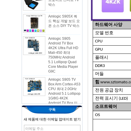
Amlogic S905X 쿼
드 핵심 개발 보드 오
픈 소스 DIY TV 박스
하드웨어 사양
Amlogic S905
모델 번호
Android TV Box
4K2K Ultra Full HD
CPU
Mali-450 최대
GPU
750MHz Android
5.1 Lollipop Quad
플래시
Core Media Player
G9C
DDR3
Amlogic S905 TV
머들
Box Arm Cortex-A53
CPU 최대 2.0GHz
힘
www.sztomato.
Android 5.1 Lollipop
전원 공급 장치
1G/8G 4K2K
Android TV Box 미
전력 표시기 (LED)
디어 플레이어 S9
소프트웨어
최신 Amlogic
구독
S905X TV Box
OS
Android 6.0 OS
새 제품에 대한 이메일 업데이트 받기
Amlogic S905X TV
Box 쿼드 핵심 OTT