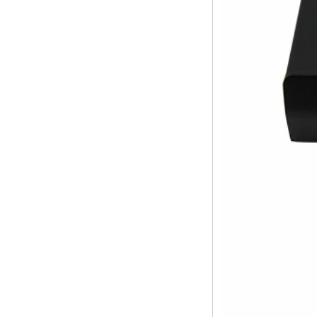
Allwinner Quad
Core H313 멀티 코
어 G31 GPU X96Q
TV Box