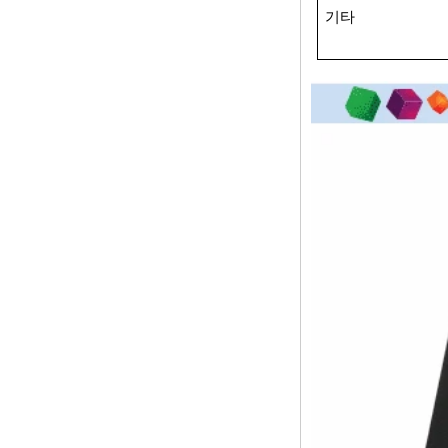
Amlogic S905 TV
기타
Box Arm Cortex-A53
CPU 최대 2.0GHz
Android 5.1 Lollipop
1G/8G 4K2K
Android TV Box 미
디어 플레이어 S9
최신 Amlogic
S905X TV Box
Android 6.0 OS
Amlogic S905X TV
Box 쿼드 핵심 OTT
TV 박스 VP9 H.265
스마트 TV 박스 X96
3G/4G SIM 카드 슬
롯이있는 안드로이
드 TV 박스, 풀 HD
미디어 플레이어 공
급 업체
Android 6.0 마시멜
로 Amlogic S905X
TV 박스 쿼드 코어
TV 박스 OTT 스마트
TV 박스 X96
Android 10