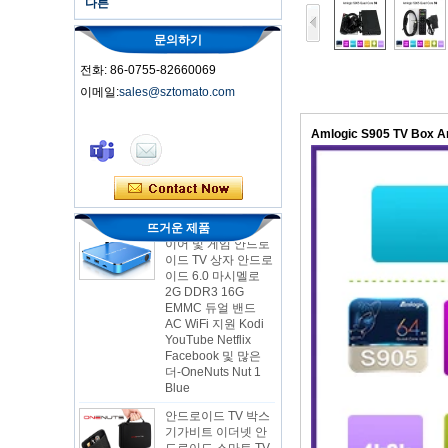
다른
문의하기
전화: 86-0755-82660069
이메일:
sales@sztomato.com
스마트 TV 박스 오트
안드로이드 4.4 Kikat
Amlogic S905 TV Box 
TV Box MXQ
2-in-1 옥타 코어 스
트리밍 미디어 플레
이어 및 게임 안드로
뜨거운 제품
이드 TV 상자 안드로
이드 6.0 마시멜로
2G DDR3 16G
EMMC 듀얼 밴드
AC WiFi 지원 Kodi
YouTube Netflix
Facebook 및 많은
더-OneNuts Nut 1
Blue
안드로이드 TV 박스
기가비트 이더넷 안
드로이드 스마트 TV
박스