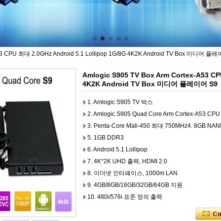
A53 CPU 최대 2.0GHz Android 5.1 Lollipop 1G/8G 4K2K Android TV Box 미디어 플
Amlogic S905 TV Box Arm Cortex-A53 CP
4K2K Android TV Box 미디어 플레이어 S9
1. Amlogic S905 TV 박스
2. Amlogic S905 Quad Core Arm Cortex-A53 CP
3. Penta-Core Mali-450 최대 750MHz4. 8GB N
5. 1GB DDR3
6. Android 5.1 Lollipop
7. 4K*2K UHD 출력, HDMI 2.0
8. 이더넷 인터페이스, 1000m LAN
9. 4GB/8GB/16GB/32GB/64GB 지원
10. 480i/576i 표준 정의 출력