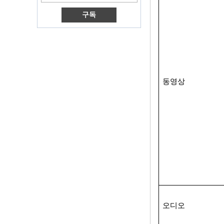
TV 박스 VP9 H.265
스마트 TV 박스 X96
3G/4G SIM 카드 슬
롯이있는 안드로이
드 TV 박스, 풀 HD
미디어 플레이어 공
급 업체
Android 6.0 마시멜
로 Amlogic S905X
동영상
TV 박스 쿼드 코어
TV 박스 OTT 스마트
TV 박스 X96
Android 10
Allwinner Quad
Core H313 멀티 코
어 G31 GPU X96Q
TV Box
스마트 TV 박스 오트
안드로이드 4.4 Kikat
TV Box MXQ
2-in-1 옥타 코어 스
오디오
트리밍 미디어 플레
이어 및 게임 안드로
이드 TV 상자 안드로