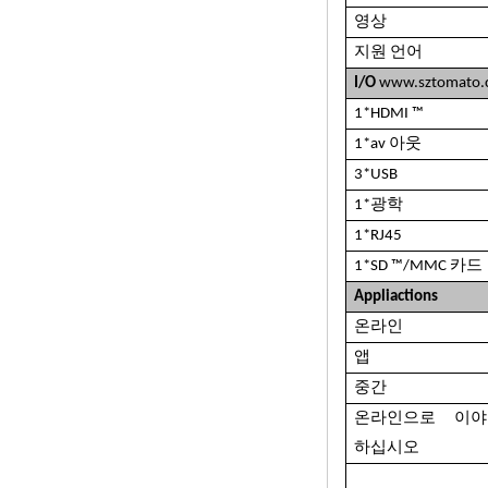
이드 6.0 마시멜로
영상
2G DDR3 16G
EMMC 듀얼 밴드
지원 언어
AC WiFi 지원 Kodi
I/O
www.sztomato
YouTube Netflix
Facebook 및 많은
1*HDMI ™
더-OneNuts Nut 1
Blue
1*av 아웃
안드로이드 TV 박스
3*USB
기가비트 이더넷 안
드로이드 스마트 TV
1*광학
박스
1*RJ45
Amlogic S905X 쿼
1*SD ™/MMC 카드
드 핵심 개발 보드 오
Appliactions
픈 소스 DIY TV 박스
온라인
Amlogic S905
앱
Android TV Box
4K2K Ultra Full HD
중간
Mali-450 최대
750MHz Android
온라인으로 이야
5.1 Lollipop Quad
하십시오
Core Media Player
G9C