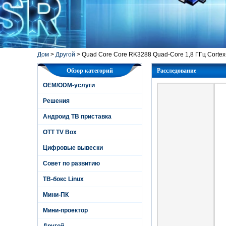
Дом
>
Другой
>
Quad Core Core RK3288 Quad-Core 1,8 ГГц Cortex
Обзор категорий
Расследование
OEM/ODM-услуги
Решения
Андроид ТВ приставка
OTT TV Box
Цифровые вывески
Совет по развитию
ТВ-бокс Linux
Мини-ПК
Мини-проектор
Другой