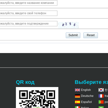
QR код
Выберите я
English
한
Deutsche
fr
Español
po
Italian
عر