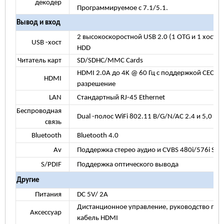
декодер
Программируемое с 7.1/5.1.
Вывод и вход
2 высокоскоростной USB 2.0 (1 OTG и 1 хост)
USB -хост
HDD
Читатель карт
SD/SDHC/MMC Cards
HDMI
2.0A
до 4K @ 60 Гц с поддержкой CEC и 
HDMI
разрешение
LAN
Стандартный RJ-45 Ethernet
Беспроводная
Dual -полос WiFi 802.11 B/G/N/AC 2.4 и 5,0 ГГц
связь
Bluetooth
Bluetooth 4.0
Av
Поддержка стерео аудио и CVBS 480i/576i SD 
S/PDIF
Поддержка оптического вывода
Другие
Питания
DC 5V/
2A
Дистанционное управление, руководство поль
Аксессуар
кабель HDMI