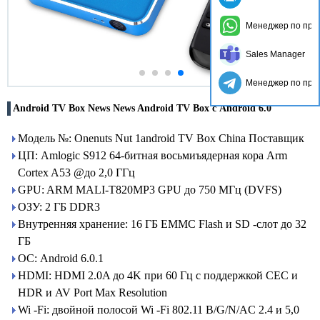
Менеджер по про
Sales Manager
Менеджер по про
Android TV Box News News Android TV Box с Android 6.0
Модель №: Onenuts Nut 1android TV Box China Поставщик
ЦП: Amlogic S912 64-битная восьмиъядерная кора Arm
Cortex A53 @до 2,0 ГГц
GPU: ARM MALI-T820MP3 GPU до 750 МГц (DVFS)
ОЗУ: 2 ГБ DDR3
Внутренняя хранение: 16 ГБ EMMC Flash и SD -слот до 32
ГБ
ОС: Android 6.0.1
HDMI: HDMI 2.0A до 4K при 60 Гц с поддержкой CEC и
HDR и AV Port Max Resolution
Wi -Fi: двойной полосой Wi -Fi 802.11 B/G/N/AC 2.4 и 5,0