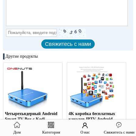
Другие продукты
Четырехъядерный Android
4K коробка бесплатных
Smart TV Box с Kodi
каналов IPTV Android
Smart
Дом
Категория
О нас
Свяжитесь с нами