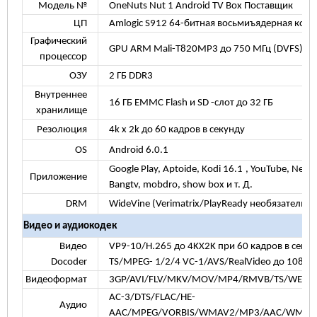
Модель №
OneNuts Nut 1 Android TV Box Поставщик
ЦП
Amlogic S912 64-битная восьмиъядерная кора 
Графический
GPU ARM Mali-T820MP3 до 750 МГц (DVFS)
процессор
ОЗУ
2 ГБ DDR3
Внутреннее
16 ГБ EMMC Flash и SD -слот до 32 ГБ
хранилище
Резолюция
4k x 2k до 60 кадров в секунду
OS
Android
6.0.1
Google Play, Aptoide, Kodi
16.1
, YouTube, Netf
Приложение
Bangtv, mobdro, show box и т. Д.
DRM
WideVine (Verimatrix/PlayReady необязательно
Видео и аудиокодек
Видео
VP9-10/H.265 до 4KX2K при 60 кадров в секун
Docoder
TS/MPEG-
1/2/4
VC-1/AVS/RealVideo до 1080p 
Видеоформат
3GP/AVI/FLV/MKV/MOV/MP4/RMVB/TS/WEB
AC-3/DTS/FLAC/HE-
Аудио
AAC/MPEG/VORBIS/WMAV2/MP3/AAC/WMA/