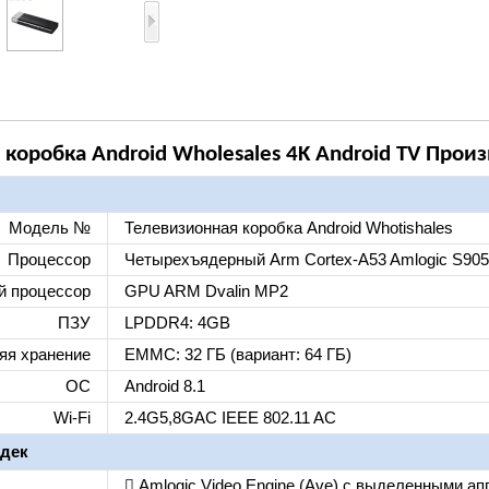
 коробка Android Wholesales 4K Android TV Прои
Модель №
Телевизионная коробка Android Whotishales
Процессор
Четырехъядерный Arm Cortex-A53 Amlogic S905
й процессор
GPU ARM Dvalin MP2
ПЗУ
LPDDR4: 4GB
яя хранение
EMMC: 32 ГБ (вариант: 64 ГБ)
ОС
Android 8.1
Wi-Fi
2.4G5,8GAC IEEE 802.11 AC
одек
 Amlogic Video Engine (Ave) с выделенными а