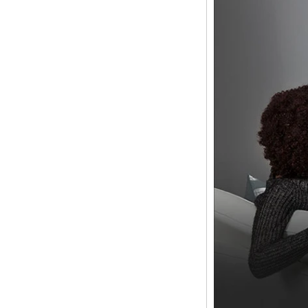
открытым
исходным кодом
DIY TV Box
Amlogic S905
Android TV Box
4K2K Ultra Full HD
MALI-450 до 750
МГц Android 5.1
Lollipop Quad Core
Media Player G9C
Amlogic S905 TV
Box Arm Cortex-A53
ЦП до 2,0 ГГц
Android 5.1 Lollipop
1G/8G 4K2K
Android TV Box
Media Player S9
Новейшая Amlogic
S905X TV Box
Android 6.0 OS
Amlogic S905X ТВ
-бокс Quad Core
OTT TV Box VP9
H.265 Smart TV Box
X96