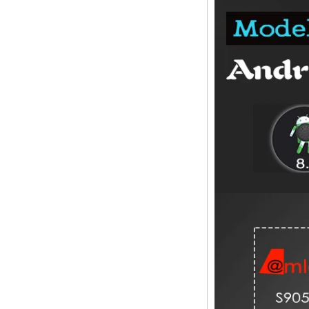
Android TV Box с
SIM -картой 3G/4G,
поставщиком
Media Player Full
HD
Android 6.0
Marshmallow
Amlogic S905X TV
Box Quad Core TV
Box Ott Smart TV
Box X96
Android 10
Allwinner Quad
Core H313
Многоядерный
G31 GPU X96Q TV
Box