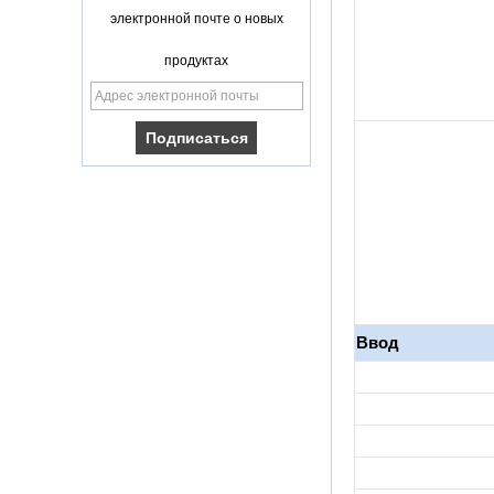
S905X TV Box
электронной почте о новых
Android 6.0 OS
Amlogic S905X ТВ
продуктах
-бокс Quad Core
OTT TV Box VP9
H.265 Smart TV Box
X96
Android TV Box с
SIM -картой 3G/4G,
поставщиком
Media Player Full
HD
Android 6.0
Marshmallow
Amlogic S905X TV
Box Quad Core TV
Box Ott Smart TV
Ввод
Box X96
Android 10
Allwinner Quad
Core H313
Многоядерный
G31 GPU X96Q TV
Box
Smart TV Box Ott