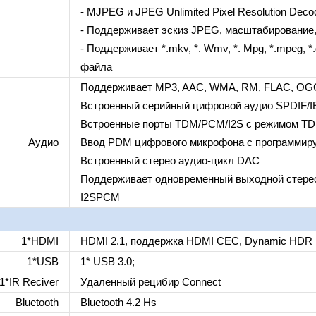
- MJPEG и JPEG Unlimited Pixel Resolution Deco
- Поддерживает эскиз JPEG, масштабирование
- Поддерживает *.mkv, *. Wmv, *. Mpg, *.mpeg, *.da
файла
Поддерживает MP3, AAC, WMA, RM, FLAC, OGG 
Встроенный серийный цифровой аудио SPDIF/
Встроенные порты TDM/PCM/I2S с режимом TD
Аудио
Ввод PDM цифрового микрофона с программиру
Встроенный стерео аудио-цикл DAC
Поддерживает одновременный выходной стерео
I2SPCM
1*HDMI
HDMI 2.1, поддержка HDMI CEC, Dynamic HD
1*USB
1* USB 3.0;
1*IR Reciver
Удаленный рецибир Connect
Bluetooth
Bluetooth 4.2 Hs