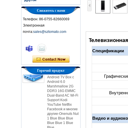
Свяжитесь с нами
Телефон: 86-0755-82660069
Электронная
почта:
sales@sztomato.com
Smart TV Box Ott
Телевизионная
Android 4.4 Kikat
TV Box MXQ
Спецификации
2-в-1 Octa Core
Streaming Media
Player & Game
Android TV Box с
Горячий продукт
Android 6.0
Графически
Marshmallow 2G
DDR3 16G EMMC
Dual-Band AC Wi-Fi
Внутренн
Support Kodi
YouTube Netflix
Facebook и многие
другие-Onenuts Nut
1 Blue Blue Blue
Blue Blue 1 Blue
Видео и аудиок
Blue