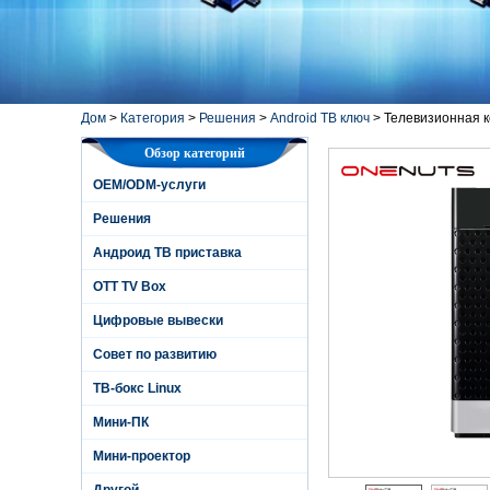
Дом
>
Категория
>
Решения
>
Android ТВ ключ
>
Телевизионная к
Обзор категорий
OEM/ODM-услуги
Решения
Андроид ТВ приставка
OTT TV Box
Цифровые вывески
Совет по развитию
ТВ-бокс Linux
Мини-ПК
Мини-проектор
Другой