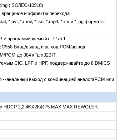
ding (ISO/IEC-10918)
, вращение и эффекты перехода
t, *.avi, *.mov, *.iso, *.mp4, *.rm и *.jpg форматы
и программируемый с 7.1/5.1.
IEC958 Вход/вывод и выход PCM/вывод
M/PCM до 384 кГц x32BIT
емым CIC, LPF и HPF, поддерживайте до 8 DMICS
 -канальный выход с комбинацией аналогаPCM или
R и HDCP 2,2,4KX2K@75 MAX MAX REWOLER.