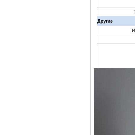
Android 4.4 Kikat
TV Box MXQ
Другие
2-в-1 Octa Core
Streaming Media
И
Player & Game
Android TV Box с
Android 6.0
Marshmallow 2G
DDR3 16G EMMC
Dual-Band AC Wi-Fi
Support Kodi
YouTube Netflix
Facebook и многие
другие-Onenuts Nut
1 Blue Blue Blue
Blue Blue 1 Blue
Blue
Android TV Box
Gigabit Ethernet
Android Smart TV
Box
Amlogic S905X
Квадратная плата
разработки с