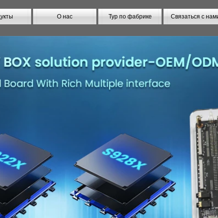
укты
О нас
Тур по фабрике
Связаться с нам