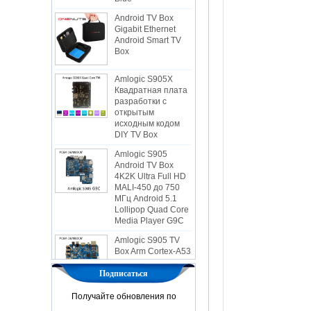
Android TV Box
Gigabit Ethernet
Android Smart TV
Box
Amlogic S905X
Квадратная плата
разработки с
открытым
исходным кодом
DIY TV Box
Amlogic S905
Android TV Box
4K2K Ultra Full HD
MALI-450 до 750
МГц Android 5.1
Lollipop Quad Core
Media Player G9C
Amlogic S905 TV
Box Arm Cortex-A53
ЦП до 2,0 ГГц
Android 5.1 Lollipop
1G/8G 4K2K
Подписаться
Android TV Box
Media Player S9
Получайте обновления по
Новейшая Amlogic