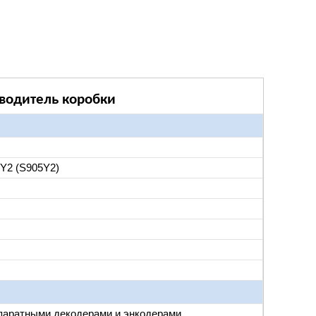
зводитель коробки
Y2 (S905Y2)
ппаратными декодерами и энкодерами