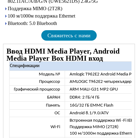
802.11AC/A/B/G/N (UWE5621DS) 2.4G/5G
Поддержка MIMO (2T2R)
100 м/1000м поддержка Ethernet
Bluetooth: 5.0 Bluebooth
Свяжитесь с нами
Ввод HDMI Media Player, Android
Media Player Box HDMI вход
Спецификации
Модель №
Amlogic T962E2 Android Media Play
Процессор
AMLOGIC T962E2 четырехъядерный 
Графический процессор
ARM MALI-G31 MP2 GPU
БАРАН
DDR4: 2 ГБ/4 ГБ
Память
16G/32 ГБ EMMC Flash
ОС
Android 8.1/9.0/ATV
Встроенная поддержка Wi -Fi IEE
Wi-Fi
Поддержка MIMO (2T2R)
100 м/1000м поддержка Ethernet