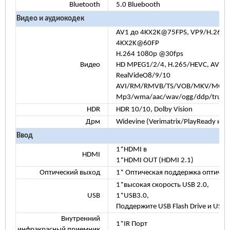
Bluetooth
5.0 Bluebooth
Видео и аудиокодек
AV1 до 4KX2K@75FPS, VP9/H.265 д
4KX2K@60FP
H.264 1080p @30fps
Видео
HD MPEG1/2/4, H.265/HEVC, AVS2,
RealVideO8/9/10
AVI/RM/RMVB/TS/VOB/MKV/MOV/
Mp3/wma/aac/wav/ogg/ddp/truehd
HDR
HDR 10/10, Dolby Vision
Дрм
Widevine (Verimatrix/PlayReady не
Ввод
1*HDMI в
HDMI
1*HDMI OUT (HDMI 2.1)
Оптический выход
1* Оптическая поддержка оптиче
1*высокая скорость USB 2.0,
USB
1*USB3.0,
Поддержите USB Flash Drive и USB
Внутренний
1*IR Порт
инфракрасный приемник