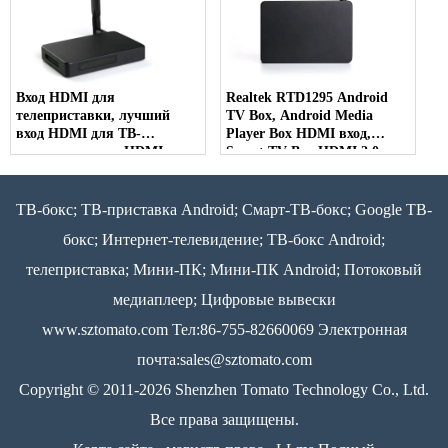
Вход HDMI для
Realtek RTD1295 Android
телеприставки, лучший
TV Box, Android Media
вход HDMI для ТВ-
Player Box HDMI вход,
приставки, вход HDMI для
Smart TV Box HDMI 2.0
ТВ-приставки Android
ТВ-бокс; ТВ-приставка Android; Смарт-ТВ-бокс; Google ТВ-
бокс; Интернет-телевидение; ТВ-бокс Android;
телеприставка; Мини-ПК; Мини-ПК Android; Потоковый
медиаплеер; Цифровые вывески
www.sztomato.com
Тел:86-755-82660069 Электронная
почта:
sales@sztomato.com
Copyright © 2011-2026 Shenzhen Tomato Technology Co., Ltd.
Все права защищены.