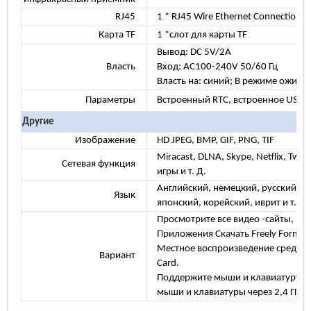
RJ45
1 * RJ45 Wire Ethernet Connection
Карта TF
1 *слот для карты TF
Вывод: DC 5V/2A
Власть
Вход: AC100-240V 50/60 Гц
Власть на: синий; В режиме ожида
Параметры
Встроенный RTC, встроенное USB -
Другие
Изображение
HD JPEG, BMP, GIF, PNG, TIF
Miracast, DLNA, Skype, Netflix, Twit
Сетевая функция
игры и т. Д.
Английский, немецкий, русский, ф
Язык
японский, корейский, иврит и т. Д.
Просмотрите все видео -сайты, подде
Приложения Скачать Freely Form An
Местное воспроизведение средств 
Вариант
Card.
Поддержите мыши и клавиатуру че
мыши и клавиатуры через 2,4 ГГц 