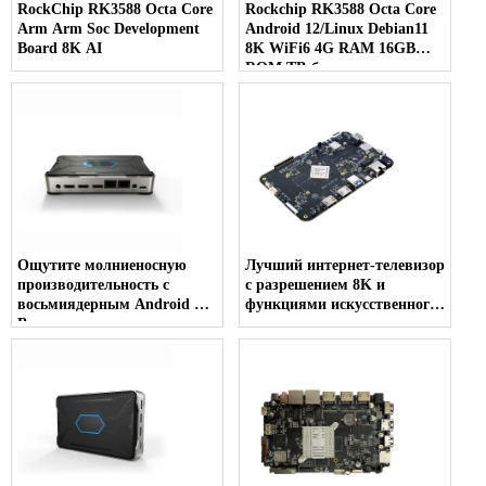
RockChip RK3588 Octa Core
Rockchip RK3588 Octa Core
Arm Arm Soc Development
Android 12/Linux Debian11
Board 8K AI
8K WiFi6 4G RAM 16GB
ROM ТВ-бокс
Ощутите молниеносную
Лучший интернет-телевизор
производительность с
с разрешением 8K и
восьмиядерным Android TV
функциями искусственного
Box
интеллекта