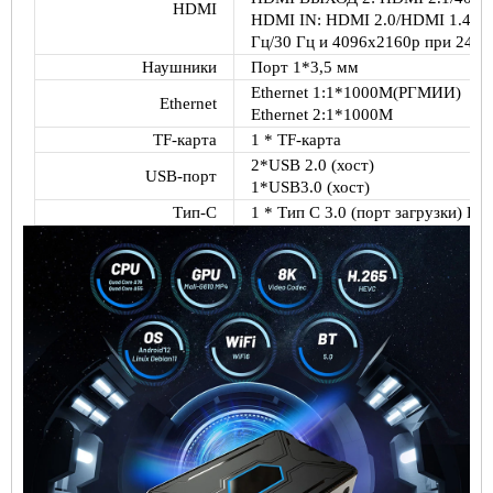
HDMI
HDMI IN: HDMI 2.0/HDMI 1.4b в
Гц/30 Гц и 4096x2160p при 24 Г
Наушники
Порт 1*3,5 мм
Ethernet 1:1*1000М(РГМИИ)
Ethernet
Ethernet 2:1*1000М
TF-карта
1 * TF-карта
2*USB 2.0 (хост)
USB-порт
1*USB3.0 (хост)
Тип-С
1 * Тип C 3.0 (порт загрузки) П