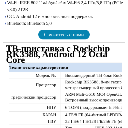
Wi-Fi: IEEE 802.11a/b/g/n/ac/ax Wi-Fi6 2,4 ГГц/5,8 ГГц (PCIe
v3.0) 2T2R
ОС: Android 12 и многоязычная поддержка.
Bluetooth: Bluetooth 5,0
Свяжитесь с нами
ТВ-приставка с Rockchip
RK3588, Android 12 Octa
Core
Технические характеристики
Модель №.
Восьмиядерный ТВ-бокс Rockch
Rockchip RK3588, 8-нм техпроце
Процессор
четырехъядерный процессор Cor
ARM Mali-G610 MC4 OpenGL ES 1.1
графический процессор
Встроенный высокопроизводител
НПУ
6 TOPS (поддерживает int4/int8/i
БАРАН
4 ГБ/8 ГБ (64-битный LPDDR4/
ПЗУ
32 ГБ/64 ГБ/128 ГБ/256 ГБ (eMM