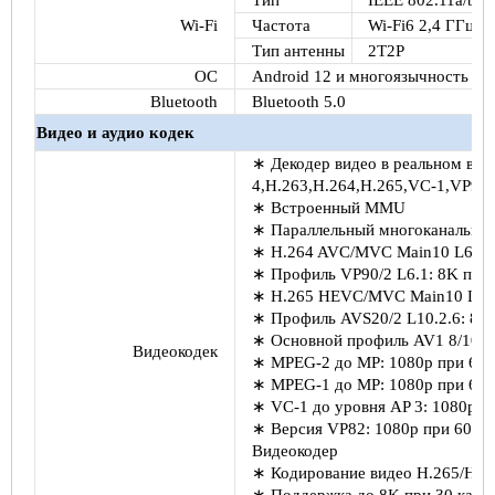
Тип
IEEE 802.11a/b/g/
Wi-Fi
Частота
Wi-Fi6 2,4 ГГц/5,
Тип антенны
2Т2Р
ОС
Android 12 и многоязычность
Bluetooth
Bluetooth 5.0
Видео и аудио кодек
∗
Декодер видео в реальном в
4,H.263,H.264,H.265,VC-1,VP9
∗
Встроенный MMU
∗
Параллельный многоканальный
∗
H.264 AVC/MVC Main10 L6.0: 
∗
Профиль VP90/2 L6.1: 8K при 
∗
H.265 HEVC/MVC Main10 L6.1:
∗
Профиль AVS20/2 L10.2.6: 8K 
∗
Основной профиль AV1 8/10 би
Видеокодек
∗
MPEG-2 до MP: 1080p при 60 к
∗
MPEG-1 до MP: 1080p при 60 к
∗
VC-1 до уровня AP 3: 1080p п
∗
Версия VP82: 1080p при 60 ка
Видеокодер
∗
Кодирование видео H.265/H.2