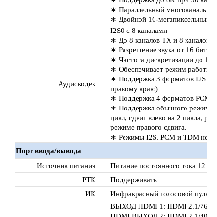
∗
Поддержка до 8K при 30 кадра
∗
Параллельный многоканальный
∗
Двойной 16-мегапиксельный 
I2S0 с 8 каналами
∗
До 8 каналов TX и 8 каналов 
∗
Разрешение звука от 16 бит до
∗
Частота дискретизации до 192
∗
Обеспечивает режим работы в
∗
Поддержка 3 форматов I2S (о
Аудиокодек
правому краю)
∗
Поддержка 4 форматов PCM (р
∗
Поддержка обычного режима TD
цикл, сдвиг влево на 2 цикла, р
режиме правого сдвига.
∗
Режимы I2S, PCM и TDM нельз
Порт ввода/вывода
Источник питания
Питание постоянного тока 12 В/
РТК
Поддерживать
ИК
Инфракрасный голосовой пульт 
ВЫХОД HDMI 1: HDMI 2.1/7680x
HDMI ВЫХОД 2: HDMI 2.1/4096x