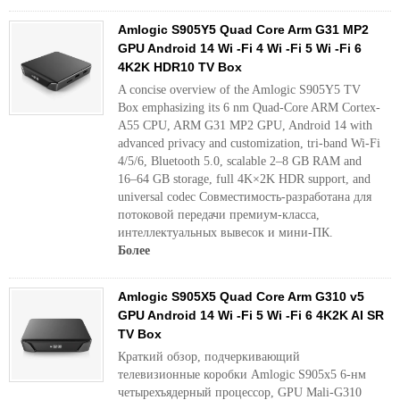
Amlogic S905Y5 Quad Core Arm G31 MP2
GPU Android 14 Wi -Fi 4 Wi -Fi 5 Wi -Fi 6
4K2K HDR10 TV Box
A concise overview of the Amlogic S905Y5 TV
Box emphasizing its 6 nm Quad-Core ARM Cortex-
A55 CPU, ARM G31 MP2 GPU, Android 14 with
advanced privacy and customization, tri-band Wi-Fi
4/5/6, Bluetooth 5.0, scalable 2–8 GB RAM and
16–64 GB storage, full 4K×2K HDR support, and
universal codec Совместимость-разработана для
потоковой передачи премиум-класса,
интеллектуальных вывесок и мини-ПК.
Более
Amlogic S905X5 Quad Core Arm G310 v5
GPU Android 14 Wi -Fi 5 Wi -Fi 6 4K2K AI SR
TV Box
Краткий обзор, подчеркивающий
телевизионные коробки Amlogic S905x5 6-нм
четырехъядерный процессор, GPU Mali-G310