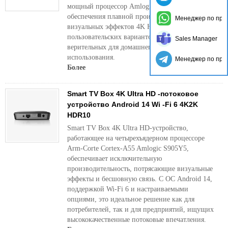
мощный процессор Amlogic S905Y5 для
обеспечения плавной производительности,
Менеджер по про
визуальных эффектов 4K HDR и
пользовательских вариантов брендинга-
Sales Manager
верительных для домашнего и коммерческого
использования.
Менеджер по про
Более
Smart TV Box 4K Ultra HD -потоковое
устройство Android 14 Wi -Fi 6 4K2K
HDR10
Smart TV Box 4K Ultra HD-устройство,
работающее на четырехъядерном процессоре
Arm-Corte Cortex-A55 Amlogic S905Y5,
обеспечивает исключительную
производительность, потрясающие визуальные
эффекты и бесшовную связь. С ОС Android 14,
поддержкой Wi-Fi 6 и настраиваемыми
опциями, это идеальное решение как для
потребителей, так и для предприятий, ищущих
высококачественные потоковые впечатления.