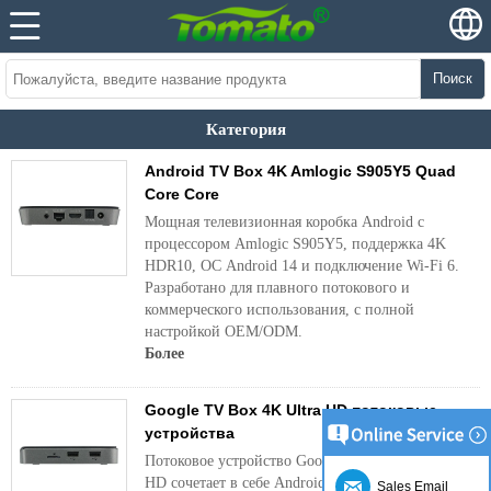
Поиск
Категория
Android TV Box 4K Amlogic S905Y5 Quad
Core Core
Мощная телевизионная коробка Android с
процессором Amlogic S905Y5, поддержка 4K
HDR10, ОС Android 14 и подключение Wi-Fi 6.
Разработано для плавного потокового и
коммерческого использования, с полной
настройкой OEM/ODM.
Более
Google TV Box 4K Ultra HD потоковые
устройства
Потоковое устройство Google TV Box 4K Ultra
HD сочетает в себе Android 14, Wi-Fi 6 и
Sales Email