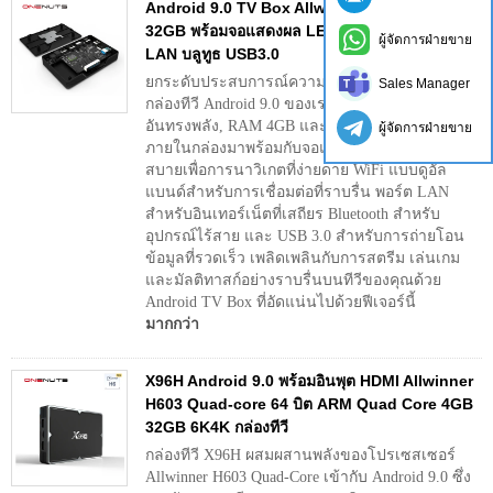
Android 9.0 TV Box Allwinner H6 ชิป 4GB
32GB พร้อมจอแสดงผล LED Dual Band WiFi
ผู้จัดการฝ่ายขาย
LAN บลูทูธ USB3.0
ยกระดับประสบการณ์ความบันเทิงของคุณด้วย
Sales Manager
กล่องทีวี Android 9.0 ของเราที่มีชิป Allwinner H6
อันทรงพลัง, RAM 4GB และพื้นที่เก็บข้อมูล 32GB
ผู้จัดการฝ่ายขาย
ภายในกล่องมาพร้อมกับจอแสดงผล LED ที่สะดวก
สบายเพื่อการนาวิเกตที่ง่ายดาย WiFi แบบดูอัล
แบนด์สำหรับการเชื่อมต่อที่ราบรื่น พอร์ต LAN
สำหรับอินเทอร์เน็ตที่เสถียร Bluetooth สำหรับ
อุปกรณ์ไร้สาย และ USB 3.0 สำหรับการถ่ายโอน
ข้อมูลที่รวดเร็ว เพลิดเพลินกับการสตรีม เล่นเกม
และมัลติทาสก์อย่างราบรื่นบนทีวีของคุณด้วย
Android TV Box ที่อัดแน่นไปด้วยฟีเจอร์นี้
มากกว่า
X96H Android 9.0 พร้อมอินพุต HDMI Allwinner
H603 Quad-core 64 บิต ARM Quad Core 4GB
32GB 6K4K กล่องทีวี
กล่องทีวี X96H ผสมผสานพลังของโปรเซสเซอร์
Allwinner H603 Quad-Core เข้ากับ Android 9.0 ซึ่ง