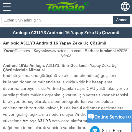
Arama
Amlogic A311Y3 Android 16 Yapay Zeka Uç Çözümü
Amlogic A311Y3 Android 16 Yapay Zeka Uç Çözümü
Yazar:
Domates
Kaynak:
www.sztomato.com
Serbest bırakmak::
2026-
04-28
Android 16'da Amlogic A311Y3: Sıfır Gecikmeli Yapay Zeka Uç
Çözümlerinin Mimarisi
Endüstriyel makine görüşünü ve akıllı perakende ağ geçitlerini
kullanan donanım mühendisleri sıklıkla kritik bir hesaplama
duvarına çarpıyor: eski Android yapıları aşırı CPU yükü tüketiyor ve
yerelleştirilmiş makine öğrenimi çıkarımı için yetersiz kaynak tahsisi
bırakıyor. Sonuç olarak, sistem entegratörleri verileri buluta
yönlendirmek zorunda kalıyor, bu da kabul edilemez gecikmelere
ve veri gizliliği açıklarına neden oluyor. Android 16 ekosistemine
yükseltme
octa-core platformu, bu kaynak
Amlogic A311Y3
dağıtımını temel olarak yeniden yapılandırarak, yüksek yüklü ticari
Sales Email