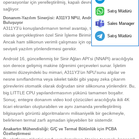
operasyonlar için yerelleştirilmiş, kapalı devre bir silikon çözümü
sağlıyor.
Satış Müdürü
Donanım-Yazılım Sinerjisi: A311Y3 NPU, Android 16 NNAPI ile
Buluşuyor
Sales Manager
A311Y3'ü konuşlandırmanın temel avantajı, tensör işlemlerini yerel
olarak gerçekleştiren özel Sinir İşleme Biriminin (NPU) olmasıdır.
Satış Müdürü
Ancak ham silikonun verimli çalışması için optimize edilmiş düşük
seviyeli yazılım yönlendirmesi gerekir.
Android 16, güncellenmiş bir Sinir Ağları API'si (NNAPI) aracılığıyla
son derece gelişmiş makine öğrenimi çerçeveleri sunar. İşletim
sistemi düzeyindeki bu mimari, A311Y3'ün NPU'sunu algılar ve
nesne sınıflandırma veya iskelet takibi gibi yapay zeka çıkarım
görevlerini otomatik olarak doğrudan sinir silikonuna yönlendirir. Bu,
big.LITTLE CPU yapılandırmasının yükünü tamamen boşaltır.
Sonuç, entegre donanım video kod çözücüleri aracılığıyla ikili 4K
ticari ekranları oluşturabilen ve aynı zamanda yerelleştirilmiş
bilgisayarlı görüntü algoritmalarını milisaniyelik bir gecikmeyle,
belirlenen termal zarfı aşmadan işleyebilen bir sistemdir.
Anakartın Mühendisliği: G/Ç ve Termal Bütünlük için PCBA
Özelleştirmesi