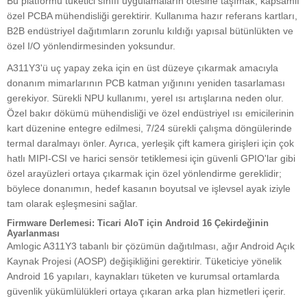
Bu platformu tüketici sınıfı uygulamaların ötesine taşımak, kapsamlı
özel PCBA mühendisliği gerektirir. Kullanıma hazır referans kartları,
B2B endüstriyel dağıtımların zorunlu kıldığı yapısal bütünlükten ve
özel I/O yönlendirmesinden yoksundur.
A311Y3'ü uç yapay zeka için en üst düzeye çıkarmak amacıyla
donanım mimarlarının PCB katman yığınını yeniden tasarlaması
gerekiyor. Sürekli NPU kullanımı, yerel ısı artışlarına neden olur.
Özel bakır dökümü mühendisliği ve özel endüstriyel ısı emicilerinin
kart düzenine entegre edilmesi, 7/24 sürekli çalışma döngülerinde
termal daralmayı önler. Ayrıca, yerleşik çift kamera girişleri için çok
hatlı MIPI-CSI ve harici sensör tetiklemesi için güvenli GPIO'lar gibi
özel arayüzleri ortaya çıkarmak için özel yönlendirme gereklidir;
böylece donanımın, hedef kasanın boyutsal ve işlevsel ayak iziyle
tam olarak eşleşmesini sağlar.
Firmware Derlemesi: Ticari AIoT için Android 16 Çekirdeğinin
Ayarlanması
Amlogic A311Y3 tabanlı bir çözümün dağıtılması, ağır Android Açık
Kaynak Projesi (AOSP) değişikliğini gerektirir. Tüketiciye yönelik
Android 16 yapıları, kaynakları tüketen ve kurumsal ortamlarda
güvenlik yükümlülükleri ortaya çıkaran arka plan hizmetleri içerir.