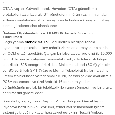
OTA Altyapısı: Güvenli, sessiz Havadan (OTA) güncelleme
protokolleri tasarlayarak, BT yöneticilerinin ürün yazılımı yamalarını
kullanıcı müdahalesi olmadan aynı anda binlerce konuşlandırılmış
birime göndermesine olanak tanır.
Üretimin Ölçeklendirilmesi: OEM/ODM Tedarik Zincirinin
Yürütülmesi
Geçiş yapma
Seri üretilen bir dijital tabela
Amlogic A311Y3
oynatıcısının prototipi, dikey tedarik zinciri entegrasyonuna sahip
bir ODM ortağı gerektirir. Çalışan bir laboratuvar prototipi ile 10.000
birimlik bir üretim çalışması arasındaki fark, sıfır toleranslı bileşen
tedarikidir. B2B entegratörleri, katı Malzeme Listesi (BOM) yönetimi
ve ISO sertifikalı SMT (Yüzeye Montaj Teknolojisi) hatlarına sahip
üretim tesislerinden yararlanmalıdır. Bu, hassas şekilde ayarlanmış
PCBA tasarımının ve özel Android 16 donanım yazılımı
görüntüsünün mutlak bir tekdüzelik ile yanıp sönmesini ve bir araya
getirilmesini garanti eder.
Sonraki Uç Yapay Zeka Dağıtım Mühendisliğinizi Gerçekleştirin
Piyasaya hazır bir AIoT çözümü, temel kart şemasından işletim
sistemi çekirdeğine kadar hassasiyet gerektirir. Tescilli Amlogic