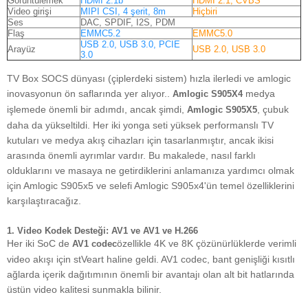
Görüntülemek
HDMI 2.1b
HDMI 2.1, CVBS
Video girişi
MIPI CSI, 4 şerit, 8m
Hiçbiri
Ses
DAC, SPDIF, I2S, PDM
Flaş
EMMC5.2
EMMC5.0
USB 2.0, USB 3.0, PCIE
Arayüz
USB 2.0, USB 3.0
3.0
TV Box SOCS dünyası (çiplerdeki sistem) hızla ilerledi ve amlogic
inovasyonun ön saflarında yer alıyor..
medya
Amlogic S905X4
işlemede önemli bir adımdı, ancak şimdi,
, çubuk
Amlogic S905X5
daha da yükseltildi. Her iki yonga seti yüksek performanslı TV
kutuları ve medya akış cihazları için tasarlanmıştır, ancak ikisi
arasında önemli ayrımlar vardır. Bu makalede, nasıl farklı
olduklarını ve masaya ne getirdiklerini anlamanıza yardımcı olmak
için Amlogic S905x5 ve selefi Amlogic S905x4'ün temel özelliklerini
karşılaştıracağız.
1.
Video Kodek Desteği: AV1 ve AV1 ve H.266
Her iki SoC de
özellikle 4K ve 8K çözünürlüklerde verimli
AV1 codec
video akışı için stVeart haline geldi. AV1 codec, bant genişliği kısıtlı
ağlarda içerik dağıtımının önemli bir avantajı olan alt bit hatlarında
üstün video kalitesi sunmakla bilinir.