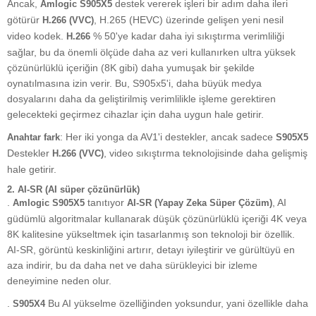
Ancak,
destek vererek işleri bir adım daha ileri
Amlogic S905X5
götürür
, H.265 (HEVC) üzerinde gelişen yeni nesil
H.266 (VVC)
video kodek.
% 50'ye kadar daha iyi sıkıştırma verimliliği
H.266
sağlar, bu da önemli ölçüde daha az veri kullanırken ultra yüksek
çözünürlüklü içeriğin (8K gibi) daha yumuşak bir şekilde
oynatılmasına izin verir. Bu, S905x5'i, daha büyük medya
dosyalarını daha da geliştirilmiş verimlilikle işleme gerektiren
gelecekteki geçirmez cihazlar için daha uygun hale getirir.
: Her iki yonga da AV1'i destekler, ancak sadece
Anahtar fark
S905X5
Destekler
, video sıkıştırma teknolojisinde daha gelişmiş
H.266 (VVC)
hale getirir.
2.
AI-SR (AI süper çözünürlük)
.
tanıtıyor
, AI
Amlogic S905X5
AI-SR (Yapay Zeka Süper Çözüm)
güdümlü algoritmalar kullanarak düşük çözünürlüklü içeriği 4K veya
8K kalitesine yükseltmek için tasarlanmış son teknoloji bir özellik.
AI-SR, görüntü keskinliğini artırır, detayı iyileştirir ve gürültüyü en
aza indirir, bu da daha net ve daha sürükleyici bir izleme
deneyimine neden olur.
.
Bu AI yükselme özelliğinden yoksundur, yani özellikle daha
S905X4