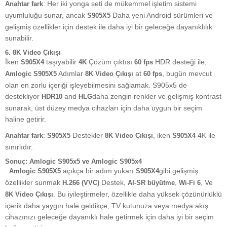
: Her iki yonga seti de mükemmel işletim sistemi
Anahtar fark
uyumluluğu sunar, ancak
Daha yeni Android sürümleri ve
S905X5
gelişmiş özellikler için destek ile daha iyi bir geleceğe dayanıklılık
sunabilir.
6.
8K Video Çıkışı
İken
taşıyabilir
Çözüm çıktısı
HDR desteği ile,
S905X4
4K
60 fps
Adımlar
at
, bugün mevcut
Amlogic S905X5
8K Video Çıkışı
60 fps
olan en zorlu içeriği işleyebilmesini sağlamak. S905x5 de
destekliyor
and
daha zengin renkler ve gelişmiş kontrast
HDR10
HLG
sunarak, üst düzey medya cihazları için daha uygun bir seçim
haline getirir.
:
Destekler
, iken
4K ile
Anahtar fark
S905X5
8K Video Çıkışı
S905X4
sınırlıdır.
Sonuç: Amlogic S905x5 ve Amlogic S905x4
.
açıkça bir adım yukarı
gibi gelişmiş
Amlogic S905X5
S905X4
özellikler sunmak
Destek,
,
, Ve
H.266 (VVC)
AI-SR büyütme
Wi-Fi 6
. Bu iyileştirmeler, özellikle daha yüksek çözünürlüklü
8K Video Çıkışı
içerik daha yaygın hale geldikçe, TV kutunuza veya medya akış
cihazınızı geleceğe dayanıklı hale getirmek için daha iyi bir seçim