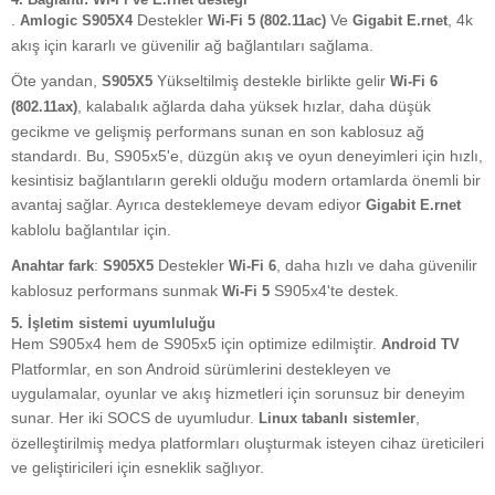
.
Destekler
Ve
, 4k
Amlogic S905X4
Wi-Fi 5 (802.11ac)
Gigabit E.rnet
akış için kararlı ve güvenilir ağ bağlantıları sağlama.
Öte yandan,
Yükseltilmiş destekle birlikte gelir
S905X5
Wi-Fi 6
, kalabalık ağlarda daha yüksek hızlar, daha düşük
(802.11ax)
gecikme ve gelişmiş performans sunan en son kablosuz ağ
standardı. Bu, S905x5'e, düzgün akış ve oyun deneyimleri için hızlı,
kesintisiz bağlantıların gerekli olduğu modern ortamlarda önemli bir
avantaj sağlar. Ayrıca desteklemeye devam ediyor
Gigabit E.rnet
kablolu bağlantılar için.
:
Destekler
, daha hızlı ve daha güvenilir
Anahtar fark
S905X5
Wi-Fi 6
kablosuz performans sunmak
S905x4'te destek.
Wi-Fi 5
5.
İşletim sistemi uyumluluğu
Hem S905x4 hem de S905x5 için optimize edilmiştir.
Android TV
Platformlar, en son Android sürümlerini destekleyen ve
uygulamalar, oyunlar ve akış hizmetleri için sorunsuz bir deneyim
sunar. Her iki SOCS de uyumludur.
,
Linux tabanlı sistemler
özelleştirilmiş medya platformları oluşturmak isteyen cihaz üreticileri
ve geliştiricileri için esneklik sağlıyor.