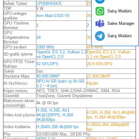
Bellek Türleri
LPDDR4/4X/5
DDR3/4- LPDDR3/4
TDP
5 W
Satış Müdürü
GPU entegre
Arm Mali-G310 V5
ARM MALI-G31 MP2
grafikler
GPU Yürütme
Sales Manager
1
2
Birimleri
GPU
Satış Müdürü
Gölgelendirme
16
32
Birimleri
GPU sa-deni
1000 MHz
850 MHz
OpenGL ES 3.2, Vulkan 1.2
OpenGL ES 3.2, Vulkan
3D grafik işleme
ve OpenCL 2.0
1.1 ve OpenCL 2.0
GPU FP32 Yüzer
52 GFLOPS
20.8 GFLOPS
Noktası
Soket
Soc
Drystone Mips
40.000 DMIP
21.800 DMIP
NPU AI-SR (satır içi AI-SR,
AI HızlVeırıcı
Hiçbiri
3.2 ~ 4 üst)
Kripto motoru
AES, TDES, SHA-1/SHA-2/HMAC, SM4, RSA
Güvenlik
TrustZone, Güvenli Önyükleme
Maksimum ekran
4k @ 60 fps
çözünürlüğü
H.266, H.265, AV1
H.265, H.264, AV1 4K@60
Video kod çözme
4K@120FPS, H.264
fps, H.264 4K@30fps
4K@30fps
H.265/h.264 1080p@60
Video kodlama
H.264/h.265 4k@60 fps
fps
Phy
10/100/1000 Mac, 10/100 Phy