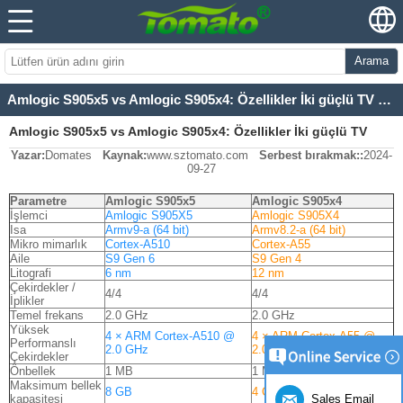
Arama
Amlogic S905x5 vs Amlogic S905x4: Özellikler İki güçlü TV kutusu SOCS'un karşılaştırılması
Amlogic S905x5 vs Amlogic S905x4: Özellikler İki güçlü TV
Yazar:
Domates
Kaynak:
www.sztomato.com
Serbest bırakmak::
2024-
kutusu SOCS'un karşılaştırılması
09-27
Parametre
Amlogic S905x5
Amlogic S905x4
İşlemci
Amlogic S905X5
Amlogic S905X4
Isa
Armv9-a (64 bit)
Armv8.2-a (64 bit)
Mikro mimarlık
Cortex-A510
Cortex-A55
Aile
S9 Gen 6
S9 Gen 4
Litografi
6 nm
12 nm
Çekirdekler /
4/4
4/4
İplikler
Temel frekans
2.0 GHz
2.0 GHz
Yüksek
4 × ARM Cortex-A510 @
4 × ARM Cortex-A55 @
Performanslı
2.0 GHz
2.0 GHz
Çekirdekler
Önbellek
1 MB
1 MB
Maksimum bellek
8 GB
4 CİGABAYT
Sales Email
kapasitesi