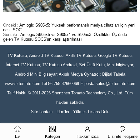
Önceki :
Amlogic S905x5: Yüksek performanslı medya cihazları için yeni
nesil SOC
Sonraki :
Amlogic S905x5 vs S905x4 vs S905x3: Özellikler Üç önde
gelen TV Kutusu SOCS'un karşılaştırılması
TV Kutusu; Android TV Kutusu; Akıllı TV Kutusu; Google TV Kutusu;
İnternet TV Kutusu; TV Kutusu Android; Set Üstü Kutu; Mini bilgisayar;
Android Mini Bilgisayar; Akışlı Medya Oynatıcı; Dijital Tabela
www.sztomato.com
Tel:86-755-82660069 E-posta:
sales@sztomato.com
Telif Hakkı © 2011-2026 Shenzhen Tomato Technology Co., Ltd. Tüm
hakları saklıdır.
Site haritası
LLm'ler
Yüksek Lisans Dolu
Ev
Kategori
Hakkımızda
Bizimle iletişime