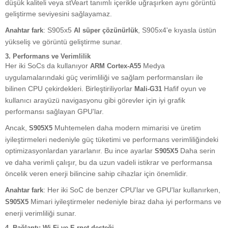
düşük kaliteli veya stVeart tanımlı içerikle uğraşırken aynı görüntü
geliştirme seviyesini sağlayamaz.
: S905x5
, S905x4'e kıyasla üstün
Anahtar fark
AI süper çözünürlük
yükseliş ve görüntü geliştirme sunar.
3.
Performans ve Verimlilik
Her iki SoCs da kullanıyor
Medya
ARM Cortex-A55
uygulamalarındaki güç verimliliği ve sağlam performansları ile
bilinen CPU çekirdekleri. Birleştiriliyorlar
Hafif oyun ve
Mali-G31
kullanıcı arayüzü navigasyonu gibi görevler için iyi grafik
performansı sağlayan GPU'lar.
Ancak,
Muhtemelen daha modern mimarisi ve üretim
S905X5
iyileştirmeleri nedeniyle güç tüketimi ve performans verimliliğindeki
optimizasyonlardan yararlanır. Bu ince ayarlar
Daha serin
S905X5
ve daha verimli çalışır, bu da uzun vadeli istikrar ve performansa
öncelik veren enerji bilincine sahip cihazlar için önemlidir.
: Her iki SoC de benzer CPU'lar ve GPU'lar kullanırken,
Anahtar fark
Mimari iyileştirmeler nedeniyle biraz daha iyi performans ve
S905X5
enerji verimliliği sunar.
4.
Bağlantı: Wi-Fi ve E.rnet desteği