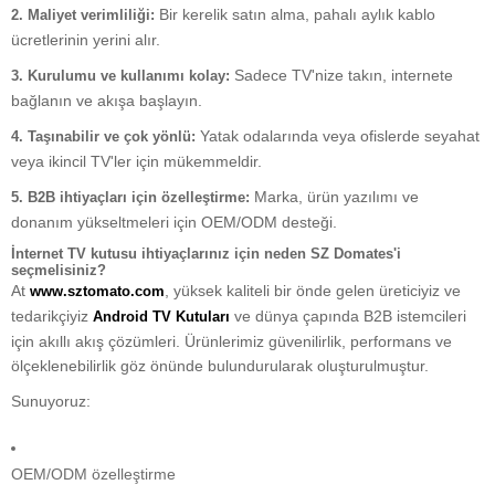
Bir kerelik satın alma, pahalı aylık kablo
2. Maliyet verimliliği:
ücretlerinin yerini alır.
Sadece TV'nize takın, internete
3. Kurulumu ve kullanımı kolay:
bağlanın ve akışa başlayın.
Yatak odalarında veya ofislerde seyahat
4. Taşınabilir ve çok yönlü:
veya ikincil TV'ler için mükemmeldir.
Marka, ürün yazılımı ve
5. B2B ihtiyaçları için özelleştirme:
donanım yükseltmeleri için OEM/ODM desteği.
İnternet TV kutusu ihtiyaçlarınız için neden SZ Domates'i
seçmelisiniz?
At
, yüksek kaliteli bir önde gelen üreticiyiz ve
www.sztomato.com
tedarikçiyiz
ve dünya çapında B2B istemcileri
Android TV Kutuları
için akıllı akış çözümleri. Ürünlerimiz güvenilirlik, performans ve
ölçeklenebilirlik göz önünde bulundurularak oluşturulmuştur.
Sunuyoruz:
OEM/ODM özelleştirme