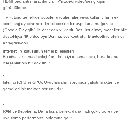
HDMI bağlantısı aracılığıyla TV'nizdeki video/ses çıkışını
görüntüleme.
TV kutusu genellikle popüler uygulamalar veya kullanıcıların ek
içerik sağlayıcılarını indirebilecekleri bir uygulama mağazası
(Google Play gibi) ile önceden yüklenir. Bazı üst düzey modeller bile
destekliyor
ve akıllı ev
4K video oyn-Denma, ses kontrolü, Bluetooth
entegrasyonu.
İnternet TV kutusunun temel bileşenleri
Bu cihazların nasıl çalıştığını daha iyi anlamak için, burada ana
bileşenlerinin bir dökümü:
Uygulamaları sorunsuz çalıştırmaktan ve
İşlemci (CPU ve GPU):
görselleri işlemekten sorumludur.
Daha fazla bellek, daha hızlı çoklu görev ve
RAM ve Depolama:
uygulama performansı anlamına gelir.