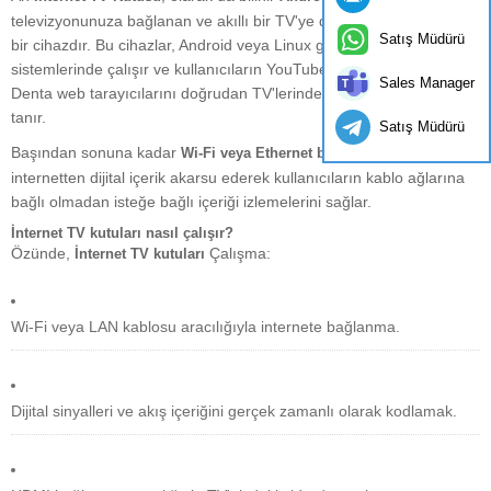
televizyonunuza bağlanan ve akıllı bir TV'ye dönüştüren kompakt
Satış Müdürü
bir cihazdır. Bu cihazlar, Android veya Linux gibi işletim
sistemlerinde çalışır ve kullanıcıların YouTube, Netflix, Hulu ve h-
Sales Manager
Denta web tarayıcılarını doğrudan TV'lerinde erişmelerine olanak
tanır.
Satış Müdürü
Başından sonuna kadar
, TV kutusu
Wi-Fi veya Ethernet bağlantısı
internetten dijital içerik akarsu ederek kullanıcıların kablo ağlarına
bağlı olmadan isteğe bağlı içeriği izlemelerini sağlar.
İnternet TV kutuları nasıl çalışır?
Özünde,
Çalışma:
İnternet TV kutuları
Wi-Fi veya LAN kablosu aracılığıyla internete bağlanma.
Dijital sinyalleri ve akış içeriğini gerçek zamanlı olarak kodlamak.