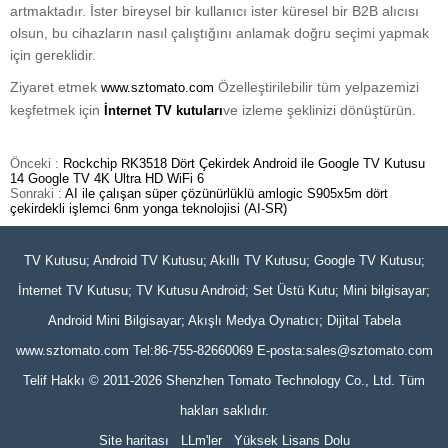
artmaktadır. İster bireysel bir kullanıcı ister küresel bir B2B alıcısı
olsun, bu cihazların nasıl çalıştığını anlamak doğru seçimi yapmak
için gereklidir.
Ziyaret etmek
Özelleştirilebilir tüm yelpazemizi
www.sztomato.com
keşfetmek için
ve izleme şeklinizi dönüştürün.
İnternet TV kutuları
Önceki :
Rockchip RK3518 Dört Çekirdek Android ile Google TV Kutusu
14 Google TV 4K Ultra HD WiFi 6
Sonraki :
AI ile çalışan süper çözünürlüklü amlogic S905x5m dört
çekirdekli işlemci 6nm yonga teknolojisi (AI-SR)
TV Kutusu; Android TV Kutusu; Akıllı TV Kutusu; Google TV Kutusu;
İnternet TV Kutusu; TV Kutusu Android; Set Üstü Kutu; Mini bilgisayar;
Android Mini Bilgisayar; Akışlı Medya Oynatıcı; Dijital Tabela
www.sztomato.com
Tel:86-755-82660069 E-posta:
sales@sztomato.com
Telif Hakkı © 2011-2026 Shenzhen Tomato Technology Co., Ltd. Tüm
hakları saklıdır.
Site haritası
LLm'ler
Yüksek Lisans Dolu