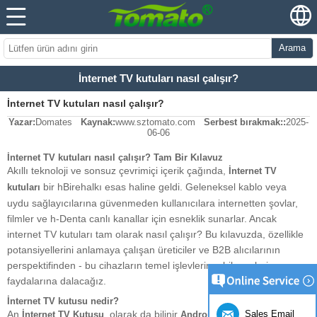
Arama
İnternet TV kutuları nasıl çalışır?
İnternet TV kutuları nasıl çalışır?
Yazar:
Domates
Kaynak:
www.sztomato.com
Serbest bırakmak::
2025-
06-06
İnternet TV kutuları nasıl çalışır? Tam Bir Kılavuz
Akıllı teknoloji ve sonsuz çevrimiçi içerik çağında,
İnternet TV
bir hBirehalkı esas haline geldi. Geleneksel kablo veya
kutuları
uydu sağlayıcılarına güvenmeden kullanıcılara internetten şovlar,
filmler ve h-Denta canlı kanallar için esneklik sunarlar. Ancak
internet TV kutuları tam olarak nasıl çalışır? Bu kılavuzda, özellikle
potansiyellerini anlamaya çalışan üreticiler ve B2B alıcılarının
perspektifinden - bu cihazların temel işlevlerine, bileşenlerine ve
faydalarına dalacağız.
İnternet TV kutusu nedir?
Sales Email
An
, olarak da bilinir
,
İnternet TV Kutusu
Android TV Kutusu