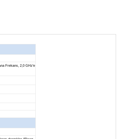
Ana Frekans, 2,0 GHz'e
arını destekler (Ekran