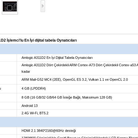
 İşlemci'lu En İyi dijital tabela Oynatıcıları
Amlogic A311D2 En İyi Dijital Tabela Oynatıcıları
Amlogic A311D2 Dört Çekirdekli ARM Cortex-A73 Dört Çekirdekli Cortex-a53 
kadar
ARM Mali-G52 MC4 (2EE), OpenGL ES 3.2, Vulkan 1.1 ve OpenCL 2.0
u
4 GB (LPDDR4)
8 GB (16 GB/32 GB/64 GB İsteğe Bağlı, Maksimum 128 GB)
Android 13
2.4G Wi-Fi, BT5.2
HDMI 2.1 3840*2160@60Hz desteği
1280*800 Çözünürlükle Çeşitli Boyut ve Çözünürlüklerdeki LCD Kırpma Ekranl