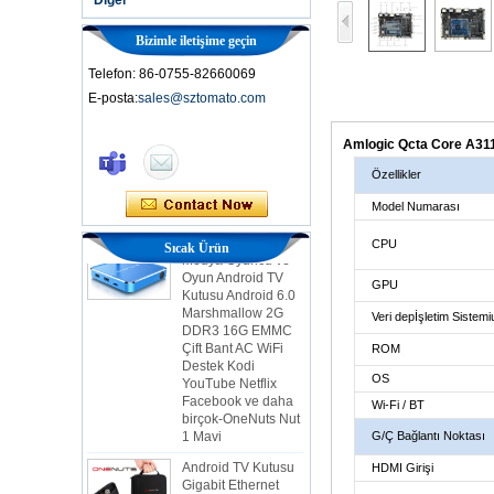
Bizimle iletişime geçin
Telefon: 86-0755-82660069
E-posta:
sales@sztomato.com
Akıllı TV Kutusu Ott
Android 4.4 Kikat
TV Kutusu MXQ
Amlogic Qcta Core A311D2
Özellikler
2'si 1 arada
Model Numarası
Çekirdek Akış
Medya Oyuncu ve
Oyun Android TV
CPU
Sıcak Ürün
Kutusu Android 6.0
Marshmallow 2G
GPU
DDR3 16G EMMC
Çift Bant AC WiFi
Veri depİşletim Sistemi
Destek Kodi
ROM
YouTube Netflix
Facebook ve daha
OS
birçok-OneNuts Nut
1 Mavi
Wi-Fi / BT
Android TV Kutusu
G/Ç Bağlantı Noktası
Gigabit Ethernet
HDMI Girişi
Android Akıllı TV
Kutusu