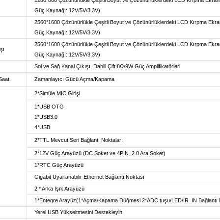
Güç Kaynağı: 12V/5V/3,3V)
2560*1600 Çözünürlükle Çeşitli Boyut ve Çözünürlüklerdeki LCD Kırpma Ekran
Güç Kaynağı: 12V/5V/3,3V)
2560*1600 Çözünürlükle Çeşitli Boyut ve Çözünürlüklerdeki LCD Kırpma Ekran
şı
Güç Kaynağı: 12V/5V/3,3V)
Sol ve Sağ Kanal Çıkışı, Dahili Çift 8Ω/9W Güç Amplifikatörleri
Saat
Zamanlayıcı Gücü Açma/Kapama
2*Simüle MIC Girişi
1*USB OTG
1*USB3.0
4*USB
2*TTL Mevcut Seri Bağlantı Noktaları
2*12V Güç Arayüzü (DC Soket ve 4PIN_2.0 Ara Soket)
1*RTC Güç Arayüzü
Gigabit Uyarlanabilir Ethernet Bağlantı Noktası
2 * Arka Işık Arayüzü
1*Entegre Arayüz(1*Açma/Kapama Düğmesi 2*ADC tuşu/LED/IR_IN Bağlantı 
Yerel USB Yükseltmesini Destekleyin