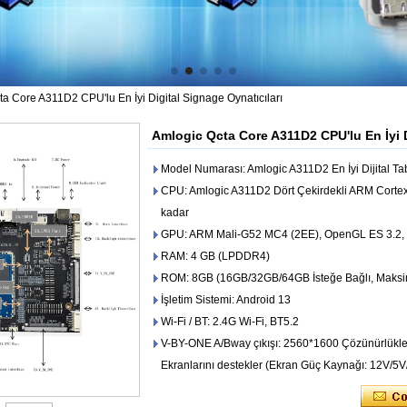
a Core A311D2 CPU'lu En İyi Digital Signage Oynatıcıları
Amlogic Qcta Core A311D2 CPU'lu En İyi D
Model Numarası: Amlogic A311D2 En İyi Dijital Tab
CPU: Amlogic A311D2 Dört Çekirdekli ARM Cortex
kadar
GPU: ARM Mali-G52 MC4 (2EE), OpenGL ES 3.2, 
RAM: 4 GB (LPDDR4)
ROM: 8GB (16GB/32GB/64GB İsteğe Bağlı, Mak
İşletim Sistemi: Android 13
Wi-Fi / BT: 2.4G Wi-Fi, BT5.2
V-BY-ONE A/Bway çıkışı: 2560*1600 Çözünürlükle
Ekranlarını destekler (Ekran Güç Kaynağı: 12V/5V