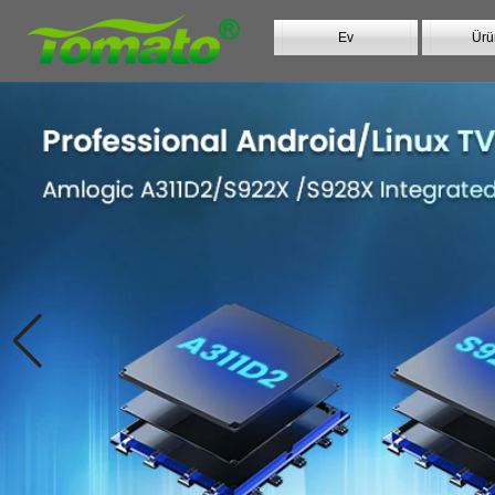
Ev
Ürü