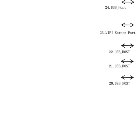
Android 6.0
Marshmallow
Amlogic S905X TV
Kutusu Dört
Çekirdek TV Kutusu
Ott Akıllı TV Kutusu
X96
Android 10
Allwinner Quad
Core H313 Çok
Çekirdekli G31 GPU
X96Q TV Kutusu