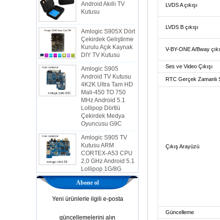
LVDS A çıkışı
Amlogic S905X Dört
Çekirdek Geliştirme
LVDS B çıkışı
Kurulu Açık Kaynak
DIY TV Kutusu
V-BY-ONE A/Bway çıkı
Amlogic S905
Android TV Kutusu
Ses ve Video Çıkışı
4K2K Ultra Tam HD
Mali-450 TO 750
RTC Gerçek Zamanlı 
MHz Android 5.1
Lollipop Dörtlü
Çekirdek Medya
Oyuncusu G9C
Amlogic S905 TV
Kutusu ARM
CORTEX-A53 CPU
2,0 GHz Android 5.1
Çıkış Arayüzü
Lollipop 1G/8G
4K2K Android TV
Kutusu Medya
Oyuncusu S9
Abone ol
En Yeni Amlogic
Yeni ürünlerle ilgili e-posta
S905X TV Kutusu
Android 6.0 OS
Güncelleme
Amlogic S905X TV
güncellemelerini alın