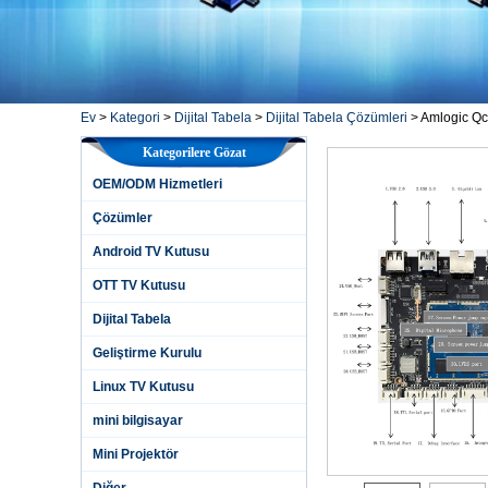
Ev
>
Kategori
>
Dijital Tabela
>
Dijital Tabela Çözümleri
>
Amlogic Qct
Kategorilere Gözat
OEM/ODM Hizmetleri
Çözümler
Android TV Kutusu
OTT TV Kutusu
Dijital Tabela
Geliştirme Kurulu
Linux TV Kutusu
mini bilgisayar
Mini Projektör
Diğer