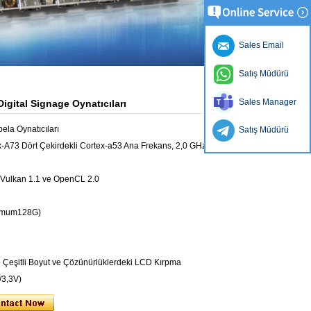
Sales Email
Satış Müdürü
Sales Manager
igital Signage Oynatıcıları
ela Oynatıcıları
Satış Müdürü
-A73 Dört Çekirdekli Cortex-a53 Ana Frekans, 2,0 GHz'e
Vulkan 1.1 ve OpenCL 2.0
simum128G)
 Çeşitli Boyut ve Çözünürlüklerdeki LCD Kırpma
/3,3V)