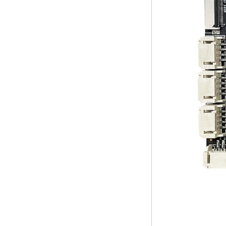
2'si 1 arada
Çekirdek Akış
Medya Oyuncu ve
Oyun Android TV
Kutusu Android 6.0
Marshmallow 2G
DDR3 16G EMMC
Çift Bant AC WiFi
Destek Kodi
YouTube Netflix
Facebook ve daha
birçok-OneNuts Nut
1 Mavi
Android TV Kutusu
Gigabit Ethernet
Android Akıllı TV
Kutusu
Amlogic S905X Dört
Çekirdek Geliştirme
Kurulu Açık Kaynak
DIY TV Kutusu
Amlogic S905
Android TV Kutusu
4K2K Ultra Tam HD