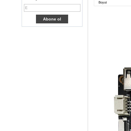
Kutusu Dört
Boyut
Çekirdek Ott TV
Kutusu VP9 H.265
Akıllı TV Kutusu X96
3G/4G SIM Kart
Yuvası, Tam HD
Medya Oyuncu
Tedarikçisi ile
Android TV Kutusu
Android 6.0
Marshmallow
Amlogic S905X TV
Kutusu Dört
Çekirdek TV Kutusu
Ott Akıllı TV Kutusu
X96
Android 10
Allwinner Quad
Core H313 Çok
Çekirdekli G31 GPU
X96Q TV Kutusu
Akıllı TV Kutusu Ott
Android 4.4 Kikat
TV Kutusu MXQ