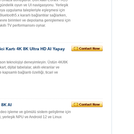
delik oyun ve UI navigasyonu. Yerleşik
veya uygulama talepleriyle eşleşmesi için
etooth5.x kararlı bağlantılar sağlarken,
evre birimleri ve depolama genişlemesi için
akıllı TV performansını oynar.
i Kartı 4K 8K Ultra HD AI Yapay
son teknolojiyi deneyimleyin. Üstün 4K/8K
, dijital tabelalar, akıllı ekranlar ve
kapsamlı bağlantı özelliği, ticari ve
 8K AI
eo işleme ve gömülü sistem geliştirme için
, yerleşik NPU ve Android 12 ve Linux