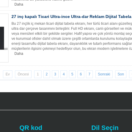
Daha
27 inç kapalı Ticari Ultra-ince Ultra-dar Reklam Dijital Tabela
Bu 27 inçlik iç mekan ticari dijital tabela ekranı, her türlü ticari alanı güzelle
ultra dar çerçeve tasarımını birleştirir. Full HD ekranı, canlı görselleri ve m
veya menüleri etkili bir şekilde sergiler. Hafif yapısı ve çok yönlü montaj s
ve kurumsal ofisler dahil olmak üzere çeşitli ortamlarda kurulumu kolaylaştır
enerji tasarruflu dijital tabela ekranı, dayanıklılık ve tutarlı performans sağlar
müşterilerin ilgisini çekmeyi hedefliyor olun, bu ekran modern işletmelere öz
Daha
Ev
Öncesi
1
2
3
4
5
6
7
Sonraki
Son
QR kod
Dil Seçin