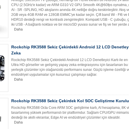
CPU (2.5GHz'e kadar) ve ARM G310 V2 GPU Smooth 4K@60fps oynatma, gün
AI - SR -SPLING, HD akışlarını anında 4K netliğe doğru keskinleştirir. Akış 
2GB veya 4GB RAM ve 128GB EMMC'ye kadar seçin. Çift band Wi - FI6 ve Blu
HDR10 desteği rengi ve kontrastı zenginleştirir. Kompakt USB - C çubuğu, ç
iki USB - A bağlantı noktası ve bir microSD yuvası sunar ve fiş ve her yerde 
Daha
Rockchip RK3588 Sekiz Çekirdekli Android 12 LCD Denetleyic
Zeka
Rockchip RK3588 Sekiz Çekirdekli Android 12 LCD Denetleyici Kartı ile en 
Ultra HD görseller ve gelişmiş yapay zeka entegrasyonu için tasarlanan bu kart
yerleşik çözümler için olağanüstü performans sunar. Güçlü işleme özelliği ve 
endüstriyel uygulamalar için kusursuz çalışmayı sağlar.
Daha
Rockchip RK3588 Sekiz Çekirdek Kol SOC Geliştirme Kurulu
Rockchip RK3588 Octa Core ARM SOC geliştirme kartı, AI hesaplama, 8K vid
tasarlanmış yüksek performanslı bir platformdur. Sağlam CPU/GPU mimarisi
desteği ile akıllı ekranlar, Edge AI ve endüstriyel çözümler için idealdir.
Daha