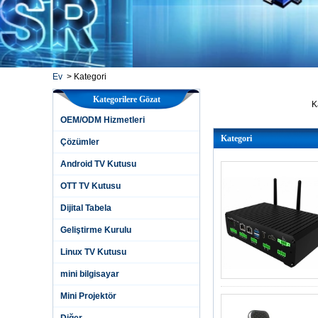
Ev
>
Kategori
Kategorilere Gözat
K
OEM/ODM Hizmetleri
O
Kategori
Ç
Çözümler
A
Android TV Kutusu
O
OTT TV Kutusu
D
Dijital Tabela
G
Geliştirme Kurulu
L
m
Linux TV Kutusu
M
mini bilgisayar
D
Mini Projektör
Diğer