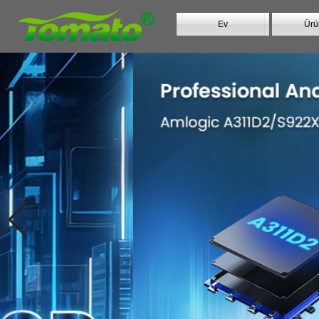
Ev
Ürü