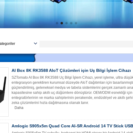
ategoriler
EM/ODM Hizmetleri
özümler
ndroid TV Kutusu
AI Box 8K RK3588 AIoT Çözümleri için Uç Bilgi İşlem Cihazı
TT TV Kutusu
SZTomato AI Box 8K RK3588 Uç Bilgi İşlem Cihazı, yerel işleme, ultra düşük
ijital Tabela
entegrasyon gerektiren kurumsal düzeyde AIoT dağıtımları için tasarlanmış
güçlendirilmiş, geleneksel medya ve tabela sistemlerini gerçek zamanlı anali
eliştirme Kurulu
kapasitesine sahip akıllı uç düğümlere dönüştürür. OEM/ODM esnekliği içi
inux TV Kutusu
entegratörlerinin ve marka sahiplerinin perakende, endüstriyel ve akıllı şehi
zeka çözümlerini hızla dağıtmasına olanak tanır.
ini bilgisayar
Daha
ini Projektör
iğer
Amlogic S905x5m Quad Core AI-SR Android 14 TV Stick USB
Amlogic S905x5m TV çubuğu, herhangi bir HDMI ekranı bir Android 14 akıllı 