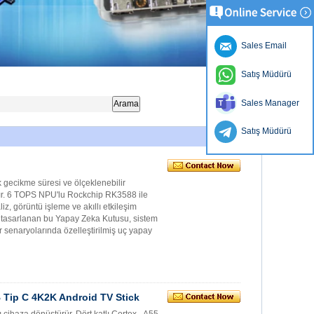
Sales Email
Satış Müdürü
Sales Manager
Satış Müdürü
 gecikme süresi ve ölçeklenebilir
tır. 6 TOPS NPU'lu Rockchip RK3588 ile
z, görüntü işleme ve akıllı etkileşim
n tasarlanan bu Yapay Zeka Kutusu, sistem
r senaryolarında özelleştirilmiş uç yapay
 Tip C 4K2K Android TV Stick
cihaza dönüştürür. Dört katlı Cortex - A55