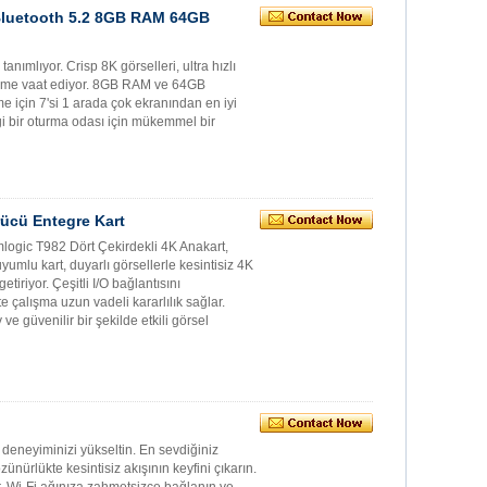
 Bluetooth 5.2 8GB RAM 64GB
ımlıyor. Crisp 8K görselleri, ultra hızlı
ştirme vaat ediyor. 8GB RAM ve 64GB
e için 7'si 1 arada çok ekranından en iyi
gi bir oturma odası için mükemmel bir
rücü Entegre Kart
mlogic T982 Dört Çekirdekli 4K Anakart,
umlu kart, duyarlı görsellerle kesintisiz 4K
iriyor. Çeşitli I/O bağlantısını
çalışma uzun vadeli kararlılık sağlar.
 ve güvenilir bir şekilde etkili görsel
deneyiminizi yükseltin. En sevdiğiniz
nürlükte kesintisiz akışının keyfini çıkarın.
r. Wi-Fi ağınıza zahmetsizce bağlanın ve