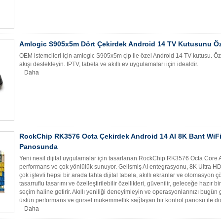
Amlogic S905x5m Dört Çekirdek Android 14 TV Kutusunu Öze
OEM istemcileri için amlogic S905x5m çip ile özel Android 14 TV kutusu. Ö
akışı destekleyin. IPTV, tabela ve akıllı ev uygulamaları için idealdir.
Daha
RockChip RK3576 Octa Çekirdek Android 14 AI 8K Bant WiF
Panosunda
Yeni nesil dijital uygulamalar için tasarlanan RockChip RK3576 Octa Core
performans ve çok yönlülük sunuyor. Gelişmiş AI entegrasyonu, 8K Ultra HD 
çok işlevli hepsi bir arada tahta dijital tabela, akıllı ekranlar ve otomasyon 
tasarruflu tasarımı ve özelleştirilebilir özellikleri, güvenilir, geleceğe hazır b
seçim haline getirir. Akıllı yeniliği deneyimleyin ve operasyonlarınızı bugü
üstün performans ve görsel mükemmellik sağlayan bir kontrol panosu ile d
Daha