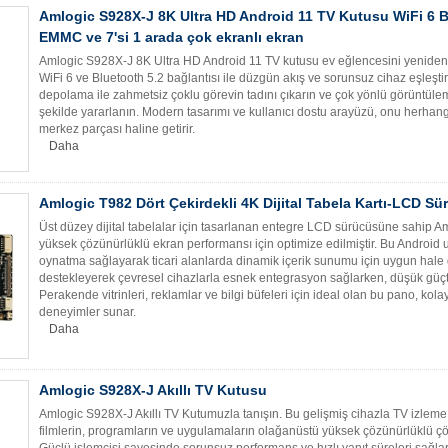
Amlogic S928X-J 8K Ultra HD Android 11 TV Kutusu WiFi 6
EMMC ve 7'si 1 arada çok ekranlı ekran
Amlogic S928X-J 8K Ultra HD Android 11 TV kutusu ev eğlencesini yeniden tan
WiFi 6 ve Bluetooth 5.2 bağlantısı ile düzgün akış ve sorunsuz cihaz eşle
depolama ile zahmetsiz çoklu görevin tadını çıkarın ve çok yönlü görüntülem
şekilde yararlanın. Modern tasarımı ve kullanıcı dostu arayüzü, onu herhan
merkez parçası haline getirir.
Daha
Amlogic T982 Dört Çekirdekli 4K Dijital Tabela Kartı-LCD Sü
Üst düzey dijital tabelalar için tasarlanan entegre LCD sürücüsüne sahip A
yüksek çözünürlüklü ekran performansı için optimize edilmiştir. Bu Android uy
oynatma sağlayarak ticari alanlarda dinamik içerik sunumu için uygun hale get
destekleyerek çevresel cihazlarla esnek entegrasyon sağlarken, düşük güçte 
Perakende vitrinleri, reklamlar ve bilgi büfeleri için ideal olan bu pano, kolay
deneyimler sunar.
Daha
Amlogic S928X-J Akıllı TV Kutusu
Amlogic S928X-J Akıllı TV Kutumuzla tanışın. Bu gelişmiş cihazla TV izleme 
filmlerin, programların ve uygulamaların olağanüstü yüksek çözünürlüklü çözü
Güçlü işlemcisi sayesinde sorunsuz performans ve hızlı yanıt süreleri sağla