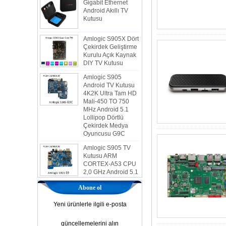
Android Akıllı TV
Kutusu
Amlogic S905X Dört
Çekirdek Geliştirme
Kurulu Açık Kaynak
DIY TV Kutusu
Amlogic S905
Android TV Kutusu
4K2K Ultra Tam HD
Mali-450 TO 750
MHz Android 5.1
Lollipop Dörtlü
Çekirdek Medya
Oyuncusu G9C
Amlogic S905 TV
Kutusu ARM
CORTEX-A53 CPU
2,0 GHz Android 5.1
Lollipop 1G/8G
4K2K Android TV
Kutusu Medya
Abone ol
Oyuncusu S9
Yeni ürünlerle ilgili e-posta
En Yeni Amlogic
S905X TV Kutusu
güncellemelerini alın
Android 6.0 OS