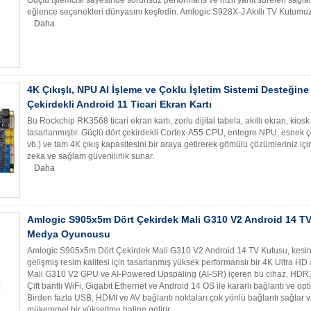
eğlence seçenekleri dünyasını keşfedin. Amlogic S928X-J Akıllı TV Kutumuzla 
Daha
4K Çıkışlı, NPU AI İşleme ve Çoklu İşletim Sistemi Desteği
Çekirdekli Android 11 Ticari Ekran Kartı
Bu Rockchip RK3568 ticari ekran kartı, zorlu dijital tabela, akıllı ekran, kios
tasarlanmıştır. Güçlü dört çekirdekli Cortex-A55 CPU, entegre NPU, esnek ço
vb.) ve tam 4K çıkış kapasitesini bir araya getirerek gömülü çözümleriniz i
zeka ve sağlam güvenilirlik sunar.
Daha
Amlogic S905x5m Dört Çekirdek Mali G310 V2 Android 14 TV
Medya Oyuncusu
Amlogic S905x5m Dört Çekirdek Mali G310 V2 Android 14 TV Kutusu, kesinti
gelişmiş resim kalitesi için tasarlanmış yüksek performanslı bir 4K Ultra HD
Mali G310 V2 GPU ve AI-Powered Upspaling (AI-SR) içeren bu cihaz, HDR1
Çift bantlı WiFi, Gigabit Ethernet ve Android 14 OS ile kararlı bağlantı ve opt
Birden fazla USB, HDMI ve AV bağlantı noktaları çok yönlü bağlantı sağlar 
mükemmel bir yükseltme haline getirir.