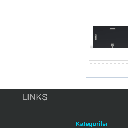
4K2K Ultra Tam HD
Mali-450 TO 750
MHz Android 5.1
Lollipop Dörtlü
Çekirdek Medya
Oyuncusu G9C
Amlogic S905 TV
Kutusu ARM
CORTEX-A53 CPU
2,0 GHz Android 5.1
Lollipop 1G/8G
4K2K Android TV
Kutusu Medya
Oyuncusu S9
En Yeni Amlogic
S905X TV Kutusu
Android 6.0 OS
Amlogic S905X TV
Kutusu Dört
Çekirdek Ott TV
Kutusu VP9 H.265
Akıllı TV Kutusu X96
3G/4G SIM Kart
Yuvası, Tam HD
Kategoriler
Medya Oyuncu
Tedarikçisi ile