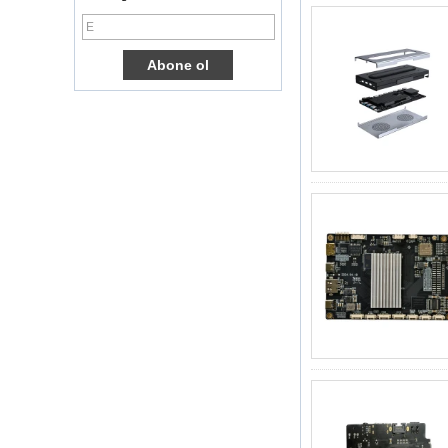
Amlogic S905X TV
Kutusu Dört
Çekirdek Ott TV
Kutusu VP9 H.265
Akıllı TV Kutusu X96
3G/4G SIM Kart
Yuvası, Tam HD
Medya Oyuncu
Tedarikçisi ile
Android TV Kutusu
Android 6.0
Marshmallow
Amlogic S905X TV
Kutusu Dört
Çekirdek TV Kutusu
Ott Akıllı TV Kutusu
X96
Android 10
Allwinner Quad
Core H313 Çok
Çekirdekli G31 GPU
X96Q TV Kutusu
Akıllı TV Kutusu Ott
Android 4.4 Kikat
TV Kutusu MXQ