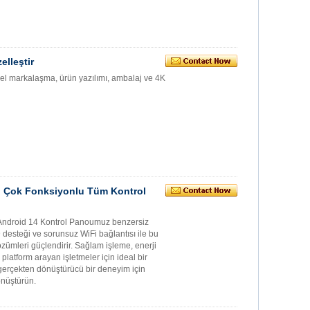
lleştir
zel markalaşma, ürün yazılımı, ambalaj ve 4K
i Çok Fonksiyonlu Tüm Kontrol
 Android 14 Kontrol Panoumuz benzersiz
desteği ve sorunsuz WiFi bağlantısı ile bu
çözümleri güçlendirir. Sağlam işleme, enerji
ir platform arayan işletmeler için ideal bir
n gerçekten dönüştürücü bir deneyim için
önüştürün.