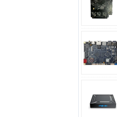
2'si 1 arada
Çekirdek Akış
Medya Oyuncu ve
Oyun Android TV
Kutusu Android 6.0
Marshmallow 2G
DDR3 16G EMMC
Çift Bant AC WiFi
Destek Kodi
YouTube Netflix
Facebook ve daha
birçok-OneNuts Nut
1 Mavi
Android TV Kutusu
Gigabit Ethernet
Android Akıllı TV
Kutusu
Amlogic S905X Dört
Çekirdek Geliştirme
Kurulu Açık Kaynak
DIY TV Kutusu
Amlogic S905
Android TV Kutusu