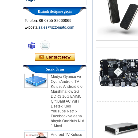
Bizimle iletişime geçin
Telefon: 86-0755-82660069
E-posta:
sales@sztomato.com
Akıllı TV Kutusu Ott
Android 4.4 Kikat
TV Kutusu MXQ
2'si 1 arada
Çekirdek Akış
Sıcak Ürün
Medya Oyuncu ve
Oyun Android TV
Kutusu Android 6.0
Marshmallow 2G
DDR3 16G EMMC
Çift Bant AC WiFi
Destek Kodi
YouTube Netflix
Facebook ve daha
birçok-OneNuts Nut
1 Mavi
Android TV Kutusu
Gigabit Ethernet