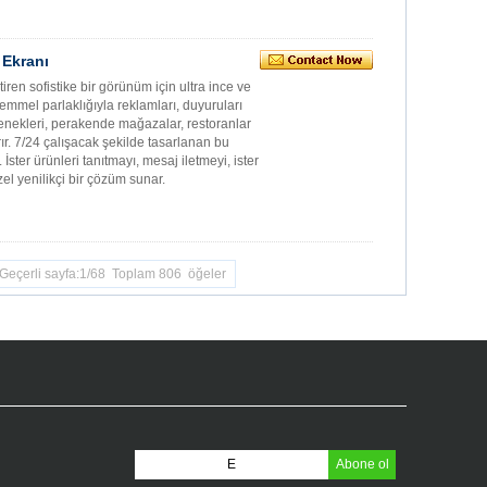
 Ekranı
ştiren sofistike bir görünüm için ultra ince ve
ükemmel parlaklığıyla reklamları, duyuruları
eçenekleri, perakende mağazalar, restoranlar
ır. 7/24 çalışacak şekilde tasarlanan bu
. İster ürünleri tanıtmayı, mesaj iletmeyi, ister
el yenilikçi bir çözüm sunar.
Geçerli sayfa:1/68 Toplam 806 öğeler