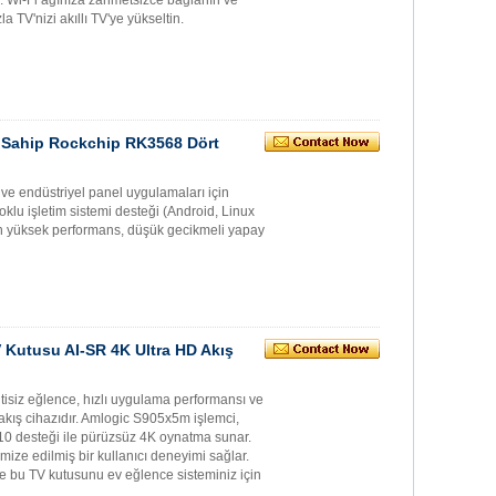
TV'nizi akıllı TV'ye yükseltin.
ne Sahip Rockchip RK3568 Dört
k ve endüstriyel panel uygulamaları için
klu işletim sistemi desteği (Android, Linux
çin yüksek performans, düşük gecikmeli yapay
 Kutusu AI-SR 4K Ultra HD Akış
siz eğlence, hızlı uygulama performansı ve
 akış cihazıdır. Amlogic S905x5m işlemci,
0 desteği ile pürüzsüz 4K oynatma sunar.
imize edilmiş bir kullanıcı deneyimi sağlar.
ve bu TV kutusunu ev eğlence sisteminiz için