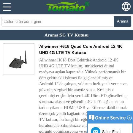
Arama
Arama:5G TV Kutusu
Allwinner H618 Quad Core Android 12 4K
UHD 4G LTE TV Kutusu
Allwinner H618 Dört Çekirdek Android 12 4K
UHD 4G LTE TV kutusu, sürükleyici dijital
medyaya açılan kapınızdır. Yüksek performanslı bir
dört çekirdekli işlemci ile güçlendirilmiş ve
Android 12'de çalışan, yıldırım hızlı yanıt verme ve
güvenli, sezgisel bir arayüz sunar. Kesintisiz
çevrimiçi erişim için yerel 4K Ultra HD görsellerin,
sorunsuz akışın ve güvenilir 4G LTE bağlantısının
tadını çıkarın. HDMI, USB ve Ethernet dahil olmak
üzere çok yönlü bağlantı bağlantı noktalarıyla bu
TV kutusu, herhangi bir eğlence veya dijital tabela
kurulumuna zahmetsizce entegre olur. Otomatik
görüntü optimizasyonu ve enerji tasarruflu tasarım
Sales Email