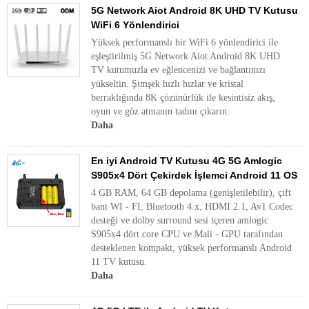
5G Network Aiot Android 8K UHD TV Kutusu
WiFi 6 Yönlendirici
Yüksek performanslı bir WiFi 6 yönlendirici ile
eşleştirilmiş 5G Network Aiot Android 8K UHD
TV kutumuzla ev eğlencenizi ve bağlantınızı
yükseltin. Şimşek hızlı hızlar ve kristal
berraklığında 8K çözünürlük ile kesintisiz akış,
oyun ve göz atmanın tadını çıkarın.
Daha
En iyi Android TV Kutusu 4G 5G Amlogic
S905x4 Dört Çekirdek İşlemci Android 11 OS
4 GB RAM, 64 GB depolama (genişletilebilir), çift
bant WI - FI, Bluetooth 4.x, HDMI 2.1, Av1 Codec
desteği ve dolby surround sesi içeren amlogic
S905x4 dört core CPU ve Mali - GPU tarafından
desteklenen kompakt, yüksek performanslı Android
11 TV kutusu.
Daha