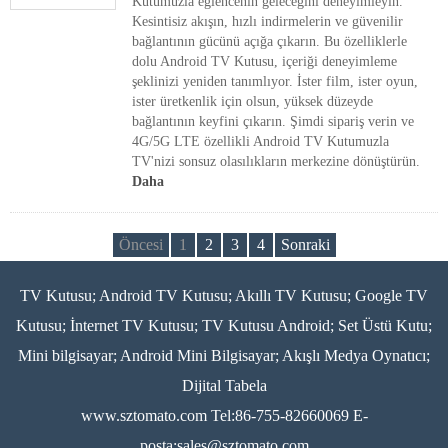
Kutumuzla eğlencenin geleceğini deneyimleyin.
Kesintisiz akışın, hızlı indirmelerin ve güvenilir
bağlantının gücünü açığa çıkarın. Bu özelliklerle
dolu Android TV Kutusu, içeriği deneyimleme
şeklinizi yeniden tanımlıyor. İster film, ister oyun,
ister üretkenlik için olsun, yüksek düzeyde
bağlantının keyfini çıkarın. Şimdi sipariş verin ve
4G/5G LTE özellikli Android TV Kutumuzla
TV'nizi sonsuz olasılıkların merkezine dönüştürün.
Daha
Öncesi
1
2
3
4
Sonraki
TV Kutusu; Android TV Kutusu; Akıllı TV Kutusu; Google TV
Kutusu; İnternet TV Kutusu; TV Kutusu Android; Set Üstü Kutu;
Mini bilgisayar; Android Mini Bilgisayar; Akışlı Medya Oynatıcı;
Dijital Tabela
www.sztomato.com
Tel:86-755-82660069 E-
posta:
sales@sztomato.com