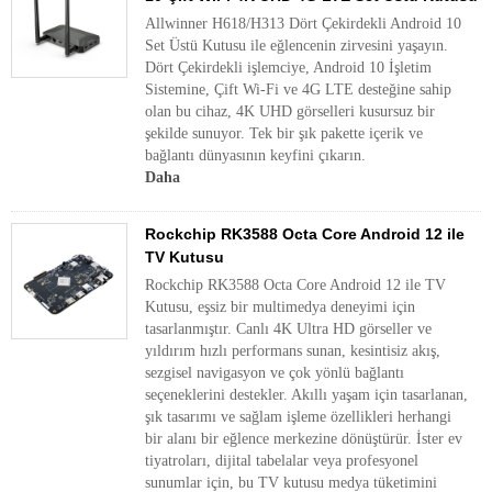
Allwinner H618/H313 Dört Çekirdekli Android 10
Set Üstü Kutusu ile eğlencenin zirvesini yaşayın.
Dört Çekirdekli işlemciye, Android 10 İşletim
Sistemine, Çift Wi-Fi ve 4G LTE desteğine sahip
olan bu cihaz, 4K UHD görselleri kusursuz bir
şekilde sunuyor. Tek bir şık pakette içerik ve
bağlantı dünyasının keyfini çıkarın.
Daha
Rockchip RK3588 Octa Core Android 12 ile
TV Kutusu
Rockchip RK3588 Octa Core Android 12 ile TV
Kutusu, eşsiz bir multimedya deneyimi için
tasarlanmıştır. Canlı 4K Ultra HD görseller ve
yıldırım hızlı performans sunan, kesintisiz akış,
sezgisel navigasyon ve çok yönlü bağlantı
seçeneklerini destekler. Akıllı yaşam için tasarlanan,
şık tasarımı ve sağlam işleme özellikleri herhangi
bir alanı bir eğlence merkezine dönüştürür. İster ev
tiyatroları, dijital tabelalar veya profesyonel
sunumlar için, bu TV kutusu medya tüketimini