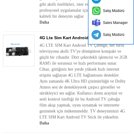
gibi akıllı özellikleri, ister ev sineması veya
profesyonel uygulamalar için dinamik, yüksek
Satış Müdürü
kaliteli bir deneyim sağlar.
Daha
Sales Manager
Satış Müdürü
4G Lte Sim Kart Android TV Çubuğu
4G LTE SIM Kart Android TV Çubuğu, her türlü
televizyonu akıllı TV'ye dönüştüren kompakt ve
güçlü bir cihazdır. Dört çekirdekli işlemcisi ve 2GB
RAM'i ile sorunsuz ve hızlı performans sunar.
Cihaz, gittiğiniz her yerde yüksek hızlı internet
erişimi sağlayan 4G LTE bağlantısını destekler.
Aynı zamanda 4K Ultra HD çözünürlüğü ve Dolby
Atmos sesi de destekleyerek çarpıcı görseller ve
sürükleyici ses sağlar. Kullanıcı dostu arayüzü ve
sesli kontrol özelliği ile bu Android TV çubuğu
film akışı yapmak, oyun oynamak ve internette
gezinmek için mükemmeldir. TV deneyiminizi 4G
LTE SIM Kart Android TV Stick ile yükseltin.
Daha