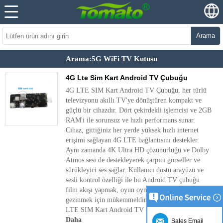
Arama
Arama:5G WiFi TV Kutusu
4G Lte Sim Kart Android TV Çubuğu
4G LTE SIM Kart Android TV Çubuğu, her türlü
televizyonu akıllı TV'ye dönüştüren kompakt ve
güçlü bir cihazdır. Dört çekirdekli işlemcisi ve 2GB
RAM'i ile sorunsuz ve hızlı performans sunar.
Cihaz, gittiğiniz her yerde yüksek hızlı internet
erişimi sağlayan 4G LTE bağlantısını destekler.
Aynı zamanda 4K Ultra HD çözünürlüğü ve Dolby
Atmos sesi de destekleyerek çarpıcı görseller ve
sürükleyici ses sağlar. Kullanıcı dostu arayüzü ve
sesli kontrol özelliği ile bu Android TV çubuğu
film akışı yapmak, oyun oynamak ve internette
gezinmek için mükemmeldir. TV deneyiminizi 4G
LTE SIM Kart Android TV Stick ile yükseltin.
Daha
Sales Email