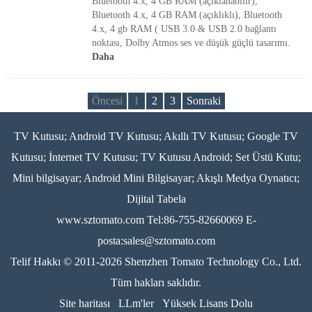
Bluetooth 4.x, 4 GB RAM (açıklanabilir),
Bluetooth 4.x, 4 GB RAM (açıklıklı), Bluetooth
4.x, 4 gb RAM ( USB 3.0 & USB 2.0 bağlantı
noktası, Dolby Atmos ses ve düşük güçlü tasarımı.
Daha
Öncesi
1
2
3
Sonraki
TV Kutusu; Android TV Kutusu; Akıllı TV Kutusu; Google TV
Kutusu; İnternet TV Kutusu; TV Kutusu Android; Set Üstü Kutu;
Mini bilgisayar; Android Mini Bilgisayar; Akışlı Medya Oynatıcı;
Dijital Tabela
www.sztomato.com
Tel:86-755-82660069 E-
posta:
sales@sztomato.com
Telif Hakkı © 2011-2026 Shenzhen Tomato Technology Co., Ltd.
Tüm hakları saklıdır.
Site haritası
LLm'ler
Yüksek Lisans Dolu