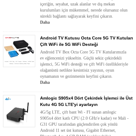
içeriğin, seyahat, uzak alanlar ve dış mekan
kurulumları için mükemmel, nerede olursanız olun
sürekli bağlantı sağlayarak keyfini çıkarın.
Daha
Android TV Kutusu Octa Core 5G TV Kutuları
Çift WiFi ile 5G WiFi Desteği
Android TV Box Octa Core 5G TV Kutularımızla
ev eğlencenizi yükseltin. Güçlü sekiz çekirdekli
işlemci, 5G WiFi desteği ve çift WiFi özellikleriyle
olağanüstü netlikte kesintisiz yayının, oyun
oynamanın ve gezinmenin keyfini çıkarın.
Daha
Amlogic S905x4 Dört Çekirdek İşlemci ile Üst
Kutu 4G 5G LTE'yi ayarlayın
4G/5g LTE, çift bant Wi - FI sunan amlogic
S905x4 dört katlı CPU (2.0 GHz'e kadar) ve Mali -
G31 GPU tarafından güçlendirilen çok yönlü
Android 11 set üst kutusu, Gigabit Ethernet,