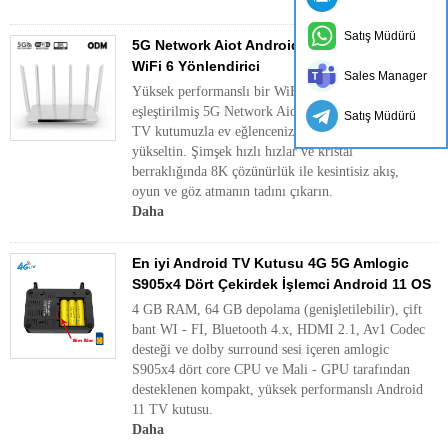
Satış Müdürü
5G Network Aiot Android 8K UHD TV Kutusu
WiFi 6 Yönlendirici
Sales Manager
Yüksek performanslı bir WiFi 6 yönlendirici ile
eşleştirilmiş 5G Network Aiot Android 8K UHD
Satış Müdürü
TV kutumuzla ev eğlencenizi ve bağlantınızı
yükseltin. Şimşek hızlı hızlar ve kristal
berraklığında 8K çözünürlük ile kesintisiz akış,
oyun ve göz atmanın tadını çıkarın.
Daha
En iyi Android TV Kutusu 4G 5G Amlogic
S905x4 Dört Çekirdek İşlemci Android 11 OS
4 GB RAM, 64 GB depolama (genişletilebilir), çift
bant WI - FI, Bluetooth 4.x, HDMI 2.1, Av1 Codec
desteği ve dolby surround sesi içeren amlogic
S905x4 dört core CPU ve Mali - GPU tarafından
desteklenen kompakt, yüksek performanslı Android
11 TV kutusu.
Daha