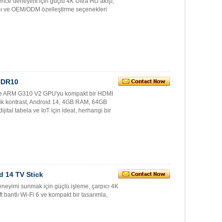
ence deneyimi için güçlü 4K Ultra HD akışı,
rımı ve OEM/ODM özelleştirme seçenekleri
.
HDR10
 ve ARM G310 V2 GPU'yu kompakt bir HDMI
mik kontrast, Android 14, 4GB RAM, 64GB
ijital tabela ve IoT için ideal, herhangi bir
d 14 TV Stick
eyimi sunmak için güçlü işleme, çarpıcı 4K
ift bantlı Wi-Fi 6 ve kompakt bir tasarımla,