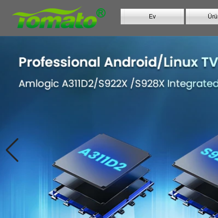
Ev
Ürü