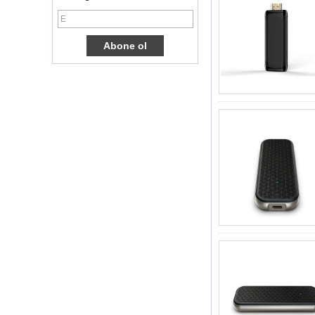
Amlogic S905X TV
Kutusu Dört
Çekirdek Ott TV
Kutusu VP9 H.265
Akıllı TV Kutusu X96
3G/4G SIM Kart
Yuvası, Tam HD
Medya Oyuncu
Tedarikçisi ile
Android TV Kutusu
Android 6.0
Marshmallow
Amlogic S905X TV
Kutusu Dört
Çekirdek TV Kutusu
Ott Akıllı TV Kutusu
X96
Android 10
Allwinner Quad
Core H313 Çok
Çekirdekli G31 GPU
X96Q TV Kutusu
Akıllı TV Kutusu Ott
Android 4.4 Kikat
TV Kutusu MXQ