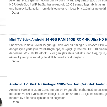
Allwinner H313 işlemci ile Android TV Stick 4K HD akış cihazı, güçlü bir eğl
HDR desteği, çift WiFi bağlantısı ve Android 10 OS sunar. Taşınabilir tasa
onu hem ev kullanıcıları hem de işletmeler için ideal bir çözüm haline getirir
Daha
Mini TV Stick Android 14 4GB RAM 64GB ROM 4K Ultra HD 
Shenzhen Tomato S Mini TV çubuğu, dört katlı bir Amlogic S905x5m CPU
dongle içine yerleştirir. Yerel 4K@60fps, AI - güçlü yükselme, HDR10 dina
depolama, Wi - FI6, Bluetooth5.x ve genişletilebilir bellek sunar. Akış, oyun, d
ekranı fiş ve oyun sadeliği ile akıllı bir merkeze dönüştürür.
Daha
Android TV Stick 4K Amlogic S905x5m Dört Çekirdek Androi
Amlogic S905x5m Quad Core Android 14 TV çubuğu, olağanüstü bir akış den
görselleri ve akıllı yükselmeyi birleştirir. En son Android 14 işletim sistemi, ç
modern ev eğlencesi için ideal bir seçimdir.
Daha