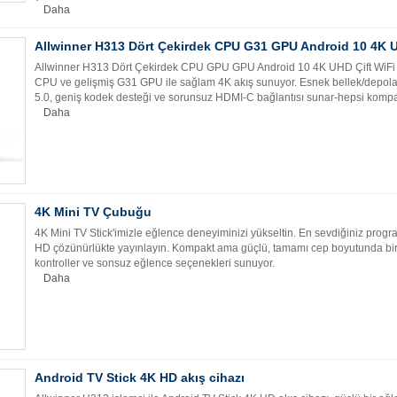
Daha
Allwinner H313 Dört Çekirdek CPU G31 GPU Android 10 4K 
Allwinner H313 Dört Çekirdek CPU GPU GPU Android 10 4K UHD Çift WiFi An
CPU ve gelişmiş G31 GPU ile sağlam 4K akış sunuyor. Esnek bellek/depolama
5.0, geniş kodek desteği ve sorunsuz HDMI-C bağlantısı sunar-hepsi kompak
Daha
4K Mini TV Çubuğu
4K Mini TV Stick'imizle eğlence deneyiminizi yükseltin. En sevdiğiniz programl
HD çözünürlükte yayınlayın. Kompakt ama güçlü, tamamı cep boyutunda bir 
kontroller ve sonsuz eğlence seçenekleri sunuyor.
Daha
Android TV Stick 4K HD akış cihazı