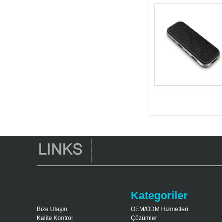
Mali-450 TO 750
MHz Android 5.1
Lollipop Dörtlü
Çekirdek Medya
Oyuncusu G9C
Amlogic S905 TV
Kutusu ARM
CORTEX-A53 CPU
2,0 GHz Android 5.1
Lollipop 1G/8G
4K2K Android TV
Kutusu Medya
Oyuncusu S9
En Yeni Amlogic
S905X TV Kutusu
Android 6.0 OS
Amlogic S905X TV
Kutusu Dört
Çekirdek Ott TV
Kutusu VP9 H.265
Akıllı TV Kutusu X96
3G/4G SIM Kart
Kategoriler
Yuvası, Tam HD
Medya Oyuncu
Bize Ulaşın
OEM/ODM Hizmetleri
Tedarikçisi ile
Kalite Kontrol
Çözümler