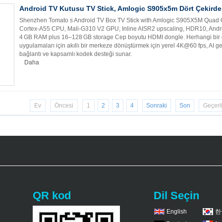
Android TV Kutusu TV Stick, Amlogic S905x5m Dört Çekirde
Shenzhen Tomato s Android TV Box TV Stick with Amlogic S905X5M Quad 
Cortex‑A55 CPU, Mali‑G310 V2 GPU, Inline AISR2 upscaling, HDR10, Android 
4 GB RAM plus 16–128 GB storage Cep boyutu HDMI dongle. Herhangi bir ekra
uygulamaları için akıllı bir merkeze dönüştürmek için yerel 4K@60 fps, AI gel
bağlantı ve kapsamlı kodek desteği sunar.
Daha
Ev
Öncesi
1
2
3
4
Sonraki
Son
Geçerl
QR kod
Dil Seçin
English
한