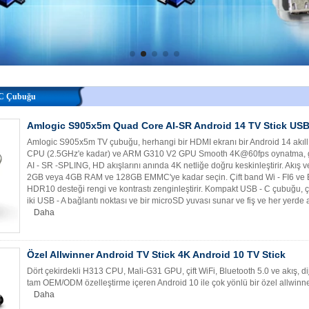
 PC Çubuğu
Amlogic S905x5m Quad Core AI-SR Android 14 TV Stick USB
Amlogic S905x5m TV çubuğu, herhangi bir HDMI ekranı bir Android 14 akıllı 
CPU (2.5GHz'e kadar) ve ARM G310 V2 GPU Smooth 4K@60fps oynatma, gün
AI - SR -SPLING, HD akışlarını anında 4K netliğe doğru keskinleştirir. Akış 
2GB veya 4GB RAM ve 128GB EMMC'ye kadar seçin. Çift band Wi - FI6 ve Blu
HDR10 desteği rengi ve kontrastı zenginleştirir. Kompakt USB - C çubuğu, ç
iki USB - A bağlantı noktası ve bir microSD yuvası sunar ve fiş ve her yerde 
Daha
Özel Allwinner Android TV Stick 4K Android 10 TV Stick
Dört çekirdekli H313 CPU, Mali-G31 GPU, çift WiFi, Bluetooth 5.0 ve akış, di
tam OEM/ODM özelleştirme içeren Android 10 ile çok yönlü bir özel allwin
Daha