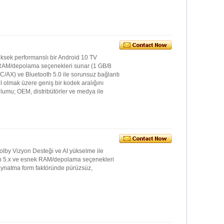
ksek performanslı bir Android 10 TV
 RAM/depolama seçenekleri sunar (1 GB/8
/AC/AX) ve Bluetooth 5.0 ile sorunsuz bağlantı
 olmak üzere geniş bir kodek aralığını
lumu; OEM, distribütörler ve medya ile
by Vizyon Desteği ve AI yükselme ile
ooth 5.x ve esnek RAM/depolama seçenekleri
ve oynatma form faktöründe pürüzsüz,