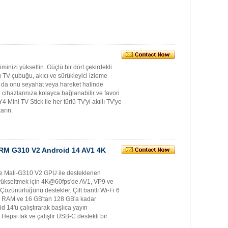
nizi yükseltin. Güçlü bir dört çekirdekli
 TV çubuğu, akıcı ve sürükleyici izleme
bu da onu seyahat veya hareket halinde
 cihazlarınıza kolayca bağlanabilir ve favori
4 Mini TV Stick ile her türlü TV'yi akıllı TV'ye
arın.
RM G310 V2 Android 14 AV1 4K
e Mali-G310 V2 GPU ile desteklenen
i yükseltmek için 4K@60fps'de AV1, VP9 ve
zünürlüğünü destekler. Çift bantlı Wi-Fi 6
4 GB RAM ve 16 GB'tan 128 GB'a kadar
d 14'ü çalıştırarak başlıca yayın
Hepsi tak ve çalıştır USB-C destekli bir