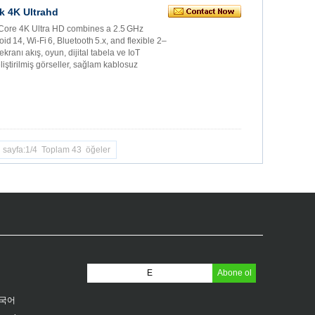
k 4K Ultrahd
Core 4K Ultra HD combines a 2.5 GHz
14, Wi‑Fi 6, Bluetooth 5.x, and flexible 2–
nı akış, oyun, dijital tabela ve IoT
iştirilmiş görseller, sağlam kablosuz
i sayfa:1/4 Toplam 43 öğeler
국어