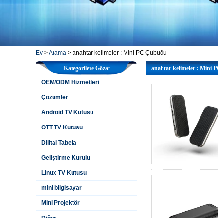
Ev
>
Arama
> anahtar kelimeler : Mini PC Çubuğu
Kategorilere Gözat
anahtar kelimeler : Mini
OEM/ODM Hizmetleri
Çözümler
Android TV Kutusu
OTT TV Kutusu
Dijital Tabela
Geliştirme Kurulu
Linux TV Kutusu
mini bilgisayar
Mini Projektör
Diğer