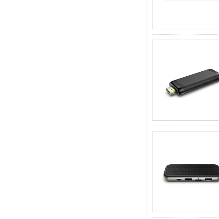
2'si 1 arada
Çekirdek Akış
Medya Oyuncu ve
Oyun Android TV
Kutusu Android 6.0
Marshmallow 2G
DDR3 16G EMMC
Çift Bant AC WiFi
Destek Kodi
YouTube Netflix
Facebook ve daha
birçok-OneNuts Nut
1 Mavi
Android TV Kutusu
Gigabit Ethernet
Android Akıllı TV
Kutusu
Amlogic S905X Dört
Çekirdek Geliştirme
Kurulu Açık Kaynak
DIY TV Kutusu
Amlogic S905
Android TV Kutusu
4K2K Ultra Tam HD