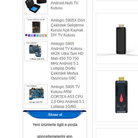
Kutusu
Amlogic S905X Dört
Çekirdek Geliştirme
Kurulu Açık Kaynak
DIY TV Kutusu
Amlogic S905
Android TV Kutusu
4K2K Ultra Tam HD
Mali-450 TO 750
MHz Android 5.1
Lollipop Dörtlü
Çekirdek Medya
Oyuncusu G9C
Amlogic S905 TV
Kutusu ARM
CORTEX-A53 CPU
2,0 GHz Android 5.1
Lollipop 1G/8G
4K2K Android TV
Kutusu Medya
Abone ol
Oyuncusu S9
En Yeni Amlogic
Yeni ürünlerle ilgili e-posta
S905X TV Kutusu
Android 6.0 OS
güncellemelerini alın