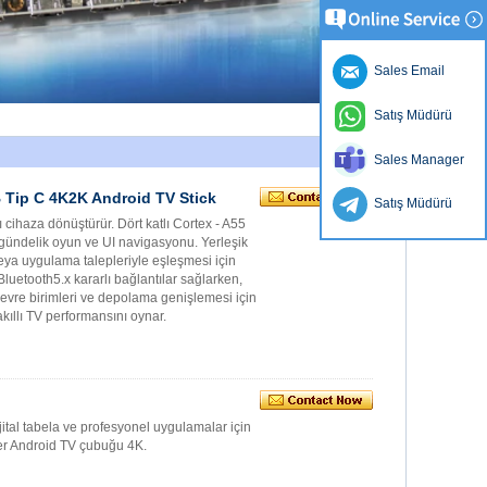
Sales Email
Satış Müdürü
Sales Manager
 Tip C 4K2K Android TV Stick
Satış Müdürü
cihaza dönüştürür. Dört katlı Cortex - A55
delik oyun ve UI navigasyonu. Yerleşik
veya uygulama talepleriyle eşleşmesi için
etooth5.x kararlı bağlantılar sağlarken,
evre birimleri ve depolama genişlemesi için
akıllı TV performansını oynar.
jital tabela ve profesyonel uygulamalar için
ner Android TV çubuğu 4K.