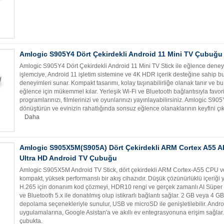
Amlogic S905Y4 Dört Çekirdekli Android 11 Mini TV Çubuğu
Amlogic S905Y4 Dört Çekirdekli Android 11 Mini TV Stick ile eğlence deneyimi
işlemciye, Android 11 işletim sistemine ve 4K HDR içerik desteğine sahip bu
deneyimleri sunar. Kompakt tasarımı, kolay taşınabilirliğe olanak tanır ve 
eğlence için mükemmel kılar. Yerleşik Wi-Fi ve Bluetooth bağlantısıyla favori
programlarınızı, filmlerinizi ve oyunlarınızı yayınlayabilirsiniz. Amlogic S905Y
dönüştürün ve evinizin rahatlığında sonsuz eğlence olanaklarının keyfini çık
Daha
Amlogic S905X5M(S905A) Dört Çekirdekli ARM Cortex A55 A
Ultra HD Android TV Çubuğu
Amlogic S905X5M Android TV Stick, dört çekirdekli ARM Cortex-A55 CPU v
kompakt, yüksek performanslı bir akış cihazıdır. Düşük çözünürlüklü içeriğ
H.265 için donanım kod çözmeyi, HDR10 rengi ve gerçek zamanlı AI Süper Çö
ve Bluetooth 5.x ile donatılmış olup istikrarlı bağlantı sağlar. 2 GB veya 
depolama seçenekleriyle sunulur, USB ve microSD ile genişletilebilir. Androi
uygulamalarına, Google Asistan'a ve akıllı ev entegrasyonuna erişim sağlar. 
çubukta.