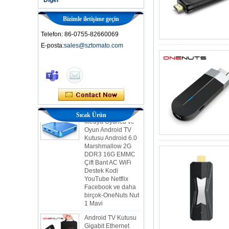
Bizimle iletişime geçin
Telefon: 86-0755-82660069
E-posta:
sales@sztomato.com
Akıllı TV Kutusu Ott
Android 4.4 Kikat
TV Kutusu MXQ
2'si 1 arada
Çekirdek Akış
Medya Oyuncu ve
Sıcak Ürün
Oyun Android TV
Kutusu Android 6.0
Marshmallow 2G
DDR3 16G EMMC
Çift Bant AC WiFi
Destek Kodi
YouTube Netflix
Facebook ve daha
birçok-OneNuts Nut
1 Mavi
Android TV Kutusu
Gigabit Ethernet
Android Akıllı TV