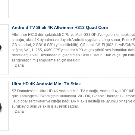
Android TV Stick 4K Allwinner H313 Quad Core
Allwinner H313 dört çekirdekli CPU ve Mali-G31 GPU'yu içeren kompakt, yü
çubuğu, akıcı 4K oynatma ve duyarlı Android uygulama akışı sunar; Esnek
GB standart, 2 GB/16 GB'a yükseltilebilir); Çift bantlı Wi-Fi (802.11 A/B/G/N
sağlar; AV1, H.265, 4K60 FPS'ye kadar VP9 ve çok yönlü ses formatları dahil
destekler; USB-C üzerinden güçlendirilen Easy HDMI 2.1 tak ve çalıştır kuru
zenginleştirilmiş uygulamalar için idealdir.
Daha
Ultra HD 4K Android Mini TV Stick
SZ Domates'ten Ultra HD 4K Android Mini TV çubuğu, Android14, HDR10/Dol
güçlü amlogics905x5m çipini kullanıyor. Wi - FI6, Gigabit Ethernet, Bluet
ile, global sertifikalar ve isteğe bağlı DRM akış desteği ile uyumlu bir fiş 
sürükleyici akış ve akıllı işlevsellik sağlar.
Daha