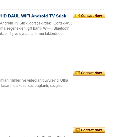
UHD DAUL WIFI Android TV Stick
droid TV Stick, dört çekirdekli Cortex-A53
 seçenekleri, çift bantlı Wi-Fi, Bluetooth
t bir fiş ve oynatma formu faktöründe.
arı, filmleri ve videoları büyüleyici Ultra
tasarımda kusursuz bağlantı, sezgisel