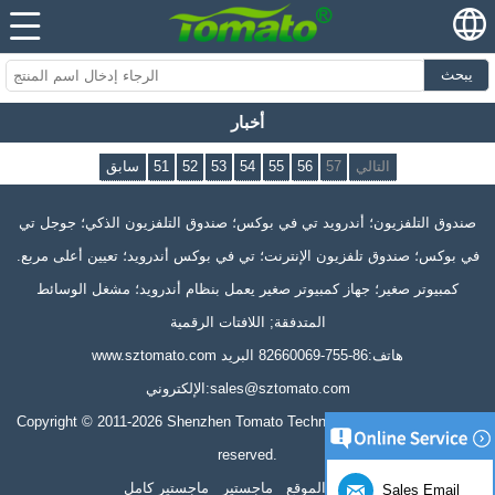
يبحث
أخبار
التالي
57
56
55
54
53
52
51
سابق
صندوق التلفزيون؛ أندرويد تي في بوكس؛ صندوق التلفزيون الذكي؛ جوجل تي
في بوكس؛ صندوق تلفزيون الإنترنت؛ تي في بوكس ​​أندرويد؛ تعيين أعلى مربع.
كمبيوتر صغير؛ جهاز كمبيوتر صغير يعمل بنظام أندرويد؛ مشغل الوسائط
المتدفقة; اللافتات الرقمية
هاتف:86-755-82660069 البريد
www.sztomato.com
sales@sztomato.com
الإلكتروني:
Copyright © 2011-2026 Shenzhen Tomato Technology Co., Ltd. All rights
reserved.
خريطة الموقع
ماجستير
ماجستير كامل
Sales Email