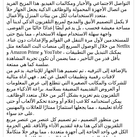
التواصل الاجتماعي والأخبار ومكالمات الفيديو. هذا المزيج الفريد
من اتصال الأجهزة المحمولة والوظائف الذكية يجعل الجهاز حلاً
متعدد الاستخدامات لكل من بيئات المنزل والأعمال.
لا يكمل التصميم الأنيق والمدمج لمربع التلفزيون الذكي لدينا أي
مساحة معيشة فحسب ، بل يدعم أيضًا إعدادًا خاليًا من الفوضى.
واجهة سهلة الاستخدام سهلة الاستخدام ، مما يتيح حتى
للمستخدمين لأول مرة التنقل في القوائم والإعدادات دون عناء.
من خلال الوصول السريع إلى منصات البث الشائعة مثل Netflix
و Amazon Prime و YouTube ، يمكنك التبديل بين التطبيقات
بأقل قدر من التأخير ، مما يضمن أن تكون تجربة المشاهدة
سلسة كما هي ممتعة.
بالإضافة إلى الترفيه ، تم تصميم هذا الجهاز للإنتاجية. بدعم من
لافتات رقمية وتطبيقات العمل عن بُعد ، فهي أداة مثالية
للشركات والمكاتب الصغيرة التي تتطلع إلى عرض المعلومات
أو العروض التقديمية المضيفة بسلاسة. براعة الأذكياء
مربع
التلفزيون
يتم تعزيزه بشكل أكبر من خلال متعدد الوظائف.
يمكن استخدامه كلاعب إعلام أو وحدة تحكم الألعاب أو حتى
كأداة تعليمية ، مما يجعلها استثمارًا ممتازًا للعائلات والمهنيين
على حد سواء.
من منظور التصميم ، تم تصميم كل عنصر من عنصر مربع
التلفزيون الذكي هذا بدقة لتقديم الأداء والأناقة. تلغي الحزمة
الكل في واحد الحاجة إلى أجهزة متعددة ، مما يوفر حلًا متكاملًا