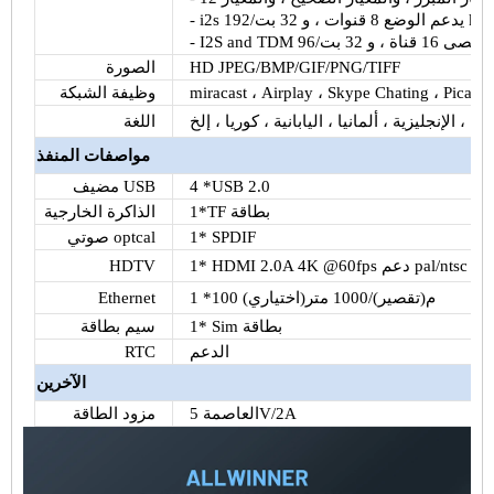
kbi
يدعم الوضع 8 قنوات ، و 32 بت/192
i2s
-
-
I2S
and
TDM
HD JPEG/BMP/GIF/PNG/TIFF
الصورة
، Airplay ، Skype Chating ، Picasa 
miracast
وظيفة الشبكة
اللغة
مواصفات المنفذ
4 *USB 2.0
مضيف USB
بطاقة
TF
1*
الذاكرة الخارجية
SPDIF
1*
optcal
صوتي
دعم pal/ntsc
60fps
@
4K
2.0A
HDMI
1*
HDTV
100 م
(تقصير)/
1000 متر
(اختياري)
1 *
Ethernet
بطاقة
Sim
1*
سيم
بطاقة
الدعم
RTC
الآخرين
2A
/
5V
العاصمة
مزود الطاقة