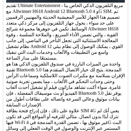
تقديم Ultimate Entertainment - مربع التلفزيون الذكي الخاص بنا
مع Allwinner H618 Android 12 Bluetooth 5.0 و 4G SIM. تم
تصميم هذا الجهاز للأسر المعيشية الحديثة والمهنيين الرقميين
على حد سواء ، يحول جهاز التلفزيون إلى مركز ذكي متعدد
الوسائط. تكمن في جوهرها مجموعة شرائح Allwinner H618
القوية ، والتي تضمن الأداء السريع ، والملاحة السلسة ، وقوة
المعالجة الاستثنائية التي تجعل التأخر في الماضي. إلى جانب
نظام تشغيل Android 12 القوي ، يمكنك الوصول إلى نظام بيئي
واسع من التطبيقات والألعاب وخدمات البث التي تبقيك
مستمتعًا على مدار الساعة.
واحدة من الميزات البارزة في صندوق التلفزيون الذكي هذا هو
تقنية Bluetooth 5.0 المدمجة. يتيح لك خيار الاتصال المتقدم هذا
الإقران بسلاسة مع مكبرات الصوت اللاسلكية وسماعات الرأس
وحتى وحدات التحكم في الألعاب ، مما يضمن تجربة صوتية
غامرة. سواء أكنت تشاهد ماراثون فيلم أو تشغيل أحدث ألعاب
الفيديو أو بث موسيقاك المفضلة ، فإن Bluetooth 5.0 يوفر نقل
بيانات موثوق وعالي السرعة واتصاله على نطاقات أطول من
الإصدارات السابقة.
علاوة على ذلك ، فإن إدراج فتحة بطاقة SIM 4G يعني أنك لم
تترك أبدًا بدون اتصال. مثالي للترفيه أو المواقع التي قد تكون
فيها Wi-Fi غير موثوق بها ، تضمن القدرة المدمجة في 4G البث
المستمر عبر الإنترنت والوصول في الوقت الفعلي إلى وسائل