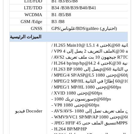
LTE/FDD
B1
/
B3
/
B5
/
B8
LTE/TDD
B34
/
B38
/
B39
/
B40
/
B41
WCDMA
B1
/
B5
/
B8
GSM
/Edge
B3
/
B8
/galileo (اختياري)
BDS
/
غلوناس
GPS/
GNSS
الميزات الرئيسية
في الثانية
حتى
L5.1
@
Main10
H.265
/
لثانية
ملف التعريف 2 يصل إلى
VP9
/
ملف تعريف
جيجهون
10 بت
AVS2
/
ي الثانية
bp/mp/hp@l4.2 حتى
H.264
/
1 إطارًا في الثانية
BP يصل إلى
H.263
/
1080p@60fps
حتى
ASP@L5
/ MPEG/4 SP/
1080@60 إطارًا في الثانية
1080p@60fps
/ MPEG/1 MP/HL حتى
1080p@60fps
حتى
XVID
/
1080p@60fps
- سورنسون تريك
1080p@60fps
حتى
VP8
-
هون
ملف تعريف تصل إلى
-
AVS
/
AVS
-
Docoder
فيديو
1080p@60fp
SP/MP/AP حتى
VC1
/
WMV9
-
45MPPS
تنسيق الملف حتى
HFIF
- JPEG
-
H.264
BP/MP/HP