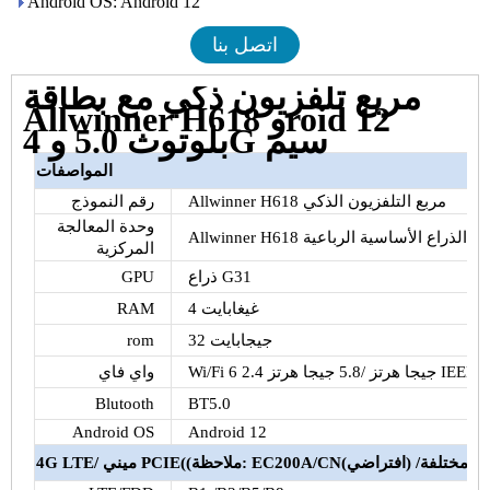
Android OS: Android 12
اتصل بنا
مربع تلفزيون ذكي مع بطاقة
Allwinner H618 وroid 12
بلوتوث 5.0 و 4G سيم
المواصفات
H618 مربع التلفزيون الذكي
Allwinner
رقم النموذج
وحدة المعالجة
Allwinner
H618
المركزية
G31
ذراع
GPU
4 غيغابايت
RAM
32 جيجابايت
rom
IEEE80
2.4 جيجا هرتز
/
5.8 جيجا هرتز
Wi/Fi 6
واي فاي
Blutooth
BT5.0
Android OS
Android 12
ملاحظة: EC200A/CN
((
PCIE
/ ميني
LTE
4G