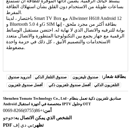
يبسط حياتك الرقمية. يضمن أدائها الموفرة للطاقة أن تستمتع
بساعات طويلة من الاستخدام دون القلق بشأن استهلاك الطاقة
المفرط.
مع Allwinner H618 Android 12
Smart TV Box
باختصار ، لدينا
و Bluetooth 5.0 و 4G SIM بطاقة أكثر من مجرد ملحق - إنها
بوابة للترفيه والاتصال الذي لا نهاية له. احتضن مستقبل الوسائط
الرقمية مع جهاز يجمع بين التكنولوجيا المتطورة والاتصال متعدد
الاستخدامات والتصميم الأنيق ، كل ذلك في حزمة واحدة
مضغوطة.
بطاقة شعار:
صندوق تليفزيون
صندوق التلفاز الذكي
أندرويد صندوق
التلفزيون الذكي
أفضل صندوق تلفزيون ذكي
أفضل صندوق تلفزيون
Shenzhen Tomato Technology Co., Ltd - صناديق تلفزيون ذكية تعمل بنظام
Android متخصصة في أجهزة استقبال IPTV وحلول OTT
أمن:
+86(0755)8266-0069
الشخص الذي يمكن الاتصال به:
جوجو
PDF تظهر:
بي دي إف