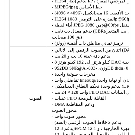
م فقط الإطار المرجعي المفرد
H.264
-
/jpeg خط الأساس
MJPEG
-
الحد الأقصى 16 ميجابكسل (4096 × 4096)
-
1080p@60fps
القدرة على الترميز:
H.264
-
مستقل
1080p@60fps
أداء لقطة JPEG من
-
CBR
يدعم معدل بت ثابت (
-
/s
ق
100 ميجابت
ترميز ثماني مناطق ذات أهمية (
رولز
)
-
DAC
اثنان من الصوت الرقمي إلى الأنالي (
-
يدعم دقة عينة 16 بت و 20 بت
-
العينة
DAC
8 كيلو هرتز إلى 192 كيلو هرتز
-
thdn
803DB
-وزن، -
SNR@A.
952DB
-
مخرجات صوتية واحدة
-
Line
/ن أو نهاية واحدة
lineoutp
تفاضلي واحد
-
-
نقل البيانات
DAC
واحد 128 × 24 بت FIFO
-
عتبات FIFO القابلة للبرمجة
-
الصوت
DMA ودعم المقاطعة
-
محور الصوت:
محور صوت واحد
-
يدعم 2 خلاط الصوت الرقمي (السد)
-
أجهزة الخارجية ، و 1
PCM
/
12S
يدعم 3
-
يسار المبرر ، والمعيار الصحيح ، والمعيار
-