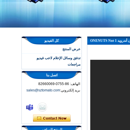
ONENUTS Nut 1
كل الفيديو
عرض المنتج
تدفق وسائل الإعلام لاعب فيديو
مراجعات
اتصل بنا
الهاتف: 86-0755-82660069
بريد إلكتروني:
sales@sztomato.com
مربع التلفزيون الذكي
OTT Android 4.4
Kikat TV Box MXQ
2-in-1 Octa Core
Streaming Media
المنتج الساخن