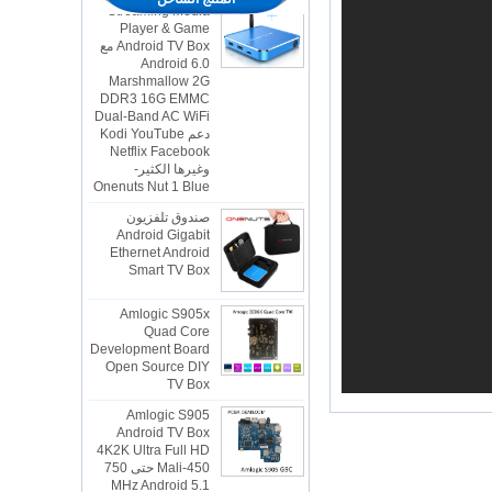
Player & Game
Android TV Box مع
Android 6.0
Marshmallow 2G
DDR3 16G EMMC
Dual-Band AC WiFi
دعم Kodi YouTube
Netflix Facebook
وغيرها الكثير-
Onenuts Nut 1 Blue
صندوق تلفزيون
Android Gigabit
Ethernet Android
Smart TV Box
Amlogic S905x
Quad Core
Development Board
Open Source DIY
TV Box
Amlogic S905
Android TV Box
4K2K Ultra Full HD
Mali-450 حتى 750
MHz Android 5.1
Lollipop Quad Core