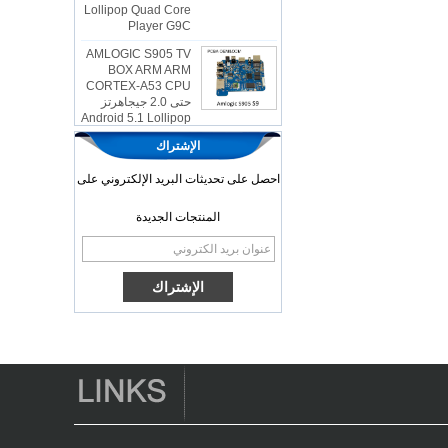
Player G9C
AMLOGIC S905 TV
BOX ARM ARM
CORTEX-A53 CPU
حتى 2.0 جيجاهرتز
Android 5.1 Lollipop
1G/8G 4K2K
Android TV Box
الإشتراك
Player S9
احصل على تحديثات البريد الإلكتروني على
أحدث Amlogic
S905x TV Box
Android 6.0 OS
المنتجات الجديدة
Amlogic S905x TV
Box Quad Ott TV
Box VP9 H.265
Smart TV Box X96
صندوق تلفزيون
Android مع فتحة
بطاقة SIM 3G/4G ،
مورد مشغل الوسائط
الكامل HD
Android 6.0
Marshmallow
Amlogic S905x TV
Box Box Quad Core