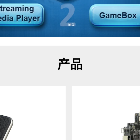
四核 S905X4
四核S905X3
OTT电视盒
数字标牌
开发板
Linux电视盒
迷你电脑
迷你投影仪
产品
八核RK3588
四核RK3566
四核RK3528
安卓电视操作系统
Qcta核心H728
4G-LTE机顶盒
四核H618
四核 H616
四核 H313
四核H603