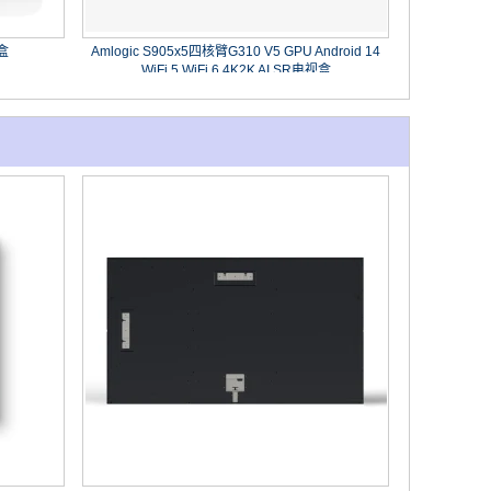
盒
Amlogic S905x5四核臂G310 V5 GPU Android 14
WiFi 5 WiFi 6 4K2K AI SR电视盒