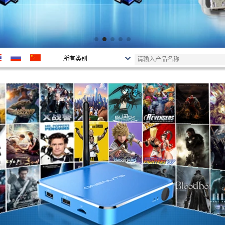
所有类别
OEM/ODM服务
解决方案
安卓电视盒
八核A311Y3
四核S928X-J
四核A311D2
四核A311D
四核 S922X
八核S912
Quad Core S905Y5
Quad Core S905x5m
Quad Core S905x5