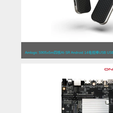
Amlogic S905x5m四核AI-SR Android 14电视棒USB USB ty