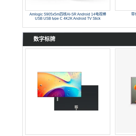
Amlogic S905x5m四核AI-SR Android 14电视棒
带有
USB USB type C 4K2K Android TV Stick
数字标牌