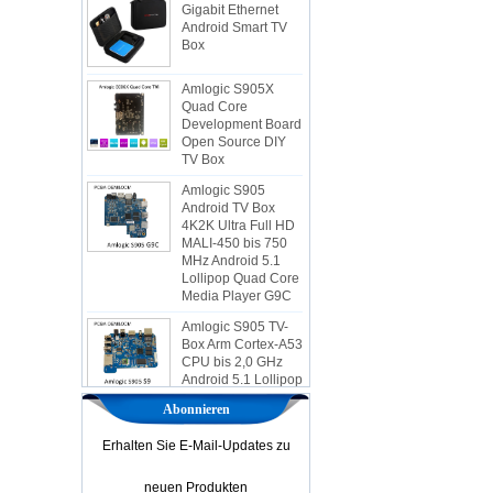
Android Smart TV
Box
Amlogic S905X
Quad Core
Development Board
Open Source DIY
TV Box
Amlogic S905
Android TV Box
4K2K Ultra Full HD
MALI-450 bis 750
MHz Android 5.1
Lollipop Quad Core
Media Player G9C
Amlogic S905 TV-
Box Arm Cortex-A53
CPU bis 2,0 GHz
Android 5.1 Lollipop
1G/8G 4K2K
Android TV-Box
Abonnieren
Media Player S9
Erhalten Sie E-Mail-Updates zu
Der neueste
Amlogic S905X TV -
Box Android 6.0 OS
neuen Produkten