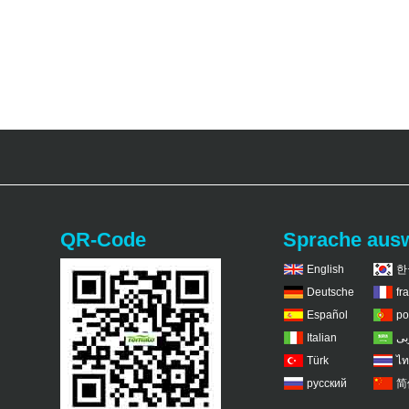
QR-Code
Sprache aus
English
한
Deutsche
fr
Español
po
Italian
بى
Türk
ไท
русский
简