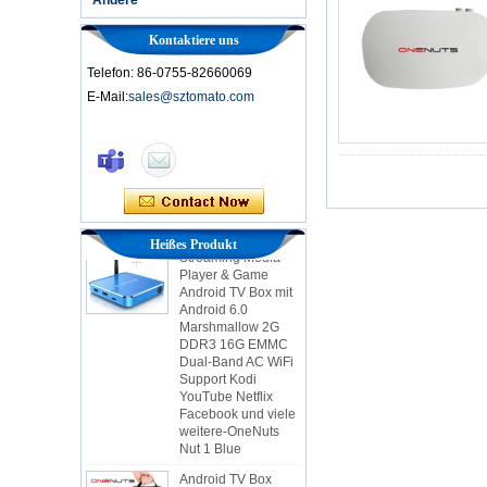
Kontaktiere uns
Telefon: 86-0755-82660069
E-Mail:
sales@sztomato.com
Smart TV Box Ott
Android 4.4 Kikat
TV Box MXQ
2-in-1 Octa Core
Streaming Media
Heißes Produkt
Player & Game
Android TV Box mit
Android 6.0
Marshmallow 2G
DDR3 16G EMMC
Dual-Band AC WiFi
Support Kodi
YouTube Netflix
Facebook und viele
weitere-OneNuts
Nut 1 Blue
Android TV Box
Gigabit Ethernet