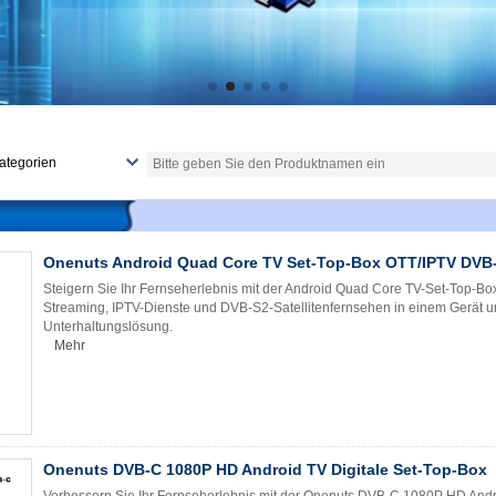
ategorien
EM/ODM-Dienste
ösungen
ndroid-TV-Box
Onenuts Android Quad Core TV Set-Top-Box OTT/IPTV DVB
TT TV Box
Steigern Sie Ihr Fernseherlebnis mit der Android Quad Core TV-Set-Top-B
igitale Beschilderung
Streaming, IPTV-Dienste und DVB-S2-Satellitenfernsehen in einem Gerät u
Unterhaltungslösung.
ntwicklungsboard
Mehr
inux-TV-Box
ini-PC
ini-Projektor
ndere
Onenuts DVB-C 1080P HD Android TV Digitale Set-Top-Box
Verbessern Sie Ihr Fernseherlebnis mit der Onenuts DVB-C 1080P HD Andro