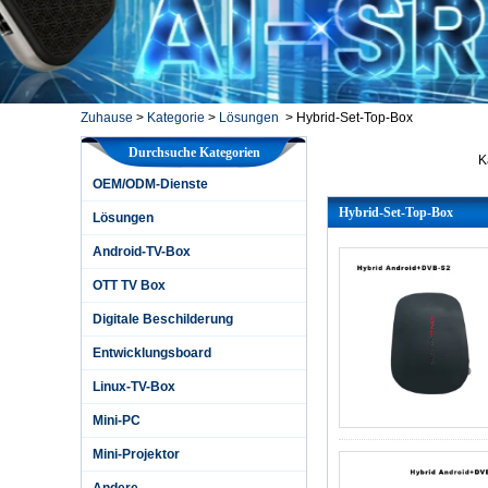
Zuhause
>
Kategorie
>
Lösungen
>
Hybrid-Set-Top-Box
Durchsuche Kategorien
K
OEM/ODM-Dienste
O
Hybrid-Set-Top-Box
L
Lösungen
A
Android-TV-Box
O
OTT TV Box
D
Digitale Beschilderung
E
Entwicklungsboard
L
M
Linux-TV-Box
M
Mini-PC
A
Mini-Projektor
Andere