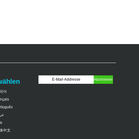
wählen
국어
ançais
rtuguês
عر
ย
体中文