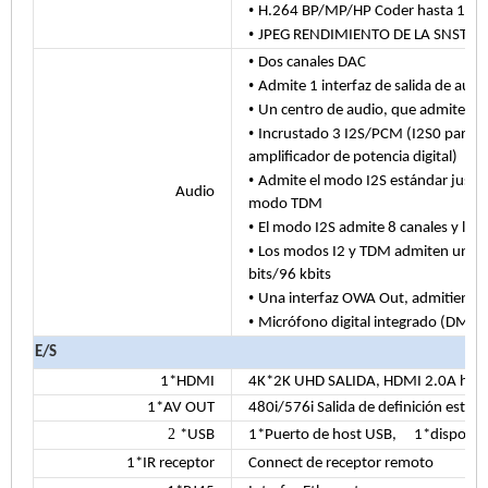
•
H.264 BP/MP/HP Coder hasta 10
•
JPEG RENDIMIENTO DE LA SNSTA
•
Dos canales DAC
•
Admite 1 interfaz de salida de a
•
Un centro de audio, que admite la 
•
Incrustado 3 I2S/PCM (I2S0 para có
amplificador de potencia digital)
•
Admite el modo I2S estándar justifi
Audio
modo TDM
•
El modo I2S admite 8 canales y la 
•
Los modos I2 y TDM admiten un má
bits/96 kbits
•
Una interfaz OWA Out, admitiendo e
•
Micrófono digital integrado (DMIC
E/S
1*HDMI
4K*2K UHD SALIDA, HDMI 2.0A has
1*AV OUT
480i/576i Salida de definición están
2
*USB
1*Puerto de host USB,
1*disposit
1*IR receptor
Connect de receptor remoto