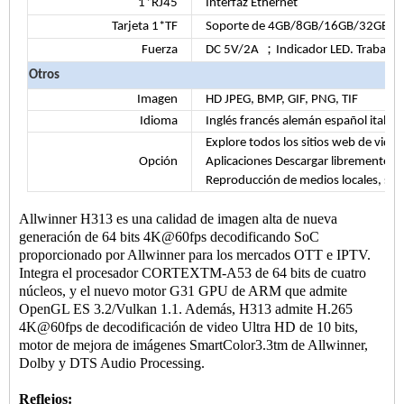
1*RJ45
Interfaz Ethernet
Tarjeta 1*TF
Soporte de 4GB/8GB/16GB/32GB/6
；
Fuerza
DC 5V/2A
Indicador LED. Trabajo: 
Otros
Imagen
HD JPEG, BMP, GIF, PNG, TIF
Idioma
Inglés francés alemán español italian
Explore todos los sitios web de video,
Opción
Aplicaciones Descargar libremente 
Reproducción de medios locales, sop
Allwinner H313 es una calidad de imagen alta de nueva
generación de 64 bits 4K@60fps decodificando SoC
proporcionado por Allwinner para los mercados OTT e IPTV.
Integra el procesador CORTEXTM-A53 de 64 bits de cuatro
núcleos, y el nuevo motor G31 GPU de ARM que admite
OpenGL ES 3.2/Vulkan 1.1. Además, H313 admite H.265
4K@60fps de decodificación de video Ultra HD de 10 bits,
motor de mejora de imágenes SmartColor3.3tm de Allwinner,
Dolby y DTS Audio Processing.
Reflejos: