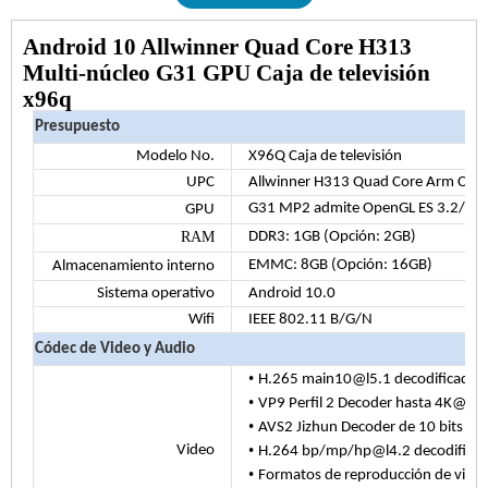
Android 10 Allwinner Quad Core H313
Multi-núcleo G31 GPU Caja de televisión
x96q
Presupuesto
Modelo No.
X96Q Caja de televisión
UPC
Allwinner H313 Quad Core Arm Cort
G31 MP2 admite OpenGL ES 3.2/2.0/
GPU
RAM
DDR3: 1GB (Opción: 2GB)
EMMC: 8GB (Opción: 16GB)
Almacenamiento interno
Sistema operativo
Android 10.0
Wifi
IEEE 802.11 B/G/N
Códec de Video y Audio
•
H.265 main10@l5.1 decodificador
•
VP9 Perfil 2 Decoder hasta 4K@30 
•
AVS2 Jizhun Decoder de 10 bits ha
•
Video
H.264 bp/mp/hp@l4.2 decodificad
•
Formatos de reproducción de vid