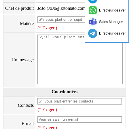
Chef de produit
JoJo (JoJo@sztomato.com)
Directeur des vent
Sales Manager
Matière
(* Exiger )
Directeur des vent
Un message
Coordonnées
Contacts
(* Exiger )
E-mail
(* Exiger )