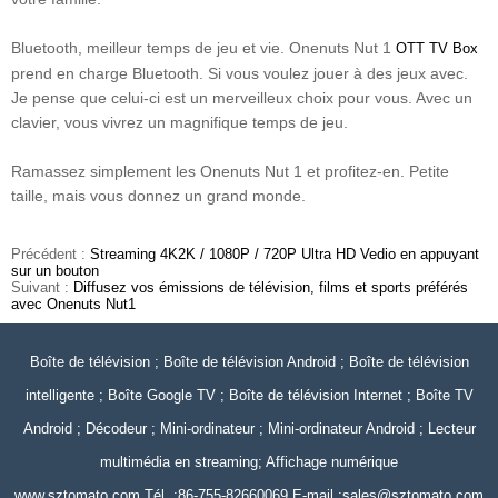
Bluetooth, meilleur temps de jeu et vie. Onenuts Nut 1
OTT TV Box
prend en charge Bluetooth. Si vous voulez jouer à des jeux avec.
Je pense que celui-ci est un merveilleux choix pour vous. Avec un
clavier, vous vivrez un magnifique temps de jeu.
Ramassez simplement les Onenuts Nut 1 et profitez-en. Petite
taille, mais vous donnez un grand monde.
Précédent :
Streaming 4K2K / 1080P / 720P Ultra HD Vedio en appuyant
sur un bouton
Suivant :
Diffusez vos émissions de télévision, films et sports préférés
avec Onenuts Nut1
Boîte de télévision ; Boîte de télévision Android ; Boîte de télévision
intelligente ; Boîte Google TV ; Boîte de télévision Internet ; Boîte TV
Android ; Décodeur ; Mini-ordinateur ; Mini-ordinateur Android ; Lecteur
multimédia en streaming; Affichage numérique
www.sztomato.com
Tél. :86-755-82660069 E-mail :
sales@sztomato.com