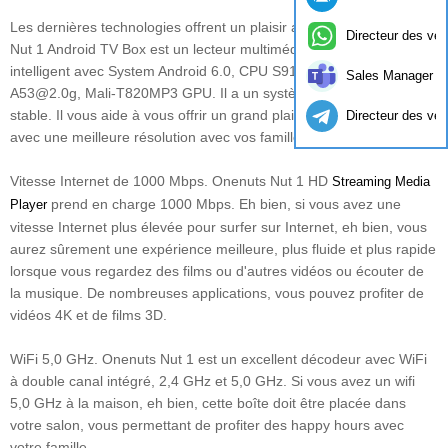
Les dernières technologies offrent un plaisir aux familles. OneNuts
Directeur des ven
Nut 1 Android TV Box est un lecteur multimédia de streaming
intelligent avec System Android 6.0, CPU S912 Octa-core-Cortex-
Sales Manager
A53@2.0g, Mali-T820MP3 GPU. Il a un système meilleur et plus
stable. Il vous aide à vous offrir un grand plaisir du temps télévisé
Directeur des ven
avec une meilleure résolution avec vos familles.
Vitesse Internet de 1000 Mbps. Onenuts Nut 1 HD
Streaming Media
prend en charge 1000 Mbps. Eh bien, si vous avez une
Player
vitesse Internet plus élevée pour surfer sur Internet, eh bien, vous
aurez sûrement une expérience meilleure, plus fluide et plus rapide
lorsque vous regardez des films ou d'autres vidéos ou écouter de
la musique. De nombreuses applications, vous pouvez profiter de
vidéos 4K et de films 3D.
WiFi 5,0 GHz. Onenuts Nut 1 est un excellent décodeur avec WiFi
à double canal intégré, 2,4 GHz et 5,0 GHz. Si vous avez un wifi
5,0 GHz à la maison, eh bien, cette boîte doit être placée dans
votre salon, vous permettant de profiter des happy hours avec
votre famille.