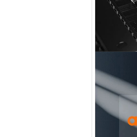
Android TV Box
4K2K Ultra Full HD
Mali-450 jusqu'à
750 Mhz Android
5.1 Lollipop Quad
Core lecteur
multimédia G9C
AMLOGIC S905 TV
BOX ARM ARM
CORTEX-A53 CPU
jusqu'à 2,0 GHz
Android 5.1 Lollipop
1G / 8G 4K2K
Android TV Box
Player S9
NOUVEAU
AMLOGIC S905X
TV BOX Android 6.0
OS AMLOGIC
S905X TV Box
Quad Core Ott TV
Box VP9 H.265
Smart TV Box X96
Android TV Box
avec emplacement
de carte SIM 3G /