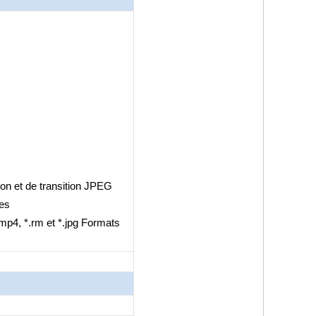
tion et de transition JPEG
les
.mp4, *.rm et *.jpg Formats