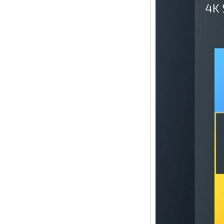
4G, fournisseur de
lecteur multimédia
HD complet
Android 6.0
Marshmallow
Amlogic S905X TV
Box Quad Core TV
Box Ott Smart TV
Box X96
Android 10
Allwinner Quad
Core H313 Multi-
core G31 GPU
X96Q TV Box