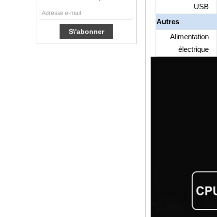
OS AMLOGIC
USB
S905X TV Box
Quad Core Ott TV
Autres
Box VP9 H.265
Smart TV Box X96
Alimentation
électrique
Android TV Box
avec emplacement
de carte SIM 3G /
4G, fournisseur de
lecteur multimédia
HD complet
Android 6.0
Marshmallow
Amlogic S905X TV
Box Quad Core TV
Box Ott Smart TV
Box X96
Android 10
Allwinner Quad
Core H313 Multi-
core G31 GPU
X96Q TV Box
Smart TV Box Ott
Android 4.4 Kikat
TV Box MXQ