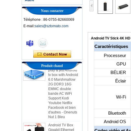
Nous contacter
Téléphone : 86-0755-82660069
E-mail:
sales@sztomato.com
Smart TV Box Ott
Android 4.4 Kikat
Android TV Stick 4K HD
TV Box MXQ
Caractéristiques
2 en 1 octa core
Processeur
streaming media
play & jeu Android
GPU
Produit chaud
tv box with Android
6.0 Marshmallow
BÉLIER
2G DDR3 16G
EMMC double
Éclair
bande AC WiFi
Support Kodi
Youtube Netflix
Wi-Fi
Facebook et bien
d'autres - Onenuts
Nut 1 Bleu
Bluetooth
Android TV Box
Gigabit Ethernet
Android OS
Android Smart TV
Box
Codec vidéo et A