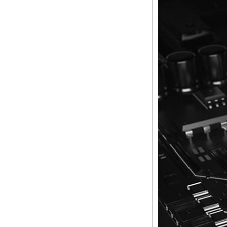
2 en 1 octa core
streaming media
play & jeu Android
tv box with Android
6.0 Marshmallow
2G DDR3 16G
EMMC double
bande AC WiFi
Support Kodi
Youtube Netflix
Facebook et bien
d'autres - Onenuts
Nut 1 Bleu
Android TV Box
Gigabit Ethernet
Android Smart TV
Box
Amlogic S905X
Quad Core
Development Board
Open Source DIY
TV Box
Amlogic S905