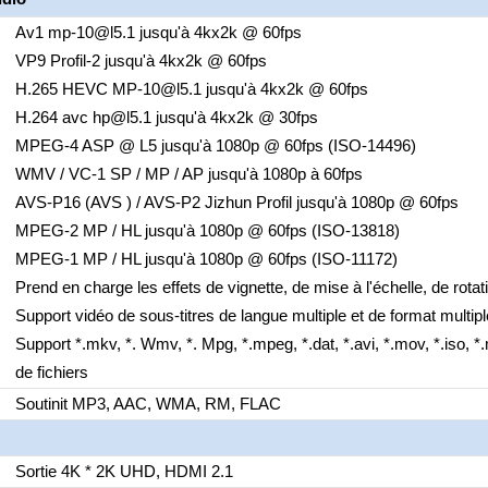
Av1 mp-10@l5.1 jusqu'à 4kx2k @ 60fps
VP9 Profil-2 jusqu'à 4kx2k @ 60fps
H.265 HEVC MP-10@l5.1 jusqu'à 4kx2k @ 60fps
H.264 avc hp@l5.1 jusqu'à 4kx2k @ 30fps
MPEG-4 ASP @ L5 jusqu'à 1080p @ 60fps (ISO-14496)
WMV / VC-1 SP / MP / AP jusqu'à 1080p à 60fps
AVS-P16 (AVS ) / AVS-P2 Jizhun Profil jusqu'à 1080p @ 60fps
MPEG-2 MP / HL jusqu'à 1080p @ 60fps (ISO-13818)
MPEG-1 MP / HL jusqu'à 1080p @ 60fps (ISO-11172)
Prend en charge les effets de vignette, de mise à l'échelle, de rota
Support vidéo de sous-titres de langue multiple et de format multip
Support *.mkv, *. Wmv, *. Mpg, *.mpeg, *.dat, *.avi, *.mov, *.iso, *
de fichiers
Soutinit MP3, AAC, WMA, RM, FLAC
Sortie 4K * 2K UHD, HDMI 2.1