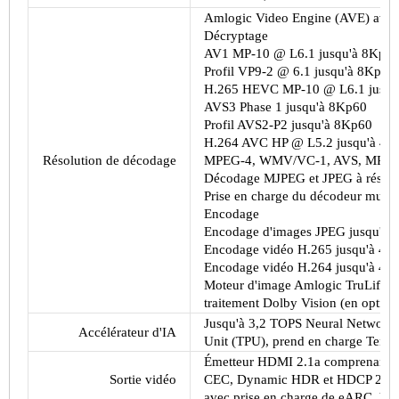
Amlogic Video Engine (AVE) avec 
Décryptage
AV1 MP-10 @ L6.1 jusqu'à 8Kp6
Profil VP9-2 @ 6.1 jusqu'à 8Kp60
H.265 HEVC MP-10 @ L6.1 jusqu
AVS3 Phase 1 jusqu'à 8Kp60
Profil AVS2-P2 jusqu'à 8Kp60
H.264 AVC HP @ L5.2 jusqu'à 4K
Résolution de décodage
MPEG-4, WMV/VC-1, AVS, MPEG-
Décodage MJPEG et JPEG à résoluti
Prise en charge du décodeur multi
Encodage
Encodage d'images JPEG jusqu'à 
Encodage vidéo H.265 jusqu'à 4Kp
Encodage vidéo H.264 jusqu'à 4Kp
Moteur d'image Amlogic TruLife av
traitement Dolby Vision (en opt
Jusqu'à 3,2 TOPS Neural Network A
Accélérateur d'IA
Unit (TPU), prend en charge Tenso
Émetteur HDMI 2.1a comprenant à l
Sortie vidéo
CEC, Dynamic HDR et HDCP 2.2/2.
avec prise en charge de eARC, 