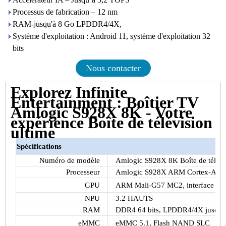
Processus de fabrication – 12 nm
RAM-jusqu'à 8 Go LPDDR4/4X,
Système d'exploitation : Android 11, système d'exploitation 32
bits
Nous contacter
Explorez Infinite
Entertainment : Boîtier TV
Amlogic S928X 8K - Votre
expérience Boîte de télévision
ultime
Spécifications
Numéro de modèle
Amlogic S928X 8K Boîte de télévi
Processeur
Amlogic S928X ARM Cortex-A76 
GPU
ARM Mali-G57 MC2, interface gra
NPU
3.2 HAUTS
RAM
DDR4 64 bits, LPDDR4/4X jusqu
eMMC
eMMC 5.1, Flash NAND SLC