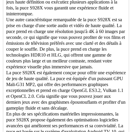
jeux haute définition ou exécutiez plusieurs applications à la
fois, la puce S928X vous garantit une expérience fluide et
ininterrompue.
Une autre caractéristique remarquable de la puce S928X est sa
prise en charge d'une sortie audio et vidéo de haute qualité. La
puce prend en charge une résolution jusqu'à 4K à 60 images par
seconde, ce qui signifie que vous pouvez profiter de vos films et
émissions de télévision préférés avec une clarté et des détails à
couper le souffle. De plus, la puce prend en charge les
technologies HDR10 et HLG, qui offrent une gamme de
couleurs plus large et un meilleur contraste, rendant votre
expérience visuelle plus immersive que jamais.
La puce S928X est également conçue pour offrir une expérience
de jeu de haute qualité. La puce est équipée d'un puissant GPU
Mali-G31 MP2, qui offre des performances graphiques
exceptionnelles et prend en charge OpenGL ES3.2, Vulkan 1.1
et OpenCL 2.0. Cela signifie que vous pouvez jouer aux
derniers jeux avec des graphismes époustouflants et profiter d'un
gameplay fluide et sans décalage.
En plus de ses spécifications matérielles impressionnantes, la
puce S928X propose également des optimisations logicielles
avancées qui améliorent ses performances et sa convivialité. La
puce est basée sur le système d'exploitation Android TV 10, qui