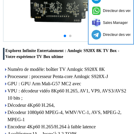
Directeur des vent
Sales Manager
Directeur des vent
Explorez Infinite Entertainment : Amlogic S928X 8K TV Box -
Votre expérience TV Box ultime
Numéro de modèle: boîtier TV Amlogic S928X 8K
Processeur : processeur Penta-core Amlogic S928X-J
GPU : GPU Arm Mali-G57 MC2 avec
VPU : décodeur vidéo 8Kp60 H.265, AV1, VP9, ​​AVS3/AVS2
10 bits ;
Décodeur 4Kp60 H.264,
Décodeur 1080p60 MPEG-4, WMV/VC-1, AVS, MPEG-2,
MPEG-1
Encodeur 4Kp60 H.265/H.264 à faible latence
Accélérateur IA – Jusqu’à 3,2 TOPS