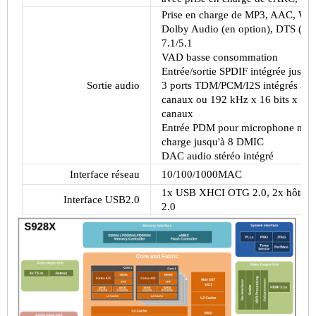
Prise en charge de MP3, AAC, W
Dolby Audio (en option), DTS (en
7.1/5.1
VAD basse consommation
Entrée/sortie SPDIF intégrée jusqu
Sortie audio
3 ports TDM/PCM/I2S intégrés av
canaux ou 192 kHz x 16 bits x 16 
canaux
Entrée PDM pour microphone numé
charge jusqu'à 8 DMIC
DAC audio stéréo intégré
Interface réseau
10/100/1000MAC
1x USB XHCI OTG 2.0, 2x hôte USB
Interface USB2.0
2.0