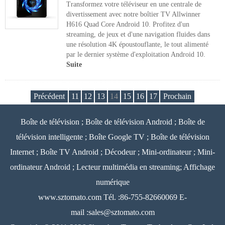
Transformez votre téléviseur en une centrale de
divertissement avec notre boîtier TV Allwinner
H616 Quad Core Android 10. Profitez d'un
streaming, de jeux et d'une navigation fluides dans
une résolution 4K époustouflante, le tout alimenté
par le dernier système d'exploitation Android 10.
Suite
Précédent
11
12
13
14
15
16
17
Prochain
Boîte de télévision ; Boîte de télévision Android ; Boîte de
télévision intelligente ; Boîte Google TV ; Boîte de télévision
Internet ; Boîte TV Android ; Décodeur ; Mini-ordinateur ; Mini-
ordinateur Android ; Lecteur multimédia en streaming; Affichage
numérique
www.sztomato.com
Tél. :86-755-82660069 E-
mail :
sales@sztomato.com