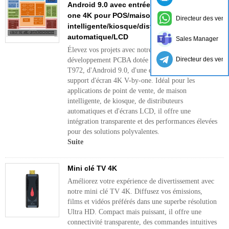
Android 9.0 avec entrée HDMI et écran V-by-
one 4K pour POS/maison
Directeur des vent
intelligente/kiosque/distributeur
automatique/LCD
Sales Manager
Élevez vos projets avec notre carte de
Directeur des vent
développement PCBA dotée du chipset Amlogic
T972, d'Android 9.0, d'une entrée HDMI et d'un
support d'écran 4K V-by-one. Idéal pour les
applications de point de vente, de maison
intelligente, de kiosque, de distributeurs
automatiques et d'écrans LCD, il offre une
intégration transparente et des performances élevées
pour des solutions polyvalentes.
Suite
Mini clé TV 4K
Améliorez votre expérience de divertissement avec
notre mini clé TV 4K. Diffusez vos émissions,
films et vidéos préférés dans une superbe résolution
Ultra HD. Compact mais puissant, il offre une
connectivité transparente, des commandes intuitives