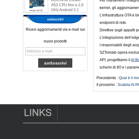
Per mantenere l'integrit
A53 CPU fino a 2,0
GHz Android 5.1
kernel, gli aggiornamenti
Lollipop 1G/8G
L'infrastruttura OTA è b
4K2K Android TV
sottoscrivi
Box Player S9
endpoint di rete.
Amlogic più recente
Ricevi aggiornamenti via e-mail sui
Direttive sugli appalti 
S905X TV Box
L’integrazione dell’edg
Android 6.0 OS
nuovi prodotti
AMLOGIC S905X
I responsabili degli acq
TV Box Quad Core
SZTomato opera esclusi
Ott TV Box VP9
H.265 Smart TV Box
API, progettiamo il
AI B
x96
schemi di I/O e i param
Box TV Android con
slot per scheda SIM
Precedente :
Qual è il mo
3G/4G, fornitore di
Il prossimo :
Scatola AI R
leggi multimediali
Full
Android 6.0
Marshmallow
Amlogic S905X TV
Box Quad Core TV
Box Ott Smart TV
Box x96
Android 10