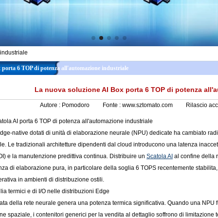
industriale
 porta 6 TOP di potenza all'automazione industriale
La nuova soluzione AI Box porta 6 TOP di potenza all'
Autore :
Pomodoro
Fonte :
www.sztomato.com
Rilascio ac
ola AI porta 6 TOP di potenza all'automazione industriale
dge-native dotati di unità di elaborazione neurale (NPU) dedicate ha cambiato radic
iale. Le tradizionali architetture dipendenti dal cloud introducono una latenza inacce
OI) e la manutenzione predittiva continua. Distribuire un
Scatola AI
al confine della r
nza di elaborazione pura, in particolare della soglia 6 TOPS recentemente stabilita
erativa in ambienti di distribuzione ostili.
glia termici e di I/O nelle distribuzioni Edge
ata della rete neurale genera una potenza termica significativa. Quando una NPU f
one spaziale, i contenitori generici per la vendita al dettaglio soffrono di limitazion