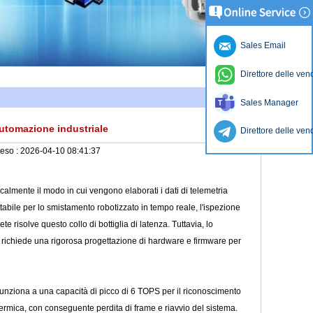
Sales Email
Direttore delle ven
Sales Manager
automazione industriale
Direttore delle ven
ceso :
2026-04-10 08:41:37
almente il modo in cui vengono elaborati i dati di telemetria
ttabile per lo smistamento robotizzato in tempo reale, l'ispezione
ete risolve questo collo di bottiglia di latenza. Tuttavia, lo
, richiede una rigorosa progettazione di hardware e firmware per
unziona a una capacità di picco di 6 TOPS per il riconoscimento
e termica, con conseguente perdita di frame e riavvio del sistema.