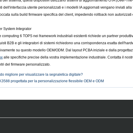
à del sistema, questi dispositivi utilizzano sistemi di aggiornamento OTA (Over-The-A
 dell'interfaccia utente personalizzati e i modelli IA aggiornati vengano inviati alla f
loccata sulla build firmware specifica del client, impedendo rollback non autorizzati
per System Integrator
e computing 6 TOPS nei framework industriali esistenti richiede un partner produttivo
uisti B2B e gli integratori di sistemi richiedono una corrispondenza esatta dell'hardw
vamente su questo modello OEM/ODM. Dal layout PCBA iniziale e dalla progettazione 
ox
alle specifiche precise della vostra implementazione industriale. Contatta il nostro
etri del firmware personalizzato.
do migliore per visualizzare la segnaletica digitale?
K3588 progettata per la personalizzazione flessibile OEM e ODM