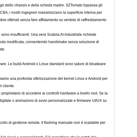
esign dello chassis e della scheda madre. SZTomato bypassa gli
A, i nostri ingegneri massimizzano la superficie interna per
ative ottimali senza fare affidamento su ventole di raffreddamento
 sono insufficienti. Una vera Scatola AI industriale richiede
cheda modificata, consentendo handshake senza soluzione di
ate.
ware. Le build Android o Linux standard sono sature di bloatware
amo una profonda ottimizzazione del kernel Linux e Android per
l cliente.
proprietario di accedere ai controlli hardware a livello root. Se la
a digitale o animazioni di avvio personalizzate e firmware UI/UX su
ocollo di gestione remota. Il flashing manuale non è scalabile per