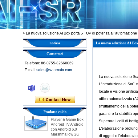
>
La nuova soluzione AI Box porta 6 TOP di potenza all'automazione 
notizia
La nuova soluzione AI Box
Contattaci
Telefono: 86-0755-82660069
E-mail:
sales@sztomato.com
La nuova soluzione Scat
Smart TV Box Ott
L'introduzione di SoC e
Android 4.4 Kikat
locale e visione artific
TV Box MXQ
ottica automatizzata (A
2 in 1 Octa Core
sfruttamento della pote
Streaming Media
Prodotto caldo
garantire la stabilità op
Player & Game Box
Android TV Android
Superare i colli di botti
con Android 6.0
L'elaborazione prolung
Marshmallow 2G
DDR3 16G EMMC
di oggetti o l'elaborazi