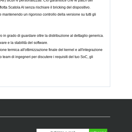
ir) sicuri e personalizzati. Ciò garantisce che le patch del
lotta Scatola AI senza rischiare il bricking del dispositivo.
 e mantenendo un rigoroso controllo della versione su tutti gli
 in grado di guardare oltre la distribuzione al dettaglio generica.
are e la stabilità del software.
termica all'ottimizzazione finale del kernel e all'integrazione
 team di ingegneri per discutere i requisiti del tuo SoC, gli