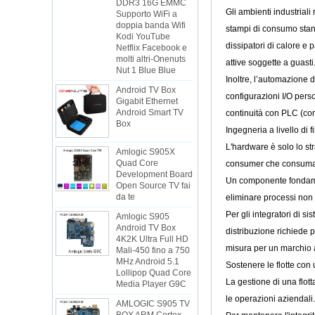
Supporto WiFi a
Gli ambienti industrial
doppia banda Wifi
Kodi YouTube
stampi di consumo stan
Netflix Facebook e
dissipatori di calore e
molti altri-Onenuts
Nut 1 Blue Blue
attive soggette a guasti
Inoltre, l’automazione d
Android TV Box
Gigabit Ethernet
configurazioni I/O per
Android Smart TV
continuità con PLC (con
Box
Ingegneria a livello di 
Amlogic S905X
L'hardware è solo lo st
Quad Core
consumer che consumano
Development Board
Open Source TV fai
Un componente fondamen
da te
eliminare processi non 
Amlogic S905
Per gli integratori di s
Android TV Box
4K2K Ultra Full HD
distribuzione richiede p
Mali-450 fino a 750
misura per un marchio a
MHz Android 5.1
Lollipop Quad Core
Sostenere le flotte con 
Media Player G9C
La gestione di una flott
AMLOGIC S905 TV
le operazioni aziendali.
BOX ARM Cortex-