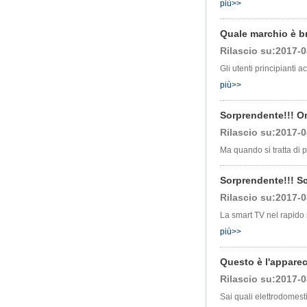
più>>
Development Board
Open Source TV fai
da te
Quale marchio è br
Amlogic S905
Rilascio su:2017-0
Android TV Box
Gli utenti principianti 
4K2K Ultra Full HD
Mali-450 fino a 750
più>>
MHz Android 5.1
Lollipop Quad Core
Media Player G9C
Sorprendente!!! O
Rilascio su:2017-0
AMLOGIC S905 TV
BOX ARM Cortex-
Ma quando si tratta di p
A53 CPU fino a 2,0
GHz Android 5.1
Lollipop 1G/8G
Sorprendente!!! Sc
4K2K Android TV
Rilascio su:2017-0
Box Player S9
La smart TV nel rapido 
Amlogic più recente
S905X TV Box
più>>
Android 6.0 OS
AMLOGIC S905X
TV Box Quad Core
Questo è l'apparec
Ott TV Box VP9
Rilascio su:2017-0
H.265 Smart TV Box
x96
Sai quali elettrodomest