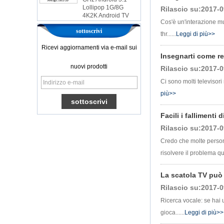
4K2K Android TV
Rilascio su:2017-0
Box Player S9
Cos'è un'interazione mu
Amlogic più recente
sottoscrivi
thr......
Leggi di più>>
S905X TV Box
Android 6.0 OS
Ricevi aggiornamenti via e-mail sui
AMLOGIC S905X
Insegnarti come re
TV Box Quad Core
nuovi prodotti
Rilascio su:2017-0
Ott TV Box VP9
H.265 Smart TV Box
Ci sono molti televisor
x96
più>>
Box TV Android con
slot per scheda SIM
3G/4G, fornitore di
Facili i fallimenti
leggi multimediali
Rilascio su:2017-0
Full
Credo che molte persone
Android 6.0
Marshmallow
risolvere il problema qui.
Amlogic S905X TV
Box Quad Core TV
La scatola TV può 
Box Ott Smart TV
Box x96
Rilascio su:2017-0
Android 10
Ricerca vocale: se hai 
Allwinner Quad
gioca......
Leggi di più>>
Core H313 Multi-
core G31 GPU