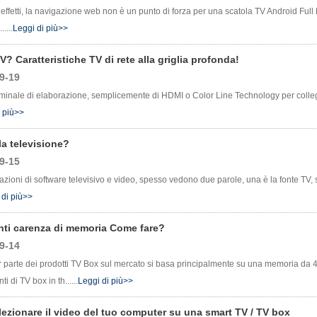
ffetti, la navigazione web non è un punto di forza per una scatola TV Android Full 
....
Leggi di più>>
V? Caratteristiche TV di rete alla griglia profonda!
9-19
rminale di elaborazione, semplicemente di HDMI o Color Line Technology per collega
i più>>
la televisione?
9-15
azioni di software televisivo e video, spesso vedono due parole, una è la fonte TV, s
 di più>>
ti carenza di memoria Come fare?
9-14
parte dei prodotti TV Box sul mercato si basa principalmente su una memoria da 4 
i di TV box in th......
Leggi di più>>
ezionare il video del tuo computer su una smart TV / TV box