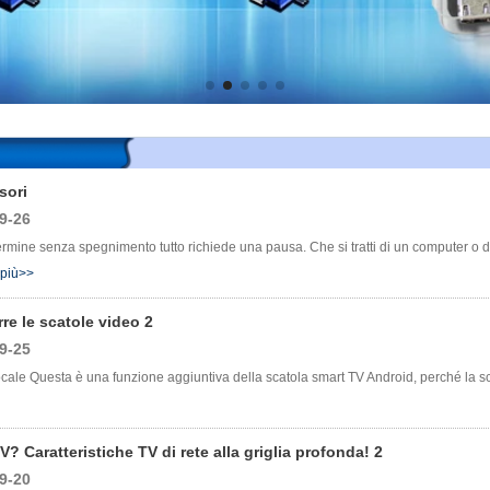
isori
9-26
termine senza spegnimento tutto richiede una pausa. Che si tratti di un computer o
 più>>
re le scatole video 2
9-25
locale Questa è una funzione aggiuntiva della scatola smart TV Android, perché la
V? Caratteristiche TV di rete alla griglia profonda! 2
9-20