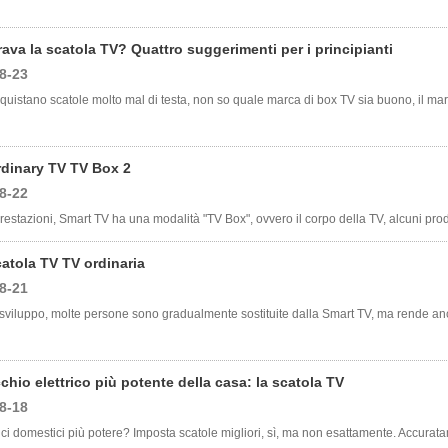
ava la scatola TV? Quattro suggerimenti per i principianti
8-23
acquistano scatole molto mal di testa, non so quale marca di box TV sia buono, il march
rdinary TV TV Box 2
8-22
restazioni, Smart TV ha una modalità "TV Box", ovvero il corpo della TV, alcuni produtt
atola TV TV ordinaria
8-21
sviluppo, molte persone sono gradualmente sostituite dalla Smart TV, ma rende anche
chio elettrico più potente della casa: la scatola TV
8-18
ici domestici più potere? Imposta scatole migliori, sì, ma non esattamente. Accurat