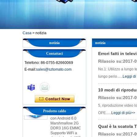
Casa
>
notizia
notizia
notizia
Errori fatti in telev
Contattaci
Rilascio su:2017-0
Telefono: 86-0755-82660069
No.1: Utilizzo a lungo 
E-mail:
sales@sztomato.com
Smart TV Box Ott
Android 4.4 Kikat
lungo perio......
Leggi di
TV Box MXQ
10 modi di riprodur
2 in 1 Octa Core
Rilascio su:2017-0
Streaming Media
Player & Game Box
5, riproduzione video 
Android TV Android
Prodotto caldo
con Android 6.0
OPE......
Leggi di più>>
Marshmallow 2G
DDR3 16G EMMC
Qual è la scatola T
Supporto WiFi a
doppia banda Wifi
Rilascio su:2017-0