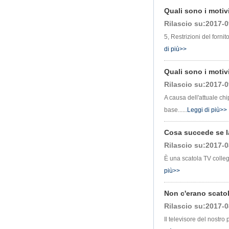
X96Q TV Box
Quali sono i motivi
Smart TV Box Ott
Rilascio su:2017-0
Android 4.4 Kikat
5, Restrizioni del forni
TV Box MXQ
di più>>
2 in 1 Octa Core
Streaming Media
Quali sono i motivi
Player & Game Box
Rilascio su:2017-0
Android TV Android
con Android 6.0
A causa dell'attuale chi
Marshmallow 2G
DDR3 16G EMMC
base......
Leggi di più>>
Supporto WiFi a
doppia banda Wifi
Cosa succede se l
Kodi YouTube
Netflix Facebook e
Rilascio su:2017-0
molti altri-Onenuts
Nut 1 Blue Blue
È una scatola TV collega
più>>
Android TV Box
Gigabit Ethernet
Android Smart TV
Non c'erano scato
Box
Rilascio su:2017-0
Amlogic S905X
Il televisore del nostr
Quad Core