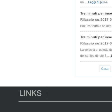
Box TV Android con
un......
Leggi di più>>
slot per scheda SIM
3G/4G, fornitore di
Tre minuti per inse
leggi multimediali
Full
Rilascio su:2017-0
Android 6.0
Box TV Android ad alte 
Marshmallow
Amlogic S905X TV
Tre minuti per inse
Box Quad Core TV
Box Ott Smart TV
Rilascio su:2017-0
Box x96
La velocità di upload de
Android 10
del set-top di rete B......
Allwinner Quad
Core H313 Multi-
core G31 GPU
X96Q TV Box
Casa