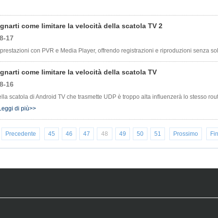
gnarti come limitare la velocità della scatola TV 2
8-17
prestazioni con PVR e Media Player, offrendo registrazioni e riproduzioni senza solu
gnarti come limitare la velocità della scatola TV
8-16
lla scatola di Android TV che trasmette UDP è troppo alta influenzerà lo stesso route
Leggi di più>>
Precedente
45
46
47
48
49
50
51
Prossimo
Fi