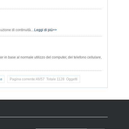
zione di continuità....
Leggi di più>>
r in base al normale utilizzo del computer, del telefono cellulare,
ne
Pagina corrente:48/57 Totale 1128 Oggetti