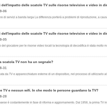
 dell'impatto delle scatole TV sulle risorse televisive e video in di
9-06
tore di servizi a banda larga La differenza porterà a problemi di riproduzione, a caus
 dell'impatto delle scatole TV sulle risorse televisive e video in di
9-05
p del giocatore per le risorse video locali la tecnologia di decodifica è stata molto mat
a scatola TV non ha un segnale?
8-31
ta da TV e apparecchiature esterne di un dispositivo, nel processo di utilizzarlo al 
le TV e nessun wifi. In che modo le persone guardano la TV?
8-28
o paese è costantemente in fase di riforma e aggiornamento. Dal 1958, la prima TV in 