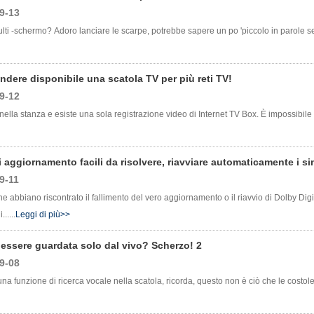
9-13
lti -schermo? Adoro lanciare le scarpe, potrebbe sapere un po 'piccolo in parole se
ndere disponibile una scatola TV per più reti TV!
9-12
i nella stanza e esiste una sola registrazione video di Internet TV Box. È impossibi
 di aggiornamento facili da risolvere, riavviare automaticamente i si
9-11
 abbiano riscontrato il fallimento del vero aggiornamento o il riavvio di Dolby Di
.....
Leggi di più>>
essere guardata solo dal vivo? Scherzo! 2
9-08
una funzione di ricerca vocale nella scatola, ricorda, questo non è ciò che le costo