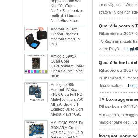
Kodi YouTube
La navigazione Web In e
Netflix Facebook e
molti altri-Onenuts
scatola TV che richiede..
Nut 1 Blue Blue
Android TV Box
Qual è la scatola T
Gigabit Ethernet
Rilascio su:2017-0
Android Smart TV
Box
TV Box è un piccolo te
video PlayB......
Leggi d
Amlogic S905X
Quad Core
Development Board
Qual è la fonte del
Open Source TV fai
Rilascio su:2017-0
da te
In una varietà di impost
Amlogic S905
Android TV Box
decodificatore......
Leggi
4K2K Ultra Full HD
Mali-450 fino a 750
MHz Android 5.1
TV box suggerimen
Lollipop Quad Core
Rilascio su:2017-0
Media Player G9C
Al momento, la maggior 
AMLOGIC S905 TV
BOX ARM Cortex-
maggior parte degli utent
A53 CPU fino a 2,0
GHz Android 5.1
Insegnati come sel
Lollipop 1G/8G