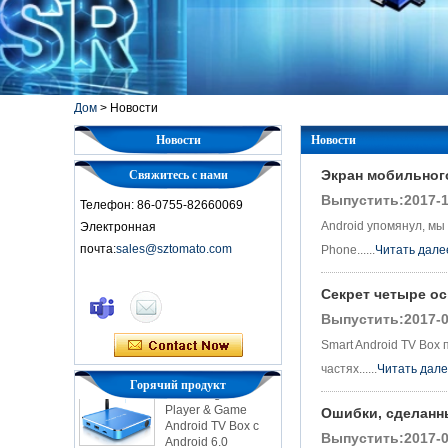
Дом
>
Новости
Новости
Новости
Экран мобильного
Свяжитесь с нами
Выпустить:2017-1
Телефон: 86-0755-82660069
Android упомянул, мы 
Электронная
почта:
sales@sztomato.com
Phone......
Читать дале
Smart TV Box Ott
Секрет четыре о
Android 4.4 Kikat
TV Box MXQ
Выпустить:2017-0
Smart Android TV Box
2-в-1 Octa Core
частях......
Читать дал
Streaming Media
Горячий продукт
Player & Game
Android TV Box с
Ошибки, сделанн
Android 6.0
Выпустить:2017-0
Marshmallow 2G