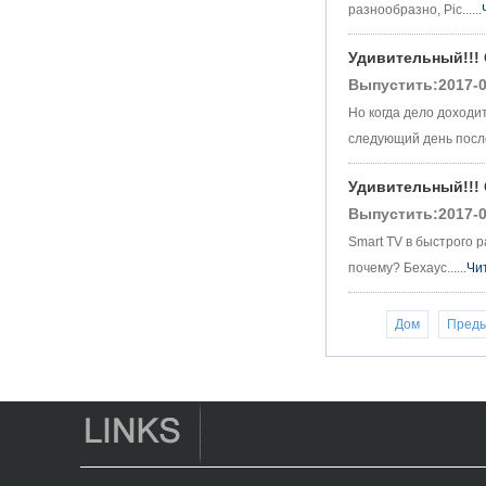
Media Player S9
разнообразно, Pic......
Новейшая Amlogic
S905X TV Box
Удивительный!!!
Android 6.0 OS
Выпустить:2017-0
Amlogic S905X ТВ
-бокс Quad Core
Но когда дело доходи
OTT TV Box VP9
следующий день после T
H.265 Smart TV Box
X96
Удивительный!!!
Android TV Box с
SIM -картой 3G/4G,
Выпустить:2017-0
поставщиком
Media Player Full
Smart TV в быстрого 
HD
почему? Бехаус......
Чи
Android 6.0
Marshmallow
Amlogic S905X TV
Дом
Пред
Box Quad Core TV
Box Ott Smart TV
Box X96
Android 10
Allwinner Quad
Core H313
Многоядерный
G31 GPU X96Q TV