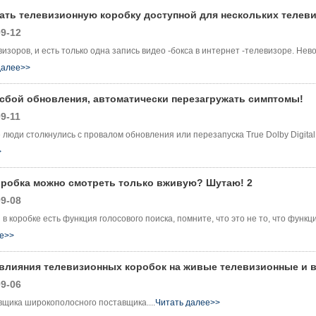
лать телевизионную коробку доступной для нескольких телев
9-12
визоров, и есть только одна запись видео -бокса в интернет -телевизоре. Н
далее>>
 сбой обновления, автоматически перезагружать симптомы!
9-11
 люди столкнулись с провалом обновления или перезапуска True Dolby Digital
>
оробка можно смотреть только вживую? Шутаю! 2
9-08
и в коробке есть функция голосового поиска, помните, что это не то, что фу
ее>>
влияния телевизионных коробок на живые телевизионные и 
9-06
вщика широкополосного поставщика....
Читать далее>>