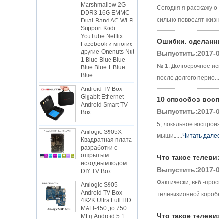
DDR3 16G EMMC
Сегодня я расскажу о
Dual-Band AC Wi-Fi
Support Kodi
сильно повредят жизнь.
YouTube Netflix
Facebook и многие
Ошибки, сделанн
другие-Onenuts Nut
1 Blue Blue Blue
Выпустить:2017-0
Blue Blue 1 Blue
Blue
№ 1: Долгосрочное ис
после долгого перио....
Android TV Box
Gigabit Ethernet
Android Smart TV
10 способов вос
Box
Выпустить:2017-0
Amlogic S905X
5, локальное воспрои
Квадратная плата
мыши......
Читать дале
разработки с
открытым
исходным кодом
Что такое телеви
DIY TV Box
Выпустить:2017-0
Amlogic S905
Фактически, веб -прос
Android TV Box
4K2K Ultra Full HD
телевизионной коробки
MALI-450 до 750
МГц Android 5.1
Lollipop Quad Core
Что такое телеви