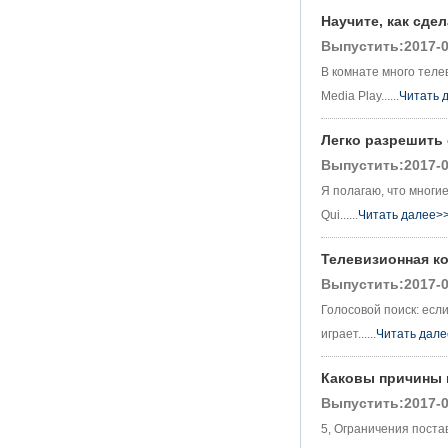
Box Ott Smart TV
Научите, как сде
Box X96
Выпустить:2017-0
Android 10
Allwinner Quad
В комнате много теле
Core H313
Media Play......
Читать 
Многоядерный
G31 GPU X96Q TV
Box
Легко разрешить
Smart TV Box Ott
Выпустить:2017-0
Android 4.4 Kikat
TV Box MXQ
Я полагаю, что многие
Qui......
Читать далее>
2-в-1 Octa Core
Streaming Media
Телевизионная к
Player & Game
Android TV Box с
Выпустить:2017-0
Android 6.0
Голосовой поиск: есл
Marshmallow 2G
DDR3 16G EMMC
играет......
Читать дал
Dual-Band AC Wi-Fi
Support Kodi
Каковы причины 
YouTube Netflix
Facebook и многие
Выпустить:2017-0
другие-Onenuts Nut
1 Blue Blue Blue
5, Ограничения поста
Blue Blue 1 Blue