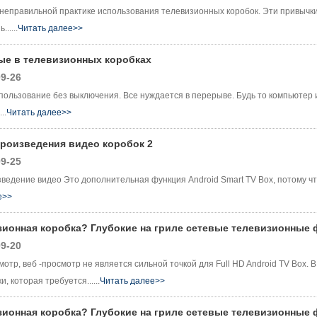
 неправильной практике использования телевизионных коробок. Эти привычки
.....
Читать далее>>
ые в телевизионных коробках
9-26
пользование без выключения. Все нуждается в перерыве. Будь то компьютер 
..
Читать далее>>
произведения видео коробок 2
9-25
зведение видео Это дополнительная функция Android Smart TV Box, потому что
е>>
зионная коробка? Глубокие на гриле сетевые телевизионные 
9-20
мотр, веб -просмотр не является сильной точкой для Full HD Android TV Box. 
, которая требуется......
Читать далее>>
зионная коробка? Глубокие на гриле сетевые телевизионные 