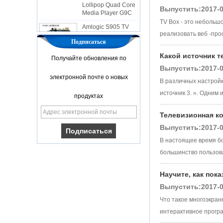
Media Player G9C
Выпустить:2017-0
Amlogic S905 TV
TV Box - это небольш
Box Arm Cortex-A53
ЦП до 2,0 ГГц
реализовать веб -просм
Android 5.1 Lollipop
Подписаться
1G/8G 4K2K
Какой источник 
Android TV Box
Получайте обновления по
Media Player S9
Выпустить:2017-0
электронной почте о новых
Новейшая Amlogic
В различных настройка
S905X TV Box
источник 3. ». Одним и
Android 6.0 OS
продуктах
Amlogic S905X ТВ
-бокс Quad Core
Телевизионная ко
OTT TV Box VP9
H.265 Smart TV Box
Выпустить:2017-0
X96
В настоящее время бо
Android TV Box с
большинство пользова
SIM -картой 3G/4G,
поставщиком
Media Player Full
Научите, как пок
HD
Выпустить:2017-0
Android 6.0
Что такое многоэкран
Marshmallow
Amlogic S905X TV
интерактивное програм
Box Quad Core TV