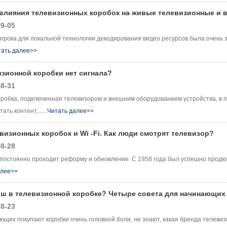
влияния телевизионных коробок на живые телевизионные и 
9-05
 игрока для локальной технологии декодирования видео ресурсов была очень 
тать далее>>
изионной коробки нет сигнала?
8-31
робка, подключенная телевизором и внешним оборудованием устройства, в пр
ть контент,......
Читать далее>>
визионных коробок и Wi -Fi. Как люди смотрят телевизор?
8-28
постоянно проходит реформу и обновление. С 1958 года был успешно продюс
алее>>
ош в телевизионной коробке? Четыре совета для начинающих
8-23
щих покупают коробки очень головной боли, не знают, какая бренда телевиз