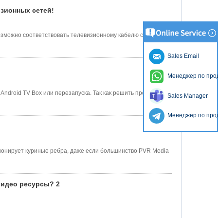
изионных сетей!
евозможно соответствовать телевизионному кабелю с PVR
Sales Email
Менеджер по про
 Android TV Box или перезапуска. Так как решить проблему
Sales Manager
Менеджер по про
нкционирует куриные ребра, даже если большинство PVR Media
видео ресурсы? 2