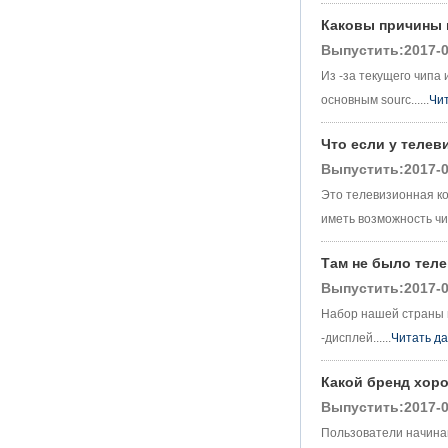
Blue
Каковы причины 
Android TV Box
Выпустить:2017-0
Gigabit Ethernet
Android Smart TV
Из -за текущего чипа
Box
основным sourc......
Чи
Amlogic S905X
Квадратная плата
Что если у телев
разработки с
Выпустить:2017-0
открытым
исходным кодом
Это телевизионная ко
DIY TV Box
иметь возможность чита
Amlogic S905
Android TV Box
Там не было теле
4K2K Ultra Full HD
MALI-450 до 750
Выпустить:2017-0
МГц Android 5.1
Набор нашей страны 
Lollipop Quad Core
Media Player G9C
-дисплей......
Читать д
Amlogic S905 TV
Box Arm Cortex-A53
Какой бренд хор
ЦП до 2,0 ГГц
Выпустить:2017-0
Android 5.1 Lollipop
1G/8G 4K2K
Пользователи начинаю
Android TV Box