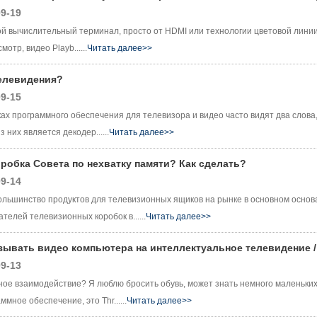
9-19
ой вычислительный терминал, просто от HDMI или технологии цветовой лини
отр, видео Playb......
Читать далее>>
телевидения?
9-15
х программного обеспечения для телевизора и видео часто видят два слова, о
з них является декодер......
Читать далее>>
робка Совета по нехватку памяти? Как сделать?
9-14
льшинство продуктов для телевизионных ящиков на рынке в основном основа
телей телевизионных коробок в......
Читать далее>>
азывать видео компьютера на интеллектуальное телевидение 
9-13
ное взаимодействие? Я люблю бросить обувь, может знать немного маленьких
мное обеспечение, это Thr......
Читать далее>>