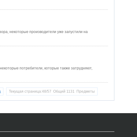
изора, некоторые производители уже запустили на
 некоторые потребители, которые также затрудняют,
ц
Текущая страница:48/57 Общий 1131 Предметы