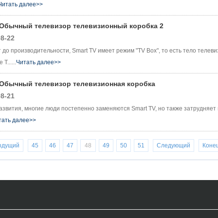
Читать далее>>
 Обычный телевизор телевизионный коробка 2
8-22
т до производительности, Smart TV имеет режим "TV Box", то есть тело телев
......
Читать далее>>
 Обычный телевизор телевизионная коробка
8-21
развития, многие люди постепенно заменяются Smart TV, но также затрудняет
тать далее>>
ыдущий
45
46
47
48
49
50
51
Следующий
Коне