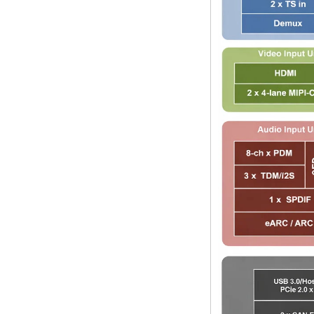
MHz Android 5.1
Lollipop Quad Core
Media Player G9C
AMLOGIC S905 TV
BOX ARM Cortex-
A53 CPU fino a 2,0
GHz Android 5.1
Lollipop 1G/8G
4K2K Android TV
Box Player S9
Amlogic più recente
S905X TV Box
Android 6.0 OS
AMLOGIC S905X
TV Box Quad Core
Ott TV Box VP9
H.265 Smart TV Box
x96
Box TV Android con
slot per scheda SIM
3G/4G, fornitore di
leggi multimediali
Full
Android 6.0
Marshmallow