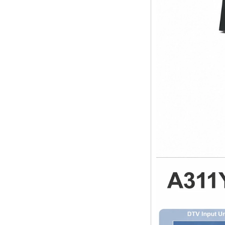
Streaming Media
Player & Game Box
Android TV Android
con Android 6.0
Marshmallow 2G
DDR3 16G EMMC
Supporto WiFi a
doppia banda Wifi
Kodi YouTube
Netflix Facebook e
molti altri-Onenuts
Nut 1 Blue Blue
Android TV Box
Gigabit Ethernet
Android Smart TV
Box
Amlogic S905X
Quad Core
Development Board
Open Source TV fai
da te
Amlogic S905
Android TV Box
4K2K Ultra Full HD
Mali-450 fino a 750