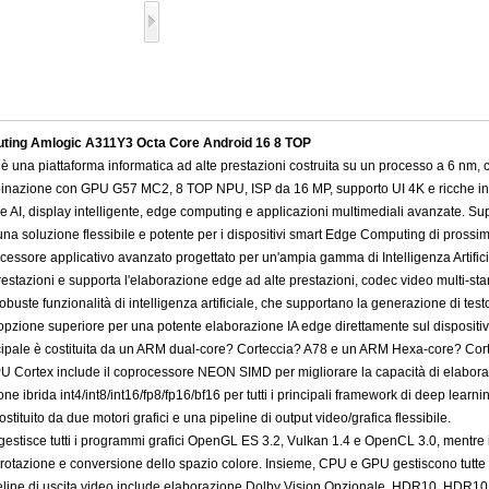
uting Amlogic A311Y3 Octa Core Android 16 8 TOP
 una piattaforma informatica ad alte prestazioni costruita su un processo a 6 nm, 
inazione con GPU G57 MC2, 8 TOP NPU, ISP da 16 MP, supporto UI 4K e ricche inter
ne AI, display intelligente, edge computing e applicazioni multimediali avanzate.
 una soluzione flessibile e potente per i dispositivi smart Edge Computing di pross
ssore applicativo avanzato progettato per un'ampia gamma di Intelligenza Artificial
azioni e supporta l'elaborazione edge ad alte prestazioni, codec video multi-stand
 robuste funzionalità di intelligenza artificiale, che supportano la generazione di test
opzione superiore per una potente elaborazione IA edge direttamente sul dispositiv
ipale è costituita da un ARM dual-core? Corteccia? A78 e un ARM Hexa-core? Cort
CPU Cortex include il coprocessore NEON SIMD per migliorare la capacità di elabora
one ibrida int4/int8/int16/fp8/fp16/bf16 per tutti i principali framework di deep learni
ostituito da due motori grafici e una pipeline di output video/grafica flessibile.
tisce tutti i programmi grafici OpenGL ES 3.2, Vulkan 1.4 e OpenCL 3.0, mentre il
otazione e conversione dello spazio colore. Insieme, CPU e GPU gestiscono tutte le at
ipeline di uscita video include elaborazione Dolby Vision Opzionale, HDR10, HDR