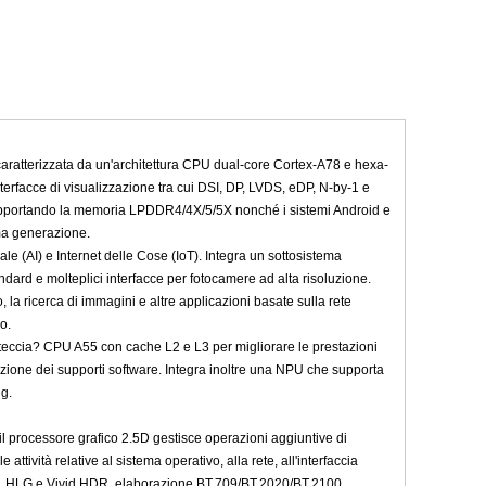
caratterizzata da un'architettura CPU dual-core Cortex-A78 e hexa-
facce di visualizzazione tra cui DSI, DP, LVDS, eDP, N-by-1 e
 Supportando la memoria LPDDR4/4X/5/5X nonché i sistemi Android e
ima generazione.
e (AI) e Internet delle Cose (IoT). Integra un sottosistema
ard e molteplici interfacce per fotocamere ad alta risoluzione.
o, la ricerca di immagini e altre applicazioni basate sulla rete
o.
eccia? CPU A55 con cache L2 e L3 per migliorare le prestazioni
zione dei supporti software. Integra inoltre una NPU che supporta
ng.
 processore grafico 2.5D gestisce operazioni aggiuntive di
tività relative al sistema operativo, alla rete, all'interfaccia
10, HLG e Vivid HDR, elaborazione BT.709/BT.2020/BT.2100,