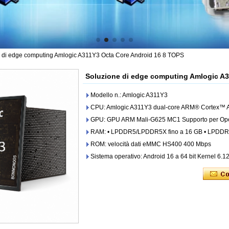
 di edge computing Amlogic A311Y3 Octa Core Android 16 8 TOPS
Soluzione di edge computing Amlogic A3
Modello n.: Amlogic A311Y3
CPU: Amlogic A311Y3 dual-core ARM® Cortex™ 
GPU: GPU ARM Mali-G625 MC1 Supporto per Ope
RAM: • LPDDR5/LPDDR5X fino a 16 GB • LPDDR
ROM: velocità dati eMMC HS400 400 Mbps
Sistema operativo: Android 16 a 64 bit Kernel 6.1