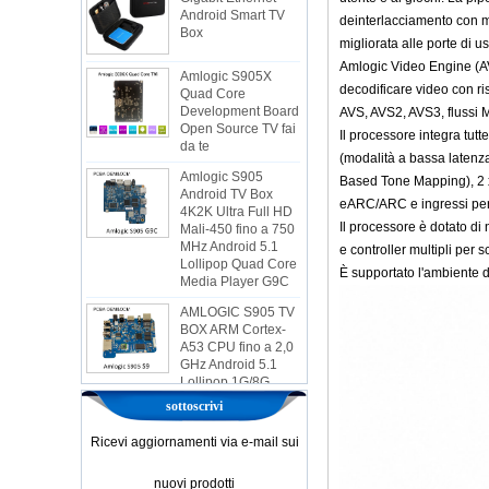
deinterlacciamento con mi
Amlogic S905X
migliorata alle porte di us
Quad Core
Amlogic Video Engine (AV
Development Board
decodificare video con r
Open Source TV fai
da te
AVS, AVS2, AVS3, flussi 
Il processore integra tu
Amlogic S905
(modalità a bassa latenz
Android TV Box
4K2K Ultra Full HD
Based Tone Mapping), 2 x 
Mali-450 fino a 750
eARC/ARC e ingressi per
MHz Android 5.1
Il processore è dotato di
Lollipop Quad Core
Media Player G9C
e controller multipli per
È supportato l'ambiente 
AMLOGIC S905 TV
BOX ARM Cortex-
A53 CPU fino a 2,0
GHz Android 5.1
Lollipop 1G/8G
4K2K Android TV
Box Player S9
sottoscrivi
Amlogic più recente
S905X TV Box
Ricevi aggiornamenti via e-mail sui
Android 6.0 OS
AMLOGIC S905X
TV Box Quad Core
nuovi prodotti