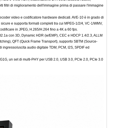
i filtri di miglioramento dell'immagine prima di passare l'immagine
coder video e codificatore hardware dedicati. AVE-10 è in grado di
 sicure e supporta formati completi tra cui MPEG-1/2/4, VC-1/WMV,
dificare in JPEG, H.265/H.264 fino a 4K a 60 fps.
re HDMI2.1a con 3D, Dynamic HDR (w/EMP), CEC e HDCP 1.4/2.3, ALLM
itching), QFT (Quick Frame Transport), supporto SBTM (Source-
e di ingresso/uscita audio digitale TDM, PCM, I2S, SPDIF ed
2.5G1G, un set di multi-PHY per USB 2.0, USB 3.0, PCIe 2.0, PCIe 3.0