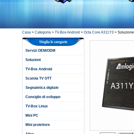
Casa
>
Categoria
>
TV-Box Android
>
Octa Core A311Y3
>
Soluzione
Sfoglia le categorie
Servizi OEM/ODM
Soluzioni
TV-Box Android
Scatola TV OTT
Segnaletica digitale
Consiglio di sviluppo
TV-Box Linux
Mini PC
Mini proiettore
Altro