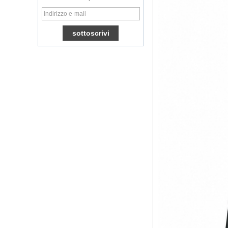
Ott TV Box VP9
H.265 Smart TV Box
x96
Box TV Android con
slot per scheda SIM
3G/4G, fornitore di
leggi multimediali
Full
Android 6.0
Marshmallow
Amlogic S905X TV
Box Quad Core TV
Box Ott Smart TV
Box x96
Android 10
Allwinner Quad
Core H313 Multi-
core G31 GPU
X96Q TV Box
Smart TV Box Ott
Android 4.4 Kikat
TV Box MXQ
2 in 1 Octa Core