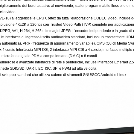
glioramento dei bordi adattivo al movimento, scaler programmabile flessibile e molt
cita video.
E-10) alleggerisce le CPU Cortex da tutta l'elaborazione CODEC video. Include de
isoluzione 4Kx2K a 120 fps con Trusted Video Path (TVP) completo per applicazioni
MJPEG, AV1, H.264, H.265 e immagini JPEG. L'encoder indipendente è in grado di co
tte le interfacce di ingresso/uscita audio/video standard, incluso un trasmettito
a automatica), VRR (frequenza di aggiornamento variabile), QMS (Quick Media Sw
4 corsie Interfaccia MIPI-DSI, 2 interfacce MIPI-CSI a 4 corsie, interfacce multipl
 microfono digitale PDM a campo lontano (DMIC) a 8 canali.
 numerose e avanzate interfacce di rete e periferiche, incluse interfacce Ethernet 
 schede SDIO/SD, UART, I2C, I3C, SPI e PWM ad alta velocità.
di sviluppo standard che utilizza catene di strumenti GNU/GCC Android e Linux.