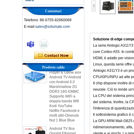
Contattaci
Telefono: 86-0755-82660069
E-mail:
sales@sztomato.com
Smart TV Box Ott
Android 4.4 Kikat
Soluzione di edge comp
TV Box MXQ
La serie Amlogic A311Y3 è
core Cortex-A55. In comb
2 in 1 Octa Core
Streaming Media
HDMI, è adatto per visio
Player & Game Box
Linux, questa serie offre
Prodotto caldo
Android TV Android
Amlogic A311Y3 è un proce
con Android 6.0
CPU/GPU/NPU ad alte prest
Marshmallow 2G
DDR3 16G EMMC
Il chip dispone inoltre di
Supporto WiFi a
neurale. Ciò lo rende un'
doppia banda Wifi
La CPU del sistema princ
Kodi YouTube
Netflix Facebook e
del sistema. Inoltre, la 
molti altri-Onenuts
l'inferenza di quantizzazi
Nut 1 Blue Blue
Il sottosistema grafico è c
Android TV Box
La GPU ARM Mali-G625 ges
Gigabit Ethernet
ridimensionamento, alfa, r
Android Smart TV
Box
utente e ai giochi. La p