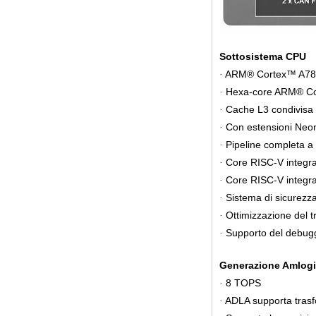
Amlogic S905X TV
Box Quad Core TV
Box Ott Smart TV
Box x96
Sottosistema CPU
Android 10
Allwinner Quad
ARM® Cortex™ A78 du
·
Core H313 Multi-
core G31 GPU
Hexa-core ARM® Cort
·
X96Q TV Box
Cache L3 condivisa
·
Con estensioni Neon
·
Pipeline completa a 
·
Core RISC-V integrat
·
Core RISC-V integrat
·
Sistema di sicurezz
·
Ottimizzazione del t
·
Supporto del debug
·
Generazione Amlogi
8 TOPS
·
ADLA supporta trasfo
·