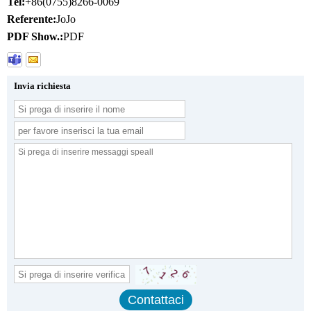
Tel:
+86(0755)8266-0069
Referente:
JoJo
PDF Show.:
PDF
Invia richiesta