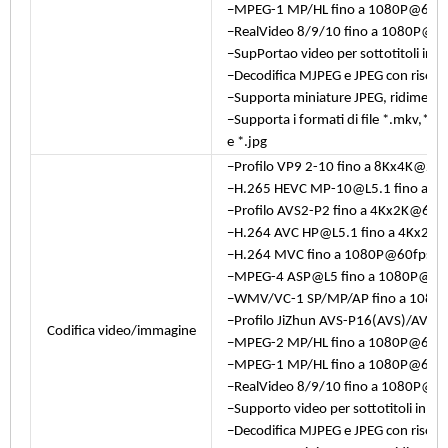
−MPEG-1 MP/HL fino a 1080P@60fp
−RealVideo 8/9/10 fino a 1080P@6
−SupPortao video per sottotitoli in pi
−Decodifica MJPEG e JPEG con risoluz
−Supporta miniature JPEG, ridimensio
−Supporta i formati di file *.mkv,*.
e *.jpg
−Profilo VP9 2-10 fino a 8Kx4K@2
−H.265 HEVC MP-10@L5.1 fino a 8
−Profilo AVS2-P2 fino a 4Kx2K@60f
−H.264 AVC HP@L5.1 fino a 4Kx2K
−H.264 MVC fino a 1080P@60fps
−MPEG-4 ASP@L5 fino a 1080P@60f
−WMV/VC-1 SP/MP/AP fino a 1080P 
−Profilo JiZhun AVS-P16(AVS)/AVS-
Codifica video/immagine
−MPEG-2 MP/HL fino a 1080P@60fp
−MPEG-1 MP/HL fino a 1080P@60fp
−RealVideo 8/9/10 fino a 1080P@6
−Supporto video per sottotitoli in più
−Decodifica MJPEG e JPEG con risoluz