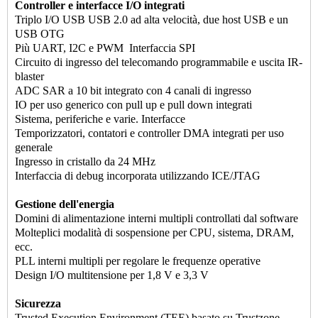
Controller e interfacce I/O integrati
Triplo I/O USB USB 2.0 ad alta velocità, due host USB e un
USB OTG
Più UART, I2C e PWM Interfaccia SPI
Circuito di ingresso del telecomando programmabile e uscita IR-
blaster
ADC SAR a 10 bit integrato con 4 canali di ingresso
IO per uso generico con pull up e pull down integrati
Sistema, periferiche e varie. Interfacce
Temporizzatori, contatori e controller DMA integrati per uso
generale
Ingresso in cristallo da 24 MHz
Interfaccia di debug incorporata utilizzando ICE/JTAG
Gestione dell'energia
Domini di alimentazione interni multipli controllati dal software
Molteplici modalità di sospensione per CPU, sistema, DRAM,
ecc.
PLL interni multipli per regolare le frequenze operative
Design I/O multitensione per 1,8 V e 3,3 V
Sicurezza
Trusted Execution Environment (TEE) basato su Trustzone