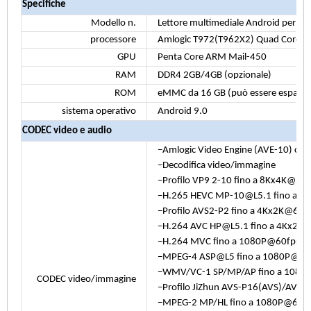
Specifiche
Modello n.
Lettore multimediale Android per seg
processore
Amlogic T972(T962X2) Quad Core A
GPU
Penta Core ARM Mail-450
RAM
DDR4 2GB/4GB (opzionale)
ROM
eMMC da 16 GB (può essere espanso
sistema operativo
Android 9.0
CODEC video e audio
−Amlogic Video Engine (AVE-10) con
−Decodifica video/immagine
−Profilo VP9 2-10 fino a 8Kx4K@2
−H.265 HEVC MP-10@L5.1 fino a 8
−Profilo AVS2-P2 fino a 4Kx2K@60f
−H.264 AVC HP@L5.1 fino a 4Kx2K
−H.264 MVC fino a 1080P@60fps
−MPEG-4 ASP@L5 fino a 1080P@60f
−WMV/VC-1 SP/MP/AP fino a 1080P 
CODEC video/immagine
−Profilo JiZhun AVS-P16(AVS)/AVS-
−MPEG-2 MP/HL fino a 1080P@60fp