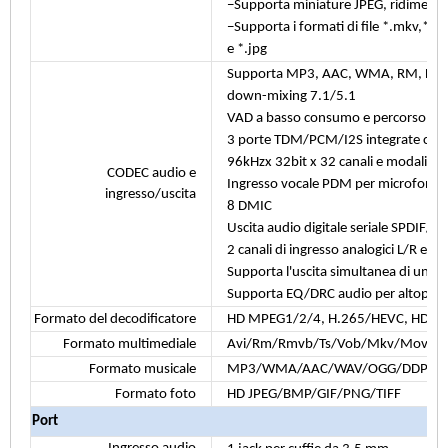
−Supporta miniature JPEG, ridimensio
−Supporta i formati di file *.mkv,*.
e *.jpg
Supporta MP3, AAC, WMA, RM, FLAC,
down-mixing 7.1/5.1
VAD a basso consumo e percorso di 
3 porte TDM/PCM/I2S integrate con 
96kHzx 32bit x 32 canali e modalità I
CODEC audio e
Ingresso vocale PDM per microfono di
ingresso/uscita
8 DMIC
Uscita audio digitale seriale SPDIF/I
2 canali di ingresso analogici L/R e 2 c
Supporta l'uscita simultanea di un d
Supporta EQ/DRC audio per altoparl
Formato del decodificatore
HD MPEG1/2/4, H.265/HEVC, HD AV
Formato multimediale
Avi/Rm/Rmvb/Ts/Vob/Mkv/Mov/IS
Formato musicale
MP3/WMA/AAC/WAV/OGG/DDP/Tru
Formato foto
HD JPEG/BMP/GIF/PNG/TIFF
Port