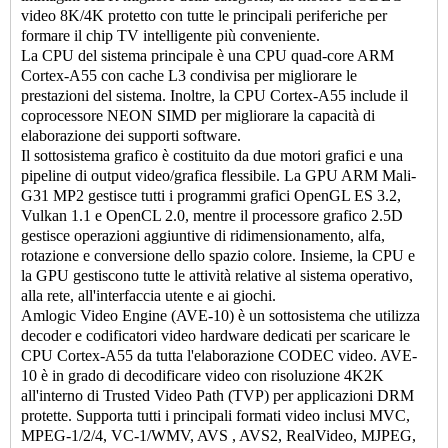
video 8K/4K protetto con tutte le principali periferiche per
formare il chip TV intelligente più conveniente.
La CPU del sistema principale è una CPU quad-core ARM
Cortex-A55 con cache L3 condivisa per migliorare le
prestazioni del sistema. Inoltre, la CPU Cortex-A55 include il
coprocessore NEON SIMD per migliorare la capacità di
elaborazione dei supporti software.
Il sottosistema grafico è costituito da due motori grafici e una
pipeline di output video/grafica flessibile. La GPU ARM Mali-
G31 MP2 gestisce tutti i programmi grafici OpenGL ES 3.2,
Vulkan 1.1 e OpenCL 2.0, mentre il processore grafico 2.5D
gestisce operazioni aggiuntive di ridimensionamento, alfa,
rotazione e conversione dello spazio colore. Insieme, la CPU e
la GPU gestiscono tutte le attività relative al sistema operativo,
alla rete, all'interfaccia utente e ai giochi.
Amlogic Video Engine (AVE-10) è un sottosistema che utilizza
decoder e codificatori video hardware dedicati per scaricare le
CPU Cortex-A55 da tutta l'elaborazione CODEC video. AVE-
10 è in grado di decodificare video con risoluzione 4K2K
all'interno di Trusted Video Path (TVP) per applicazioni DRM
protette. Supporta tutti i principali formati video inclusi MVC,
MPEG-1/2/4, VC-1/WMV, AVS , AVS2, RealVideo, MJPEG,