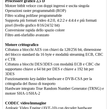
Processore grafico 2,5 D
Motore bitblt veloce con doppi ingressi e uscita singola
Operazioni raster programmabili (ROP)
Filtro scaling polifase programmabile
Supporta più formati video 4:2:0, 4:2:2 e 4:4:4 e più formati
pixel (livello grafico 8/16/24/32 bit)
Conversione rapida dello spazio colore
Filtro anti-sfarfallio avanzato
Motore crittografico
Cifratura a blocchi AES con chiavi da 128/256 bit, dimensione
del blocco standard da 16 byte e modalità streaming ECB, CBC
e CTR
Cifratura a blocchi DES/3DES con modalità ECB e CBC che
supportano chiave a 64 bit per DES e chiave a 192 bit per
3DES
Funzionamento key-ladder hardware e DVB-CSA per la
crittografia del flusso di trasporto
Hardware integrato True Random Number Generator (TRNG) e
motore SHA-1/SHA-2
CODEC video/immagine
Amlogic Video Engine (AVE-10) con decoder hardware