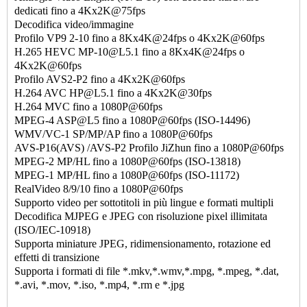
dedicati fino a 4Kx2K@75fps
Decodifica video/immagine
Profilo VP9 2-10 fino a 8Kx4K@24fps o 4Kx2K@60fps
H.265 HEVC MP-10@L5.1 fino a 8Kx4K@24fps o
4Kx2K@60fps
Profilo AVS2-P2 fino a 4Kx2K@60fps
H.264 AVC HP@L5.1 fino a 4Kx2K@30fps
H.264 MVC fino a 1080P@60fps
MPEG-4 ASP@L5 fino a 1080P@60fps (ISO-14496)
WMV/VC-1 SP/MP/AP fino a 1080P@60fps
AVS-P16(AVS) /AVS-P2 Profilo JiZhun fino a 1080P@60fps
MPEG-2 MP/HL fino a 1080P@60fps (ISO-13818)
MPEG-1 MP/HL fino a 1080P@60fps (ISO-11172)
RealVideo 8/9/10 fino a 1080P@60fps
Supporto video per sottotitoli in più lingue e formati multipli
Decodifica MJPEG e JPEG con risoluzione pixel illimitata
(ISO/IEC-10918)
Supporta miniature JPEG, ridimensionamento, rotazione ed
effetti di transizione
Supporta i formati di file *.mkv,*.wmv,*.mpg, *.mpeg, *.dat,
*.avi, *.mov, *.iso, *.mp4, *.rm e *.jpg