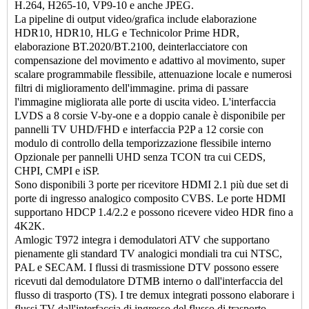
H.264, H265-10, VP9-10 e anche JPEG.
La pipeline di output video/grafica include elaborazione
HDR10, HDR10, HLG e Technicolor Prime HDR,
elaborazione BT.2020/BT.2100, deinterlacciatore con
compensazione del movimento e adattivo al movimento, super
scalare programmabile flessibile, attenuazione locale e numerosi
filtri di miglioramento dell'immagine. prima di passare
l'immagine migliorata alle porte di uscita video. L'interfaccia
LVDS a 8 corsie V-by-one e a doppio canale è disponibile per
pannelli TV UHD/FHD e interfaccia P2P a 12 corsie con
modulo di controllo della temporizzazione flessibile interno
Opzionale per pannelli UHD senza TCON tra cui CEDS,
CHPI, CMPI e iSP.
Sono disponibili 3 porte per ricevitore HDMI 2.1 più due set di
porte di ingresso analogico composito CVBS. Le porte HDMI
supportano HDCP 1.4/2.2 e possono ricevere video HDR fino a
4K2K.
Amlogic T972 integra i demodulatori ATV che supportano
pienamente gli standard TV analogici mondiali tra cui NTSC,
PAL e SECAM. I flussi di trasmissione DTV possono essere
ricevuti dal demodulatore DTMB interno o dall'interfaccia del
flusso di trasporto (TS). I tre demux integrati possono elaborare i
flussi TV dall'interfaccia di ingresso del flusso di trasporto