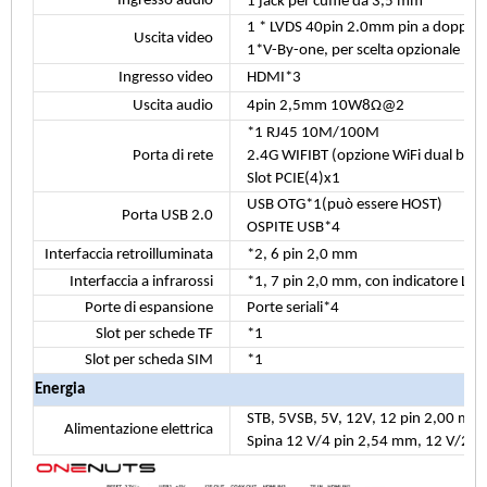
Ingresso audio
1 jack per cuffie da 3,5 mm
1 * LVDS 40pin 2.0mm pin a doppia f
Uscita video
1*V-By-one, per scelta opzionale
Ingresso video
HDMI*3
Uscita audio
4pin 2,5mm 10W8Ω@2
*1 RJ45 10M/100M
Porta di rete
2.4G WIFIBT (opzione WiFi dual ban
Slot PCIE(4)x1
USB OTG*1(può essere HOST)
Porta USB 2.0
OSPITE USB*4
Interfaccia retroilluminata
*2, 6 pin 2,0 mm
Interfaccia a infrarossi
*1, 7 pin 2,0 mm, con indicatore LED
Porte di espansione
Porte seriali*4
Slot per schede TF
*1
Slot per scheda SIM
*1
Energia
STB, 5VSB, 5V, 12V, 12 pin 2,00 mm
Alimentazione elettrica
Spina 12 V/4 pin 2,54 mm, 12 V/2,5