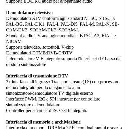
Supporta EQ/DRC audio per altoparlante audio
Demodulatore televisivo
Demodulatori ATV conformi agli standard NTSC, NTSC-J,
PAL-BG, PAL-DK1, PAL-I, PAL-DK, PAL-M, PAL-N, SE-
CAM-DK2, SECAM-DK3, SECAM-L
Standard audio TV analogico mondiale: BTSC, A2, EIA-J e
NICAM
Supporta televideo, sottotitoli, V-chip
Demodulatori DTMB/DVB-C/DTV
Il demodulatore VIF integrato supporta l'interfaccia IF bassa dal
modulo sintonizzatore
Interfaccia di trasmissione DTV
3x interfacce di ingresso Transport stream (TS) con processore
demux integrato per il collegamento a un
sintonizzatore/demodulatore TV digitale esterno
Interfacce PWM, I2C e SPI integrate per controllare
sintonizzatore e demodulatore
Controller per smart card ISO 7816 integrato
Interfaccia di memoria e archiviazione
Interfaccia di memoria DRAM a 32 bit con dual ranghi e spazio