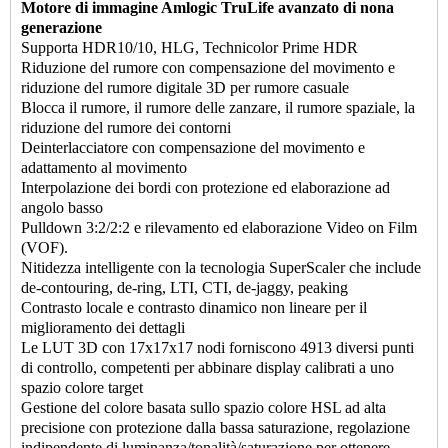
Motore di immagine Amlogic TruLife avanzato di nona
generazione
Supporta HDR10/10, HLG, Technicolor Prime HDR
Riduzione del rumore con compensazione del movimento e
riduzione del rumore digitale 3D per rumore casuale
Blocca il rumore, il rumore delle zanzare, il rumore spaziale, la
riduzione del rumore dei contorni
Deinterlacciatore con compensazione del movimento e
adattamento al movimento
Interpolazione dei bordi con protezione ed elaborazione ad
angolo basso
Pulldown 3:2/2:2 e rilevamento ed elaborazione Video on Film
(VOF).
Nitidezza intelligente con la tecnologia SuperScaler che include
de-contouring, de-ring, LTI, CTI, de-jaggy, peaking
Contrasto locale e contrasto dinamico non lineare per il
miglioramento dei dettagli
Le LUT 3D con 17x17x17 nodi forniscono 4913 diversi punti
di controllo, competenti per abbinare display calibrati a uno
spazio colore target
Gestione del colore basata sullo spazio colore HSL ad alta
precisione con protezione dalla bassa saturazione, regolazione
indipendente di luminanza/tonalità/saturazione per ottenere