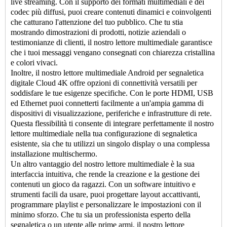
live streaming. Con il supporto dei formati multimediali e dei
codec più diffusi, puoi creare contenuti dinamici e coinvolgenti
che catturano l'attenzione del tuo pubblico. Che tu stia
mostrando dimostrazioni di prodotti, notizie aziendali o
testimonianze di clienti, il nostro lettore multimediale garantisce
che i tuoi messaggi vengano consegnati con chiarezza cristallina
e colori vivaci.
Inoltre, il nostro lettore multimediale Android per segnaletica
digitale Cloud 4K offre opzioni di connettività versatili per
soddisfare le tue esigenze specifiche. Con le porte HDMI, USB
ed Ethernet puoi connetterti facilmente a un'ampia gamma di
dispositivi di visualizzazione, periferiche e infrastrutture di rete.
Questa flessibilità ti consente di integrare perfettamente il nostro
lettore multimediale nella tua configurazione di segnaletica
esistente, sia che tu utilizzi un singolo display o una complessa
installazione multischermo.
Un altro vantaggio del nostro lettore multimediale è la sua
interfaccia intuitiva, che rende la creazione e la gestione dei
contenuti un gioco da ragazzi. Con un software intuitivo e
strumenti facili da usare, puoi progettare layout accattivanti,
programmare playlist e personalizzare le impostazioni con il
minimo sforzo. Che tu sia un professionista esperto della
segnaletica o un utente alle prime armi, il nostro lettore