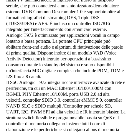
seriale, che può connettersi a un sintonizzatore/demodulatore
esterno. DVB Common Descrambler 1.0 è supportato oltre ai
formati crittografici di streaming DES, Triple DES
(TDES/3DES) e AES. È incluso un controller ISO7816
integrato per l'interfacciamento con smart card esterne.
Amlogic T972 è ottimizzato per applicazioni vocali in campo
lontano a bassa potenza. La potente CPU principale può
abilitare front-end audio e algoritmi di riattivazione delle parole
di prima qualità. Dispone inoltre di un modulo VAD (Voice
Activity Detection) integrato per operazioni a bassissimo
consumo durante lo standby del sistema e sono disponibili
un'interfaccia MIC digitale completa che include PDM, TDM e
I2S fino a 8 canali.
Il SoC Amlogic T972 integra ricche interfacce avanzate di rete e
periferiche, tra cui un MAC Ethernet 10/100/1000M con
RGMII, PHY Ethernet 10/100M, porta USB 2.0 ad alta
velocità, controller SDIO 3.0, controller eMMC 5.0, controller
NAND SLC e SDIO multipli /Controller per schede SD,
UART, I2C, PWM SPI ad alta velocità e IR integrato blaster. La
struttura switch flessibile e programmabile basata su QoS e il
controller di memoria collegano insieme tutti i core di
elaborazione e le periferiche e si collegano al bus di memoria