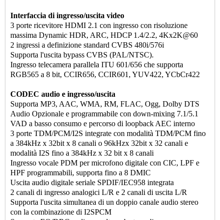
Interfaccia di ingresso/uscita video
3 porte ricevitore HDMI 2.1 con ingresso con risoluzione
massima Dynamic HDR, ARC, HDCP 1.4/2.2, 4Kx2K@60
2 ingressi a definizione standard CVBS 480i/576i
Supporta l'uscita bypass CVBS (PAL/NTSC).
Ingresso telecamera parallela ITU 601/656 che supporta
RGB565 a 8 bit, CCIR656, CCIR601, YUV422, YCbCr422
CODEC audio e ingresso/uscita
Supporta MP3, AAC, WMA, RM, FLAC, Ogg, Dolby DTS
Audio Opzionale e programmabile con down-mixing 7.1/5.1
VAD a basso consumo e percorso di loopback AEC interno
3 porte TDM/PCM/I2S integrate con modalità TDM/PCM fino
a 384kHz x 32bit x 8 canali o 96kHzx 32bit x 32 canali e
modalità I2S fino a 384kHz x 32 bit x 8 canali
Ingresso vocale PDM per microfono digitale con CIC, LPF e
HPF programmabili, supporta fino a 8 DMIC
Uscita audio digitale seriale SPDIF/IEC958 integrata
2 canali di ingresso analogici L/R e 2 canali di uscita L/R
Supporta l'uscita simultanea di un doppio canale audio stereo
con la combinazione di I2SPCM