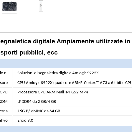
segnaletica digitale Ampiamente utilizzate in 
asporti pubblici, ecc
o n.
Soluzioni di segnaletica digitale Amlogic S922X
sore
CPU Amlogic S922X quad core ARM® Cortex™ A73 a 64 bit e CP
GPU
Processore GPU ARM MaliTM-G52 MP4
ROM
LPDDR4 da 2 GB/4 GB
terna
16G
B/
eMMC da 64 GB
ativo
Eroid 9.0