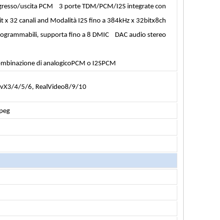
 ingresso/uscita PCM
3 porte TDM/PCM/I2S integrate con
t x 32 canali
and
Modalità I2S fino a
384kHz x 32bitx8ch
programmabili, supporta fino a 8 DMIC
DAC audio stereo
 combinazione di analogicoPCM o I2SPCM
vX3/4/5/6, RealVideo8/9/10
peg