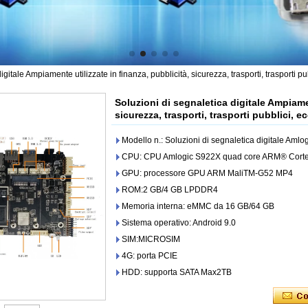
igitale Ampiamente utilizzate in finanza, pubblicità, sicurezza, trasporti, trasporti pu
Soluzioni di segnaletica digitale Ampiamen
sicurezza, trasporti, trasporti pubblici, e
Modello n.: Soluzioni di segnaletica digitale Aml
CPU: CPU Amlogic S922X quad core ARM® Corte
GPU: processore GPU ARM MaliTM-G52 MP4
ROM:2 GB/4 GB LPDDR4
Memoria interna: eMMC da 16 GB/64 GB
Sistema operativo: Android 9.0
SIM:MICROSIM
4G: porta PCIE
HDD: supporta SATA Max2TB