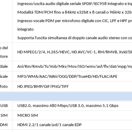
Ingresso/uscita audio digitale seriale SPDIF/IEC958 integrato e
Modalità TDM/PCM fino a 84kHz x32bit x 8 canali o 96kHz x 32bi
Ingresso vocale PDM per microfono digitale con CIC, LPF e HPF 
integrato
Supporta l'uscita simultanea di doppio canale audio stereo con
 del
HD MPEG1/2/4, H.265/HEVC, HD AVC/VC-1, RM/RMVB, Xvid/Di
atore
iale
Avi/Rm/Rmvb/Ts/Vob/Mkv/Mov/ISO/wmv/asf/flv/dat/mpg/m
cale
MP3/WMA/AAC/WAV/OGG/DDP/TrueHD/HD/FLAC/APE
foto
HD JPEG/BMP/GIF/PNG/TIFF
 USB
USB2.0, massimo 480 Mbps/USB 3.0, massimo 5,1 Gbps
SIM
MICRO SIM
DMI
HDMI 2.2/1 canale Lvd/1 canale EDP