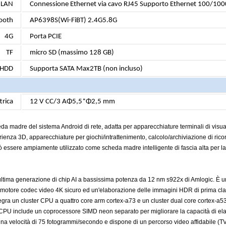
LAN
Connessione Ethernet via cavo RJ45 Supporto Ethernet 100/10
ooth
AP6398S(Wi-FiBT) 2.4G5.8G
4G
Porta PCIE
TF
micro SD (massimo 128 GB)
HDD
Supporta SATA Max2TB (non incluso)
trica
12 V CC/3 AΦ5,5*Φ2,5 mm
da madre del sistema Android di rete, adatta per apparecchiature terminali di visuali
erienza 3D, apparecchiature per giochi/intrattenimento, calcolo/archiviazione di ricon
 essere ampiamente utilizzato come scheda madre intelligente di fascia alta per la fina
'ultima generazione di chip AI a bassissima potenza da 12 nm s922x di Amlogic. È 
motore codec video 4K sicuro ed un'elaborazione delle immagini HDR di prima clas
egra un cluster CPU a quattro core arm cortex-a73 e un cluster dual core cortex-a53
 CPU include un coprocessore SIMD neon separato per migliorare la capacità di ela
na velocità di 75 fotogrammi/secondo e dispone di un percorso video affidabile (T