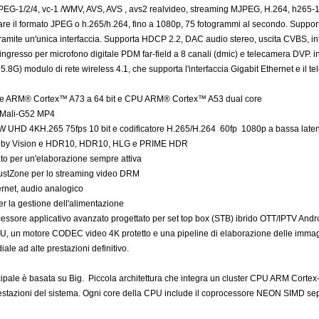
MPEG-1/2/4, vc-1 /WMV, AVS, AVS , avs2 realvideo, streaming MJPEG, H.264, h265-10
re il formato JPEG o h.265/h.264, fino a 1080p, 75 fotogrammi al secondo. Supporta 
ramite un'unica interfaccia. Supporta HDCP 2.2, DAC audio stereo, uscita CVBS, inter
gresso per microfono digitale PDM far-field a 8 canali (dmic) e telecamera DVP. int
.8G) modulo di rete wireless 4.1, che supporta l'interfaccia Gigabit Ethernet e il t
e ARM® Cortex™ A73 a 64 bit e CPU ARM® Cortex™ A53 dual core
Mali-G52 MP4
HW UHD 4KH.265 75fps 10 bit e codificatore H.265/H.264 60fp 1080p a bassa late
olby Vision e HDR10, HDR10, HLG e PRIME HDR
to per un'elaborazione sempre attiva
rustZone per lo streaming video DRM
ernet, audio analogico
er la gestione dell'alimentazione
ssore applicativo avanzato progettato per set top box (STB) ibrido OTT/IPTV Androi
, un motore CODEC video 4K protetto e una pipeline di elaborazione delle immagini 
ale ad alte prestazioni definitivo.
ipale è basata su Big. Piccola architettura che integra un cluster CPU ARM Corte
restazioni del sistema. Ogni core della CPU include il coprocessore NEON SIMD sepa