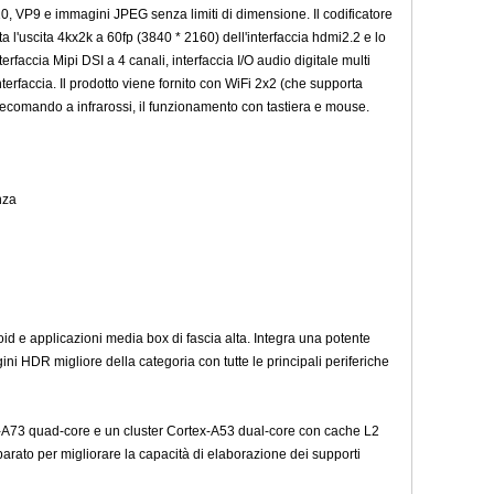
, VP9 e immagini JPEG senza limiti di dimensione. Il codificatore
l'uscita 4kx2k a 60fp (3840 * 2160) dell'interfaccia hdmi2.2 e lo
faccia Mipi DSI a 4 canali, interfaccia I/O audio digitale multi
erfaccia. Il prodotto viene fornito con WiFi 2x2 (che supporta
elecomando a infrarossi, il funzionamento con tastiera e mouse.
nza
d e applicazioni media box di fascia alta. Integra una potente
HDR migliore della categoria con tutte le principali periferiche
x-A73 quad-core e un cluster Cortex-A53 dual-core con cache L2
rato per migliorare la capacità di elaborazione dei supporti