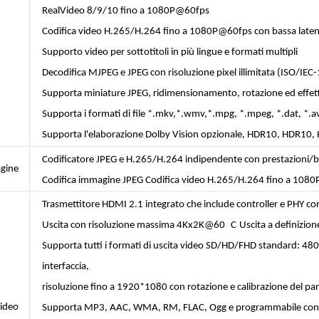
RealVideo 8/9/10 fino a 1080P@60fps
Codifica video H.265/H.264 fino a 1080P@60fps con bassa late
Supporto video per sottotitoli in più lingue e formati multipli
Decodifica MJPEG e JPEG con risoluzione pixel illimitata (ISO/IE
Supporta miniature JPEG, ridimensionamento, rotazione ed effetti
Supporta i formati di file *.mkv,*.wmv,*.mpg, *.mpeg, *.dat, *.av
Supporta l'elaborazione Dolby Vision opzionale, HDR10, HDR10
Codificatore JPEG e H.265/H.264 indipendente con prestazioni/bit
gine
Codifica immagine JPEG Codifica video H.265/H.264 fino a 1080
Trasmettitore HDMI 2.1 integrato che include controller e PHY 
Uscita con risoluzione massima 4Kx2K@60 C
Uscita a definizio
Supporta tutti i formati di uscita video SD/HD/FHD standard: 4
interfaccia,
risoluzione fino a 1920*1080 con rotazione e calibrazione del pa
video
Supporta MP3, AAC, WMA, RM, FLAC, Ogg e programmabile con