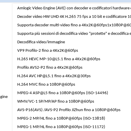
Amlogic Video Engine (AVE) con decoder e codificatori hardware 
Decoder video HW UHD 4K H.265 75 fps a 10 bit e codificatore 1
Supporta decoder multi-video fino a 4Kx2K@60fps1x1080P@6
Supporta più sessioni di decodifica video "protette" e decodifica 
Decodifica video/immagine
VP9 Profilo-2 fino a 4Kx2K@60fps
H.265 HEVC MP-10@L5.1 fino a 4Kx2K@60fps
Profilo AVS2-P2 fino a 4Kx2K@60fps
H.264 AVC HP@L5.1 fino a 4Kx2K@30fps
H.264 MVC fino a 1080P@60fps
MPEG-4 ASP@L5 fino a 1080P@60fps (ISO-14496)
gine
WMV/VC-1 SP/MP/AP fino a 1080P@60fps
AVS-P16(AVS) /AVS-P2 Profilo JiZhun fino a 1080P@60fps
MPEG-2 MP/HL fino a 1080P@60fps (ISO-13818)
MPEG-1 MP/HL fino a 1080P@60fps (ISO-11172)