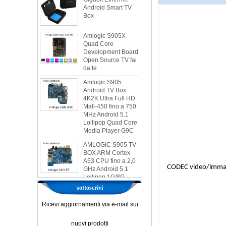
Box
Amlogic S905X
Quad Core
Development Board
Open Source TV fai
da te
Amlogic S905
Android TV Box
4K2K Ultra Full HD
Mali-450 fino a 750
MHz Android 5.1
Lollipop Quad Core
Media Player G9C
AMLOGIC S905 TV
BOX ARM Cortex-
A53 CPU fino a 2,0
GHz Android 5.1
Lollipop 1G/8G
CODEC video/imma
4K2K Android TV
Box Player S9
sottoscrivi
Amlogic più recente
S905X TV Box
Ricevi aggiornamenti via e-mail sui
Android 6.0 OS
AMLOGIC S905X
nuovi prodotti