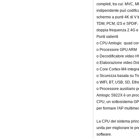
completi, tra cui: MVC, 
Amlogic S905X TV
Box Quad Core TV
indipendente può codifica
Box Ott Smart TV
schermo a punti 4K di V t
Box x96
TDM, PCM, I2S e SPDIF, in
Android 10
doppia frequenza 2.4G e 5
Allwinner Quad
Punti salienti
Core H313 Multi-
core G31 GPU
o CPU Amlogic quad cor
X96Q TV Box
o Processore GPU ARM 
o Decodificatore video 
o Elaborazione video D
o Core Cortex-M4 integra
o Sicurezza basata su T
o WIFI, BT, USB, SD, Eth
o Processore ausiliario p
Amlogic S922X è un proce
CPU, un sottosistema GPU
per formare l'AP multimedi
La CPU del sistema princ
unita per migliorare le p
software.