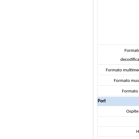
Streaming Media
Player & Game Box
Android TV Android
con Android 6.0
Marshmallow 2G
DDR3 16G EMMC
Supporto WiFi a
doppia banda Wifi
Kodi YouTube
Netflix Facebook e
Formato
molti altri-Onenuts
Nut 1 Blue Blue
decodific
Android TV Box
Formato multimed
Gigabit Ethernet
Android Smart TV
Formato musi
Box
Formato 
Amlogic S905X
Quad Core
Port
Development Board
Open Source TV fai
Ospite
da te
Amlogic S905
Android TV Box
H
4K2K Ultra Full HD
Mali-450 fino a 750