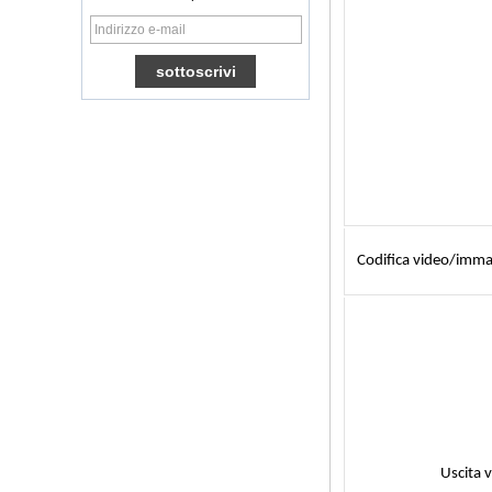
TV Box Quad Core
Ott TV Box VP9
H.265 Smart TV Box
x96
Box TV Android con
slot per scheda SIM
3G/4G, fornitore di
leggi multimediali
Full
Android 6.0
Marshmallow
Amlogic S905X TV
Box Quad Core TV
Box Ott Smart TV
Codifica video/imma
Box x96
Android 10
Allwinner Quad
Core H313 Multi-
core G31 GPU
X96Q TV Box
Smart TV Box Ott
Android 4.4 Kikat
TV Box MXQ
Uscita 
2 in 1 Octa Core