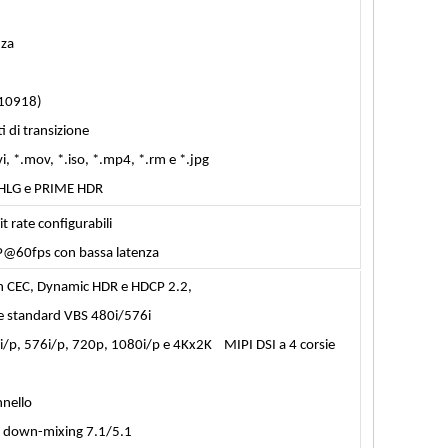
nza
C-10918)
 di transizione
i, *.mov, *.iso, *.mp4, *.rm e *.jpg
, HLG e PRIME HDR
 rate configurabili
P@60fps con bassa latenza
con CEC, Dynamic HDR e HDCP 2.2,
ne standard VBS 480i/576i
80i/p, 576i/p, 720p, 1080i/p e 4Kx2K
MIPI DSI a 4 corsie
nnello
 down-mixing 7.1/5.1