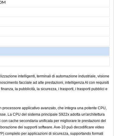
00M
zzazione intelligenti, terminali di automazione industriale, visione
oscimento facciale ad alte prestazioni, intelligenza AI con requisiti
nza, la pubblicità, la sicurezza, i trasporti, i trasporti pubblici e
un processore applicativo avanzato, che integra una potente CPU,
se. La CPU del sistema principale S922x adotta un'architettura
 con cache secondaria unificata per migliorare le prestazioni del
borazione dei supporti software. Ave-10 può decodificare video
VP) completo per applicazioni di sicurezza, supportando formati