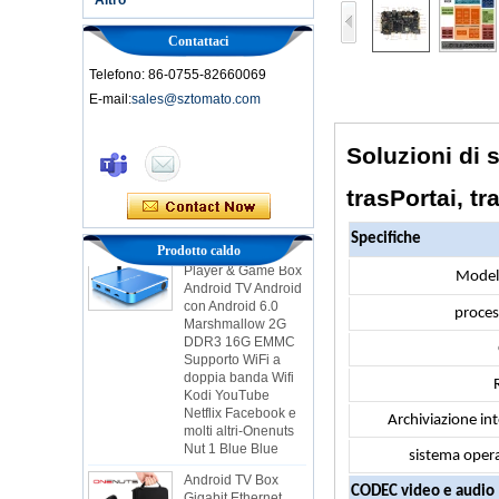
Contattaci
Telefono: 86-0755-82660069
E-mail:
sales@sztomato.com
Smart TV Box Ott
Android 4.4 Kikat
Soluzioni di 
TV Box MXQ
trasPortai, tr
2 in 1 Octa Core
Streaming Media
Specifiche
Player & Game Box
Prodotto caldo
Android TV Android
Modell
con Android 6.0
Marshmallow 2G
proces
DDR3 16G EMMC
Supporto WiFi a
doppia banda Wifi
Kodi YouTube
Netflix Facebook e
molti altri-Onenuts
Archiviazione in
Nut 1 Blue Blue
Android TV Box
sistema oper
Gigabit Ethernet
Android Smart TV
CODEC video e audio