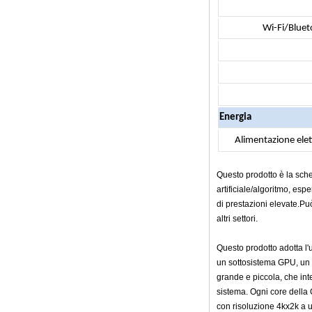
MHz Android 5.1
Lollipop Quad Core
Wi-Fi/Bluet
Media Player G9C
AMLOGIC S905 TV
BOX ARM Cortex-
A53 CPU fino a 2,0
GHz Android 5.1
Lollipop 1G/8G
4K2K Android TV
Energia
Box Player S9
Amlogic più recente
Alimentazione elet
S905X TV Box
Android 6.0 OS
AMLOGIC S905X
Questo prodotto è la sche
TV Box Quad Core
artificiale/algoritmo, esp
Ott TV Box VP9
di prestazioni elevate.Può
H.265 Smart TV Box
x96
altri settori.
Box TV Android con
slot per scheda SIM
Questo prodotto adotta l
3G/4G, fornitore di
un sottosistema GPU, un 
leggi multimediali
grande e piccola, che int
Full
sistema. Ogni core della
Android 6.0
con risoluzione 4kx2k a u
Marshmallow