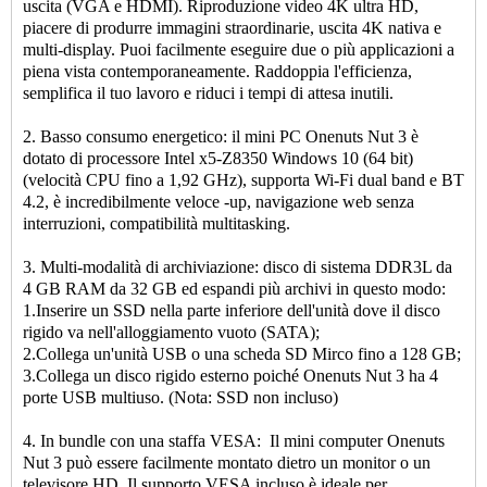
uscita (VGA e HDMI). Riproduzione video 4K ultra HD,
piacere di produrre immagini straordinarie, uscita 4K nativa e
multi-display. Puoi facilmente eseguire due o più applicazioni a
piena vista contemporaneamente. Raddoppia l'efficienza,
semplifica il tuo lavoro e riduci i tempi di attesa inutili.
2. Basso consumo energetico: il mini PC Onenuts Nut 3 è
dotato di processore Intel x5-Z8350 Windows 10 (64 bit)
(velocità CPU fino a 1,92 GHz), supporta Wi-Fi dual band e BT
4.2, è incredibilmente veloce -up, navigazione web senza
interruzioni, compatibilità multitasking.
3. Multi-modalità di archiviazione: disco di sistema DDR3L da
4 GB RAM da 32 GB ed espandi più archivi in ​​questo modo:
1.Inserire un SSD nella parte inferiore dell'unità dove il disco
rigido va nell'alloggiamento vuoto (SATA);
2.Collega un'unità USB o una scheda SD Mirco fino a 128 GB;
3.Collega un disco rigido esterno poiché Onenuts Nut 3 ha 4
porte USB multiuso. (Nota: SSD non incluso)
4. In bundle con una staffa VESA: Il mini computer Onenuts
Nut 3 può essere facilmente montato dietro un monitor o un
televisore HD. Il supporto VESA incluso è ideale per