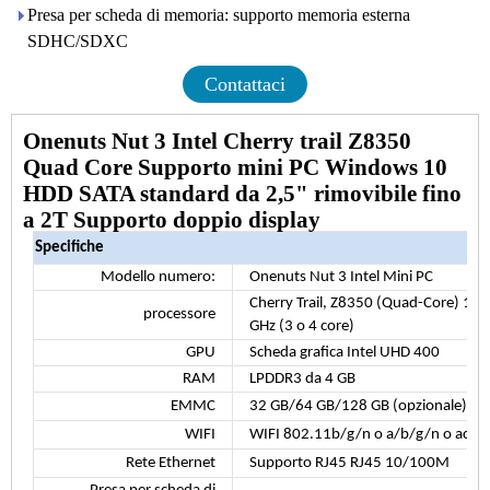
Presa per scheda di memoria: supporto memoria esterna
SDHC/SDXC
Contattaci
Onenuts Nut 3 Intel Cherry trail Z8350
Quad Core Supporto mini PC Windows 10
HDD SATA standard da 2,5" rimovibile fino
a 2T Supporto doppio display
Specifiche
Modello numero:
Onenuts Nut 3 Intel Mini PC
Cherry Trail, Z8350 (Quad-Core) 14nm
processore
GHz (3 o 4 core)
GPU
Scheda grafica Intel UHD 400
RAM
LPDDR3 da 4 GB
EMMC
32 GB/64 GB/128 GB (opzionale)
WIFI
WIFI 802.11b/g/n o a/b/g/n o ac/a
Rete Ethernet
Supporto RJ45 RJ45 10/100M