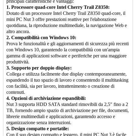
principali caratteristiche e vantaggi:
1. Processore quad-core Intel Cherry Trail Z8350:
Dotato di un processore Intel Cherry Trail Z8350 quad-core, il
mini PC Nut 3 offre prestazioni reattive per l'elaborazione
quotidiana, la riproduzione multimediale, la navigazione Web e
altro ancora.
2. Compatibilità con Windows 10:
Prova le funzionalità e gli aggiornamenti di sicurezza più recenti
con Windows 10, garantendo la compatibilità con un'ampia
gamma di applicazioni software e periferiche per una maggiore
produttività.
3. Supporto per doppio display:
Collega e utilizza facilmente due display contemporaneamente,
espandendo il tuo spazio di lavoro e consentendo il multitasking
con facilità, sia per lavoro, intrattenimento o creazione di
contenuti.
4. Opzioni di archiviazione espandibili:
Nut 3 supporta HDD SATA standard rimovibili da 2,5" fino a 2
TB, fornendo ampio spazio di archiviazione per file, documenti,
librerie multimediali e applicazioni, garantendo accesso e
organizzazione senza interruzioni.
5. Design compatto e portatile:
Con il suo design compatto e leggero, il mini PC Nut 3 è facile