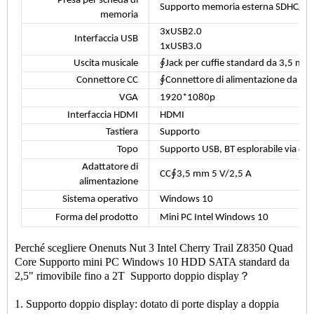
Presa per scheda di
Supporto memoria esterna SDHC/S
memoria
3xUSB2.0
Interfaccia USB
1xUSB3.0
Uscita musicale
∮Jack per cuffie standard da 3,5 mm
Connettore CC
∮Connettore di alimentazione da 3,
VGA
1920*1080p
Interfaccia HDMI
HDMI
Tastiera
Supporto
Topo
Supporto USB, BT esplorabile via cav
Adattatore di
CC∮3,5 mm 5 V/2,5 A
alimentazione
Sistema operativo
Windows 10
Forma del prodotto
Mini PC Intel Windows 10
Perché scegliere Onenuts Nut 3 Intel Cherry Trail Z8350 Quad
Core Supporto mini PC Windows 10 HDD SATA standard da
2,5" rimovibile fino a 2T Supporto doppio display？
1. Supporto doppio display: dotato di porte display a doppia