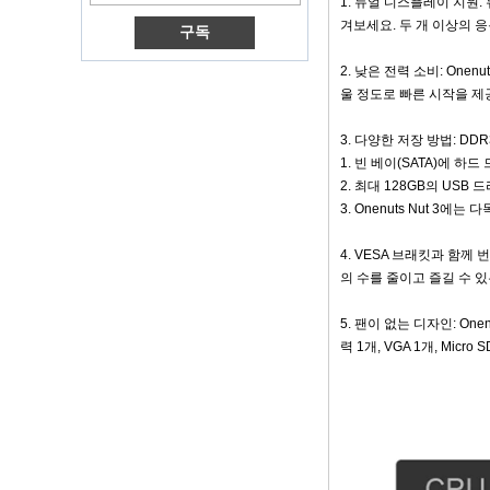
1. 듀얼 디스플레이 지원:
스마트 TV 박스 X96
겨보세요. 두 개 이상의 
3G/4G SIM 카드 슬
롯이있는 안드로이
2. 낮은 전력 소비: Onenu
드 TV 박스, 풀 HD
미디어 플레이어 공
울 정도로 빠른 시작을 제공
급 업체
Android 6.0 마시멜
3. 다양한 저장 방법: DD
로 Amlogic S905X
1. 빈 베이(SATA)에 
TV 박스 쿼드 코어
2. 최대 128GB의 USB 
TV 박스 OTT 스마트
TV 박스 X96
3. Onenuts Nut 3
Android 10
4. VESA 브래킷과 함께 
Allwinner Quad
Core H313 멀티 코
의 수를 줄이고 즐길 수 
어 G31 GPU X96Q
TV Box
5. 팬이 없는 디자인: One
스마트 TV 박스 오트
력 1개, VGA 1개, Mic
안드로이드 4.4 Kikat
TV Box MXQ
2-in-1 옥타 코어 스
트리밍 미디어 플레
이어 및 게임 안드로
이드 TV 상자 안드로