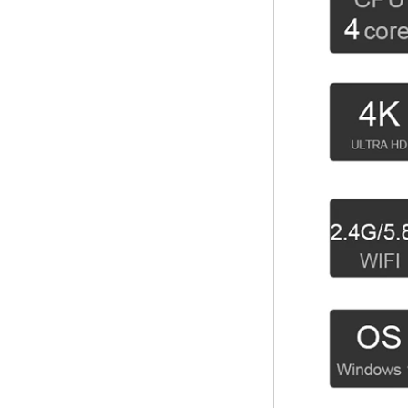
이드 6.0 마시멜로
2G DDR3 16G
EMMC 듀얼 밴드
AC WiFi 지원 Kodi
YouTube Netflix
Facebook 및 많은
더-OneNuts Nut 1
Blue
안드로이드 TV 박스
기가비트 이더넷 안
드로이드 스마트 TV
박스
Amlogic S905X 쿼
드 핵심 개발 보드 오
픈 소스 DIY TV 박스
Amlogic S905
Android TV Box
4K2K Ultra Full HD
Mali-450 최대
750MHz Android
5.1 Lollipop Quad
Core Media Player
G9C
Amlogic S905 TV