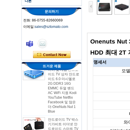
다른
문의하기
전화: 86-0755-82660069
이메일:
sales@sztomato.com
스마트 TV 박스 오트
안드로이드 4.4 Kikat
TV Box MXQ
Onenuts Nut
2-in-1 옥타 코어 스
HDD 최대 2
트리밍 미디어 플레
이어 및 게임 안드로
명세서
이드 TV 상자 안드로
뜨거운 제품
이드 6.0 마시멜로
모델
2G DDR3 16G
EMMC 듀얼 밴드
AC WiFi 지원 Kodi
YouTube Netflix
Facebook 및 많은
더-OneNuts Nut 1
Blue
안드로이드 TV 박스
기가비트 이더넷 안
드로이드 스마트 TV
와
박스