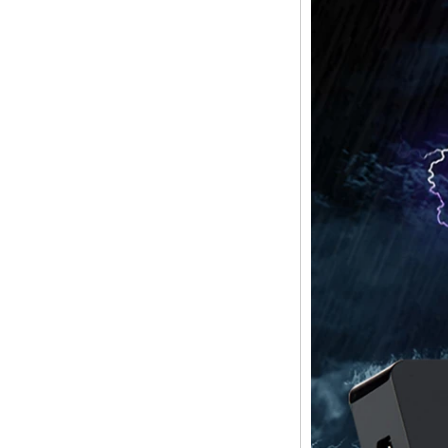
Core H313 멀티 코
어 G31 GPU X96Q
TV Box