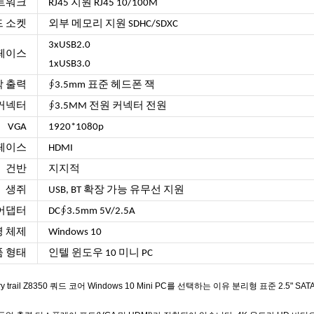
트워크
RJ45 지원 RJ45 10/100M
드 소켓
외부 메모리 지원 SDHC/SDXC
3xUSB2.0
터페이스
1xUSB3.0
악 출력
∮3.5mm 표준 헤드폰 잭
 커넥터
∮3.5MM 전원 커넥터 전원
VGA
1920*1080p
터페이스
HDMI
건반
지지적
생쥐
USB, BT 확장 가능 유무선 지원
어댑터
DC∮3.5mm 5V/2.5A
영 체제
Windows 10
품 형태
인텔 윈도우 10 미니 PC
 Cherry trail Z8350 쿼드 코어 Windows 10 Mini PC를 선택하는 이유 분리형 표준 2.5