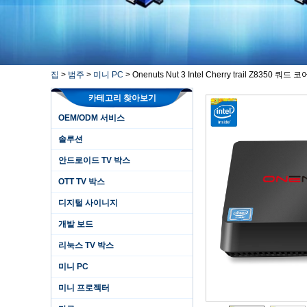
집
>
범주
>
미니 PC
>
Onenuts Nut 3 Intel Cherry trail Z83
카테고리 찾아보기
OEM/ODM 서비스
솔루션
안드로이드 TV 박스
OTT TV 박스
디지털 사이니지
개발 보드
리눅스 TV 박스
미니 PC
미니 프로젝터