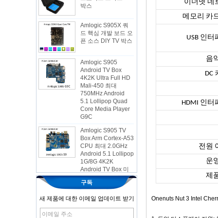
이더넷 네
Amlogic S905X 쿼
드 핵심 개발 보드 오
메모리 카
픈 소스 DIY TV 박스
USB 인
Amlogic S905
Android TV Box
음
4K2K Ultra Full HD
Mali-450 최대
DC
750MHz Android
5.1 Lollipop Quad
Core Media Player
G9C
HDMI 인
Amlogic S905 TV
Box Arm Cortex-A53
CPU 최대 2.0GHz
Android 5.1 Lollipop
1G/8G 4K2K
전원 
Android TV Box 미
디어 플레이어 S9
운
최신 Amlogic
제
S905X TV Box
구독
Android 6.0 OS
Amlogic S905X TV
새 제품에 대한 이메일 업데이트 받기
Onenuts Nut 3 Intel
Box 쿼드 핵심 OTT
TV 박스 VP9 H.265