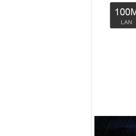
Box Arm Cortex-A53
CPU 최대 2.0GHz
Android 5.1 Lollipop
1G/8G 4K2K
Android TV Box 미
디어 플레이어 S9
최신 Amlogic
S905X TV Box
Android 6.0 OS
Amlogic S905X TV
Box 쿼드 핵심 OTT
TV 박스 VP9 H.265
스마트 TV 박스 X96
3G/4G SIM 카드 슬
롯이있는 안드로이
드 TV 박스, 풀 HD
미디어 플레이어 공
급 업체
Android 6.0 마시멜
로 Amlogic S905X
TV 박스 쿼드 코어
TV 박스 OTT 스마트
TV 박스 X96
Android 10
Allwinner Quad