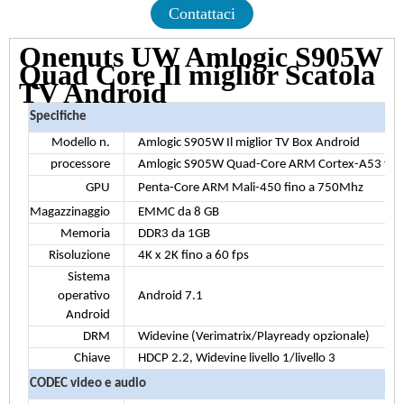
Contattaci
Onenuts UW Amlogic S905W
Quad Core Il miglior Scatola
TV Android
Specifiche
Modello n.
Amlogic S905W Il miglior TV Box Android
processore
Amlogic S905W Quad-Core ARM Cortex-A53 fino
GPU
Penta-Core ARM Mali-450 fino a 750Mhz
Magazzinaggio
EMMC da 8 GB
Memoria
DDR3 da 1GB
Risoluzione
4K x 2K fino a 60 fps
Sistema
operativo
Android 7.1
Android
DRM
Widevine (Verimatrix/Playready opzionale)
Chiave
HDCP 2.2, Widevine livello 1/livello 3
CODEC video e audio