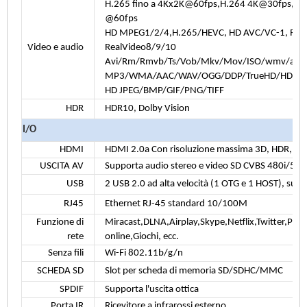
H.265 fino a 4Kx2K@60fps,H.264 4K@30fps, A
@60fps
HD MPEG1/2/4,H.265/HEVC, HD AVC/VC-1, RM/
Video e audio
RealVideo8/9/10
Avi/Rm/Rmvb/Ts/Vob/Mkv/Mov/ISO/wmv/asf/
MP3/WMA/AAC/WAV/OGG/DDP/TrueHD/HD/FL
HD JPEG/BMP/GIF/PNG/TIFF
HDR
HDR10, Dolby Vision
I/O
HDMI
HDMI 2.0a Con risoluzione massima 3D, HDR, C
USCITA AV
Supporta audio stereo e video SD CVBS 480i/576
USB
2 USB 2.0 ad alta velocità (1 OTG e 1 HOST), sup
RJ45
Ethernet RJ-45 standard 10/100M
Funzione di
Miracast,DLNA,Airplay,Skype,Netflix,Twitter,Pica
rete
online,Giochi, ecc.
Senza fili
Wi-Fi 802.11b/g/n
SCHEDA SD
Slot per scheda di memoria SD/SDHC/MMC
SPDIF
Supporta l'uscita ottica
Porta IR
Ricevitore a infrarossi esterno