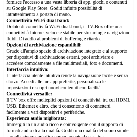
fornisce l'accesso a una vasta libreria di app, giochi e contenuti
su Google Play Store. Goditi infinite possibilità di
intrattenimento a portata di mano.
Connettività Wi-Fi dual-band:
Dotato di connettività Wi-Fi dual-band, il TV-Box offre una
connettività Internet veloce e stabile per streaming e navigazione
fluidi. Dì addio ai problemi di buffering e ritardo.
Opzioni di archiviazione espandibili:
Grazie all'ampio spazio di archiviazione integrato e al supporto
per dispositivi di archiviazione esterni, puoi archiviare e
accedere comodamente a file multimediali, foto e documenti.
Interfaccia intuitiva:
L'interfaccia utente intuitiva rende la navigazione facile e senza
sforzo. Accedi alle tue app preferite, personalizza le
impostazioni e scopri nuovi contenuti con facilità.
Connettività versatile:
Il TV box offre molteplici opzioni di connettività, tra cui HDMI,
USB, Ethernet e altro, che ti consentono di connetterti
facilmente a vari dispositivi e periferiche.
Esperienza audio migliorata:
Immergiti in un audio ricco e coinvolgente con il supporto di
formati audio di alta qualità. Goditi una qualità del suono simile
a quella cinematografica comodamente da casa tua.