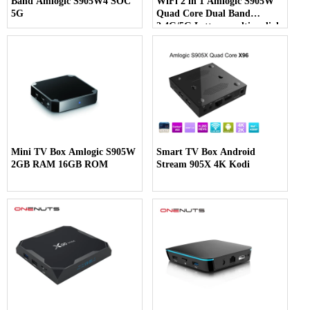
Band Amlogic S905W4 SOC
WiFi 2 in 1 Amlogic S905W
5G
Quad Core Dual Band
2.4G/5G Lettore multimediale
in streaming WIFI
Mini TV Box Amlogic S905W
Smart TV Box Android
2GB RAM 16GB ROM
Stream 905X 4K Kodi