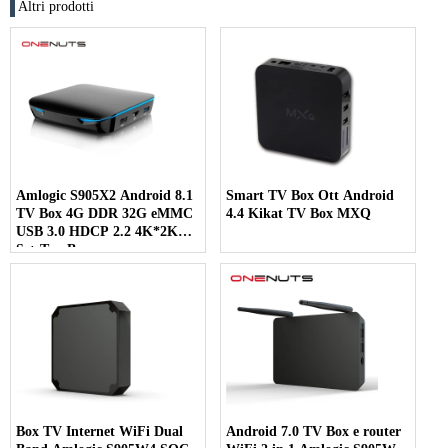
Altri prodotti
Amlogic S905X2 Android 8.1
Smart TV Box Ott Android
TV Box 4G DDR 32G eMMC
4.4 Kikat TV Box MXQ
USB 3.0 HDCP 2.2 4K*2K
Set-Top Box
Box TV Internet WiFi Dual
Android 7.0 TV Box e router