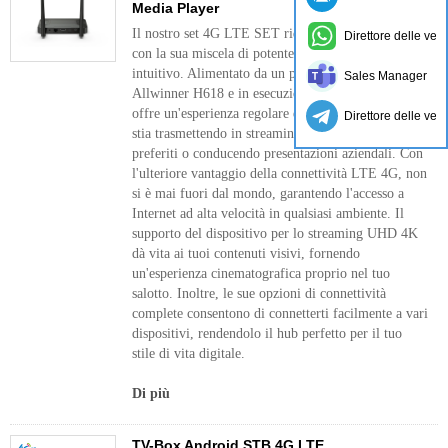
Media Player
Il nostro set 4G LTE SET ridefinisce lo streaming
Direttore delle ven
con la sua miscela di potente hardware e software
intuitivo. Alimentato da un processore quad-core
Sales Manager
Allwinner H618 e in esecuzione su Android 12,
offre un'esperienza regolare e reattiva, sia che tu
Direttore delle ven
stia trasmettendo in streaming i tuoi spettacoli
preferiti o conducendo presentazioni aziendali. Con
l'ulteriore vantaggio della connettività LTE 4G, non
si è mai fuori dal mondo, garantendo l'accesso a
Internet ad alta velocità in qualsiasi ambiente. Il
supporto del dispositivo per lo streaming UHD 4K
dà vita ai tuoi contenuti visivi, fornendo
un'esperienza cinematografica proprio nel tuo
salotto. Inoltre, le sue opzioni di connettività
complete consentono di connetterti facilmente a vari
dispositivi, rendendolo il hub perfetto per il tuo
stile di vita digitale.
Di più
TV-Box Android STB 4G LTE