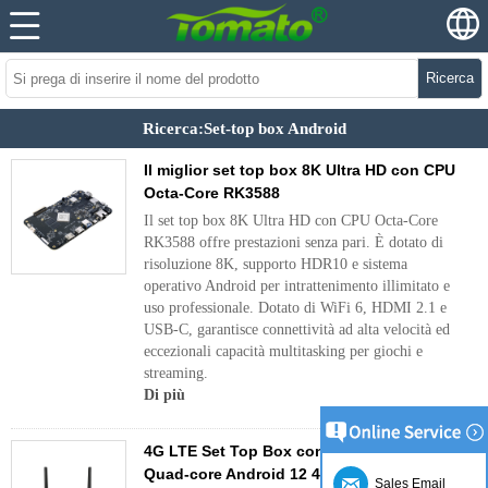
Ricerca
Ricerca:Set-top box Android
Il miglior set top box 8K Ultra HD con CPU
Octa-Core RK3588
Il set top box 8K Ultra HD con CPU Octa-Core
RK3588 offre prestazioni senza pari. È dotato di
risoluzione 8K, supporto HDR10 e sistema
operativo Android per intrattenimento illimitato e
uso professionale. Dotato di WiFi 6, HDMI 2.1 e
USB-C, garantisce connettività ad alta velocità ed
eccezionali capacità multitasking per giochi e
streaming.
Di più
4G LTE Set Top Box con Allwinner H618
Quad-core Android 12 4K UHD Streaming
Sales Email