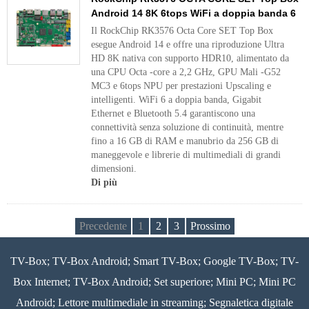
Android 14 8K 6tops WiFi a doppia banda 6
Il RockChip RK3576 Octa Core SET Top Box
esegue Android 14 e offre una riproduzione Ultra
HD 8K nativa con supporto HDR10, alimentato da
una CPU Octa -core a 2,2 GHz, GPU Mali -G52
MC3 e 6tops NPU per prestazioni Upscaling e
intelligenti. WiFi 6 a doppia banda, Gigabit
Ethernet e Bluetooth 5.4 garantiscono una
connettività senza soluzione di continuità, mentre
fino a 16 GB di RAM e manubrio da 256 GB di
maneggevole e librerie di multimediali di grandi
dimensioni.
Di più
Precedente
1
2
3
Prossimo
TV-Box; TV-Box Android; Smart TV-Box; Google TV-Box; TV-
Box Internet; TV-Box Android; Set superiore; Mini PC; Mini PC
Android; Lettore multimediale in streaming; Segnaletica digitale