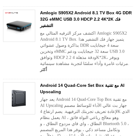
Amlogic S905X2 Android 8.1 TV Box 4G DDR
32G eMMC USB 3.0 HDCP 2.2 4K*2K فك
التشفير
اكتشف مركز الترفيه المثالي مع Amlogic S905X2
Android 8.1 TV Box. يتميز جهاز فك التشفير هذا
بذاكرة وصول عشوائي DDR سعة 4 جيجابايت
وتخزين eMMC سعة 32 جيجابايت ودعم USB 3.0
وتوافق HDCP 2.2 ودقة مذهلة 4K*2K، ويوفر
مرئيات غامرة وأداء سلسًا لتجربة مشاهدة سينمائية.
أكثر
Android 14 Quad-Core Set Box مع تقنية AI
Upscaling
يعد جهاز Android 14 Quad-Core Top Box مع تقنية
AI Upscaling جهاز بث عالي الأداء للوسائط مصمم
لإعادة تعريف تجربتك الترفيهية. يضم ارتفاع 4K الذي
يعمل بنظام AI ، وهو معالج رباعي النواة فائق
النطاق ، واي فاي مزدوج النطاق ، و Bluetooth 5.0 ،
وتكامل مساعد ذكي ، يوفر هذا المربع المصمم
سرعة الاستثمار واتصالًا سلسًا ومرئيًا مذهلاً. مع