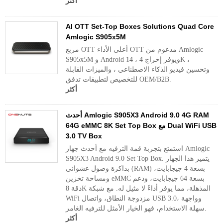
أكثر
AI OTT Set-Top Boxes Solutions Quad Core
Amlogic S905x5M
مربع OTT أعلى الأداء OTT مدعوم من Amlogic
S905x5M و Android 14 ، ويوفر إخراج 4K ،
وتحسين فيديو الذكاء الاصطناعي ، والميزات القابلة
للتخصيص لتطبيقات تدفق OEM/B2B.
أكثر
أحدث Amlogic S905X3 Android 9.0 4G RAM
64G eMMC 8K Set Top Box مع Dual WiFi USB
3.0 TV Box
استمتع بتجربة قمة الترفيه مع أحدث جهاز Amlogic
S905X3 Android 9.0 Set Top Box. يتميز هذا الجهاز
بذاكرة وصول عشوائي (RAM) بسعة 4 جيجابايت،
ومساحة تخزين eMMC بسعة 64 جيجابايت، ودعم
دقة 8K المذهلة، مما يوفر أداءً لا مثيل له. مع شبكة
WiFi مزدوجة النطاق، واتصال USB 3.0، وواجهة
سهلة الاستخدام، فهو الخيار الأمثل للترفيه الغامر.
أكثر