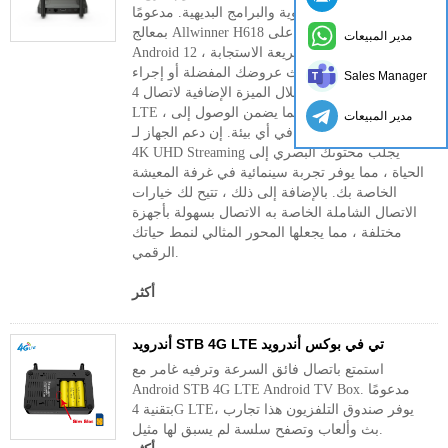
بمزيجه من الأجهزة القوية والبرامج البديهية. مدعومًا
بمعالج Allwinner H618 رباعي النواة ويعمل على
مدير المبيعات
Android 12 ، يوفر تجربة سلسة وسريعة الاستجابة
، سواء كنت تقوم ببث عروضك المفضلة أو إجراء
Sales Manager
عروض تجارية. من خلال الميزة الإضافية لاتصال 4G
LTE ، لم تقم أبدًا باللمس ، مما يضمن الوصول إلى
مدير المبيعات
الإنترنت عالي السرعة في أي بيئة. إن دعم الجهاز لـ
4K UHD Streaming يجلب محتوىك البصري إلى
الحياة ، مما يوفر تجربة سينمائية في غرفة المعيشة
الخاصة بك. بالإضافة إلى ذلك ، تتيح لك خيارات
الاتصال الشاملة الخاصة به الاتصال بسهولة بأجهزة
مختلفة ، مما يجعلها المحور المثالي لنمط حياتك
الرقمي.
أكثر
أندرويد STB 4G LTE تي في بوكس ​​أندرويد
استمتع باتصال فائق السرعة وترفيه غامر مع
Android STB 4G LTE Android TV Box. مدعومًا
بتقنية 4G LTE، يوفر صندوق التلفزيون هذا تجارب
بث وألعاب وتصفح سلسة لم يسبق لها مثيل.