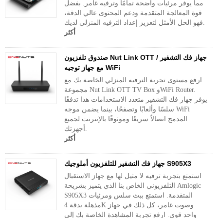
مما يوفر مرئيات واضحة تمامًا وترفيه غامر. بفضل
قوة المعالجة المتقدمة ودعم المحتوى عالي الدقة،
فهو الحل الأمثل لتعزيز إعداد الترفيه المنزلي لديك.
أكثر
صندوق تلفزيون Nut Link OTT / جهاز فك التشفير
مع جهاز توجيه WiFi
ارفع مستوى تجربة الترفيه المنزلي الخاصة بك مع
مجموعة Nut Link OTT TV Box وWiFi Router.
يوفر جهاز فك التشفير متعدد الاستخدامات هذا تدفقًا
سلسًا وألعابًا وتصفحًا، بينما يضمن موجه WiFi
المدمج اتصالاً سريعًا وموثوقًا بالإنترنت لجميع
أجهزتك.
أكثر
جهاز فك التشفير للتلفزيون أملوجيك S905X3
استمتع بتجربة ترفيه لا مثيل لها مع جهاز الاستقبال
التلفزيوني الخاص بنا الذي يتميز بشريحة Amlogic
S905X3 المتقدمة. استمتع ببث سلس ومرئيات
مذهلة بدقة 4K وصوت غامر، كل ذلك في جهاز
واحد قوي. ارفع تجربة المشاهدة الخاصة بك إلى