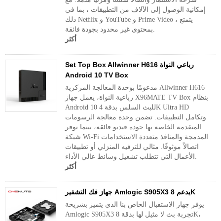
إمكانية الوصول إلى الآلاف من التطبيقات ، بما في
ذلك Netflix و YouTube و Prime Video ، يتمتع
بمحتوى غير محدود بجودة فائقة.
أكثر
Set Top Box Allwinner H616 رباعي النواة
Android 10 TV Box
مدعومًا بوحدة المعالجة المركزية Allwinner H616
رباعية النواة، يعمل جهاز X96MATE TV Box بنظام
Android 10 للبث السلس بدقة 4K Ultra HD
وتكامل التطبيقات. تضمن وحدة معالجة الرسومات
المتقدمة الخاصة بها جودة فيديو فائقة، بينما توفر
شبكة Wi-Fi المدمجة والمنافذ متعددة الاستخدامات
اتصالاً موثوقًا. مثالي للترفيه المنزلي أو تطبيقات
الأعمال التي تتطلب تشغيل وسائط عالي الأداء.
أكثر
جهاز فك التشفير Amlogic S905X3 يدعم 8K
يوفر جهاز الاستقبال الخاص بنا الذي يتميز بشريحة
Amlogic S905X3 تجربة بث لا مثيل لها بدقة 8K،