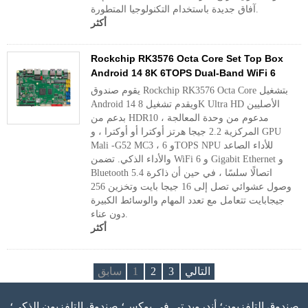
آفاق جديدة باستخدام التكنولوجيا المتطورة.
أكثر
Rockchip RK3576 Octa Core Set Top Box
Android 14 8K 6TOPS Dual-Band WiFi 6
يقوم صندوق Rockchip RK3576 Octa Core بتشغيل
Android 14 ويقدم تشغيل 8K Ultra HD الأصليين
بدعم من HDR10 ، مدعوم من وحدة المعالجة
المركزية 2.2 جيجا هرتز أوكترا أو أوكترا ، و GPU
Mali -G52 MC3 ، و 6TOPS NPU للأداء الصاعد
والأداء الذكي. تضمن WiFi 6 و Gigabit Ethernet و
Bluetooth 5.4 اتصالًا سلسًا ، في حين أن ذاكرة
وصول عشوائي تصل إلى 16 جيجا بايت وتخزين 256
جيجابايت تتعامل مع تعدد المهام والوسائط الكبيرة
دون عناء.
أكثر
التالي
3
2
1
سابق
صندوق التلفزيون؛ أندرويد تي في بوكس؛ صندوق التلفزيون الذكي؛