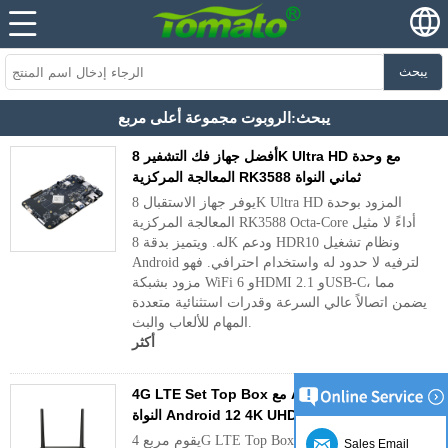
يبحث
يبحث:الروبوت مجموعة أعلى مربع
أفضل جهاز فك التشفير 8K Ultra HD مع وحدة
المعالجة المركزية RK3588 ثماني النواة
يوفر جهاز الاستقبال 8K Ultra HD المزود بوحدة
المعالجة المركزية RK3588 Octa-Core أداءً لا مثيل
له. ويتميز بدقة 8K ودعم HDR10 ونظام تشغيل
Android لترفيه لا حدود له واستخدام احترافي. فهو
مزود بشبكة WiFi 6 وHDMI 2.1 وUSB-C، مما
يضمن اتصالاً عالي السرعة وقدرات استثنائية متعددة
المهام للألعاب والبث.
أكثر
4G LTE Set Top Box مع Allwinner H618 رباعي
النواة Android 12 4K UHD Player
يقوم مربع 4G LTE Top Box بإعادة تعريف البث
Sales Email