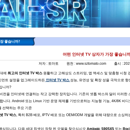
가장 좋습니까?
어떤 인터넷 TV 상자가 가장 좋습니까
저자 :
토마토
원천 :
www.sztomato.com
출시 :
202
시대에
최고의 인터넷 TV 박스
원활하고 고해상도 스트리밍, 앱 액세스 및 맞춤형 시청 경
테인먼트 설정을 업그레이드하든
인터넷 TV 박스
성능, 유연성 및 확장 성을 극적으로 향
엇입니까?
전을 인터넷에 연결하는 작고 강력한 장치입니다. 기존의 셋톱 박스와 달리 이러한 스마트 장치는 
다. Android 또는 Linux 기반 운영 체제를 기반으로하는 지능형 기능, 4K/8K 
를 선택하는 주요 기준
넷 TV 박스
, 특히 B2B 배포, IPTV 배포 또는 OEM/ODM 개발을 위해 대량으로 
 핵심입니다. 다음 세대 칩셋이 장착 된 모델을 찾으십시오
Amlogic S905X5
또는
Roc