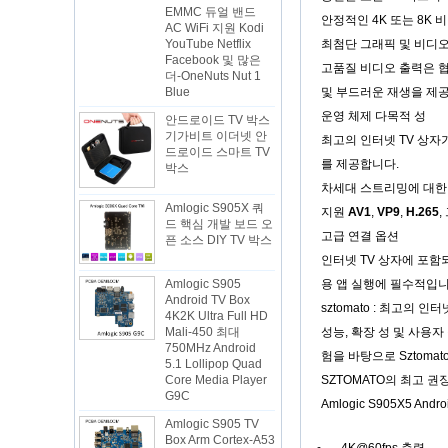
AC WiFi 지원 Kodi
안정적인 4K 또는 8K
YouTube Netflix
Facebook 및 많은
최첨단 그래픽 및 비디오
더-OneNuts Nut 1
고품질 비디오 출력은 협
Blue
및 부드러운 재생을 제
안드로이드 TV 박스
운영 체제 다목적 성
기가비트 이더넷 안
드로이드 스마트 TV
최고의 인터넷 TV 상
박스
를 제공합니다.
차세대 스트리밍에 대한
Amlogic S905X 쿼
드 핵심 개발 보드 오
지원
AV1
,
VP9
,
H.265
,
픈 소스 DIY TV 박스
고급 연결 옵션
인터넷 TV 상자에 포
Amlogic S905
Android TV Box
용 앱 실행에 필수적입니
4K2K Ultra Full HD
sztomato : 최고의 
Mali-450 최대
750MHz Android
성능, 확장 성 및 사용
5.1 Lollipop Quad
험을 바탕으로 Sztom
Core Media Player
G9C
SZTOMATO의 최고 권
Amlogic S905X5 Andr
Amlogic S905 TV
Box Arm Cortex-A53
CPU 최대 2.0GHz
4K@60fps 출력