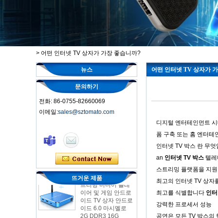
>
어떤 인터넷 TV 상자가 가장 좋습니까?
뉴스
어떤 인터넷 TV 상자가 
문의하기
전화: 86-0755-82660069
이메일:
sales@sztomato.com
디지털 엔터테인먼트 
스마트 TV 박스 오트
폼 구축 또는 홈 엔터
안드로이드 4.4 Kikat
인터넷 TV 박스 란 무
TV Box MXQ
an
인터넷 TV 박스
텔레비
2-in-1 옥타 코어 스
스트리밍 플랫폼을 지원합니
트리밍 미디어 플레
뜨거운 제품
최고의 인터넷 TV 상자
이어 및 게임 안드로
이드 TV 상자 안드로
최고를 식별합니다
인터
이드 6.0 마시멜로
강력한 프로세서 성능
2G DDR3 16G
EMMC 듀얼 밴드
공연은 모든 TV 박스의