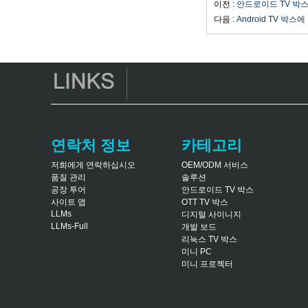
이전 :
안드로이드 TV 박
다음 :
Android TV 박
Amlogic S905
Android TV Box
4K2K Ultra Full HD
Mali-450 최대
750MHz Android
5.1 Lollipop Quad
Core Media Player
G9C
Amlogic S905 TV
Box Arm Cortex-A53
CPU 최대 2.0GHz
연락처 정보
카테고리
Android 5.1 Lollipop
1G/8G 4K2K
저희에게 연락하십시오
OEM/ODM 서비스
Android TV Box 미
품질 관리
솔루션
디어 플레이어 S9
공장 투어
안드로이드 TV 박스
최신 Amlogic
사이트 맵
OTT TV 박스
S905X TV Box
LLMs
디지털 사이니지
Android 6.0 OS
LLMs-Full
개발 보드
Amlogic S905X TV
리눅스 TV 박스
Box 쿼드 핵심 OTT
미니 PC
TV 박스 VP9 H.265
미니 프로젝터
스마트 TV 박스 X96
3G/4G SIM 카드 슬
롯이있는 안드로이