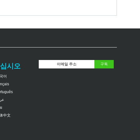
하십시오
국어
ançais
rtuguês
عر
ย
体中文