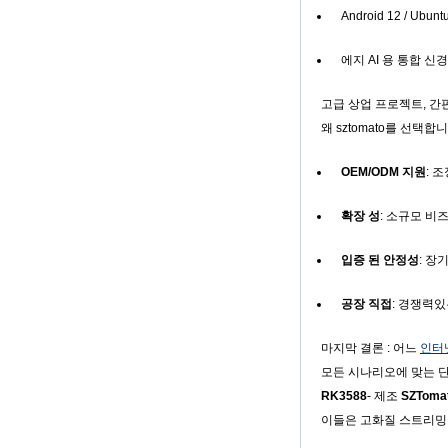
TV Box
Android 12 / Ubunt
스마트 TV 박스 오트
안드로이드 4.4 Kikat
에지 AI 용 통합 신
TV Box MXQ
고급 상업 프로젝트, 간판
2-in-1 옥타 코어 스
트리밍 미디어 플레
왜 sztomato를 선택합
이어 및 게임 안드로
이드 TV 상자 안드로
OEM/ODM 지원
: 
이드 6.0 마시멜로
2G DDR3 16G
EMMC 듀얼 밴드
확장 성
: 소규모 비
AC WiFi 지원 Kodi
YouTube Netflix
Facebook 및 많은
입증 된 안정성
: 장
더-OneNuts Nut 1
Blue
공장 직접
: 경쟁력있
안드로이드 TV 박스
기가비트 이더넷 안
드로이드 스마트 TV
마지막 결론 : 어느
인터넷
박스
모든 시나리오에 맞는 단
RK3588
- 제조
SZToma
Amlogic S905X 쿼
드 핵심 개발 보드 오
이들은 고화질 스트리밍,
픈 소스 DIY TV 박스