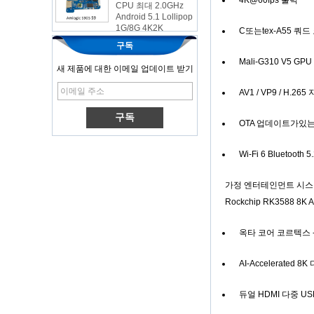
Android 5.1 Lollipop
1G/8G 4K2K
Android TV Box 미
C또는tex-A55 쿼드
디어 플레이어 S9
구독
최신 Amlogic
Mali-G310 V5 GPU
새 제품에 대한 이메일 업데이트 받기
S905X TV Box
Android 6.0 OS
Amlogic S905X TV
AV1 / VP9 / H.265
Box 쿼드 핵심 OTT
TV 박스 VP9 H.265
OTA 업데이트가있는 A
스마트 TV 박스 X96
3G/4G SIM 카드 슬
Wi-Fi 6 Bluetooth 5
롯이있는 안드로이
드 TV 박스, 풀 HD
미디어 플레이어 공
가정 엔터테인먼트 시스템
급 업체
Rockchip RK3588 8K 
Android 6.0 마시멜
로 Amlogic S905X
TV 박스 쿼드 코어
옥타 코어 코르텍스 -A
TV 박스 OTT 스마트
TV 박스 X96
AI-Accelerated 8
Android 10
Allwinner Quad
듀얼 HDMI 다중 U
Core H313 멀티 코
어 G31 GPU X96Q