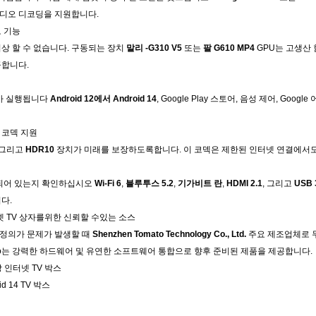
 비디오 디코딩을 지원합니다.
 기능
상 할 수 없습니다. 구동되는 장치
말리 -G310 V5
또는
팔 G610 MP4
GPU는 고생산 
공합니다.
자가 실행됩니다
Android 12에서 Android 14
, Google Play 스토어, 음성 제어, Go
 코덱 지원
 그리고
HDR10
장치가 미래를 보장하도록합니다. 이 코덱은 제한된 인터넷 연결에서
함되어 있는지 확인하십시오
Wi-Fi 6
,
블루투스 5.2
,
기가비트 란
,
HDMI 2.1
, 그리고
USB 
다.
인터넷 TV 상자를위한 신뢰할 수있는 소스
자 정의가 문제가 발생할 때
Shenzhen Tomato Technology Co., Ltd.
주요 제조업체로 두드
ato는 강력한 하드웨어 및 유연한 소프트웨어 통합으로 향후 준비된 제품을 제공합니다.
장 인터넷 TV 박스
oid 14 TV 박스