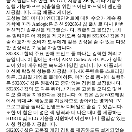
을 지원합니다. 한편, 4K GUI, 지능형 SR 및 기타 기능도
실행 가능하므로 맞춤형을 위한 뛰어난 하드웨어 엔진을
제공합니다. 고급 애플리케이션.
고성능 멀티미디어 엔터테인먼트에 대한 수요가 계속 증
가함에 따라 Amlogic은 최신 S928X-J 칩 출시로 다시 한번
혁신적인 솔루션을 제공했습니다. 원활하고 몰입감 넘치
는 멀티미디어 경험을 제공하도록 설계된 S928X-J 칩은 기
술 애호가와 소비자 모두에게 깊은 인상을 줄 수 있는 다양
한 인상적인 기능을 자랑합니다.
S928X-J 칩의 주요 판매 포인트 중 하나는 강력한 처리 기
능입니다. 이 칩에는 8코어 ARM Cortex-A53 CPU가 장착
되어 있어 매우 빠른 속도와 다양한 멀티미디어 애플리케
이션에 탁월한 성능을 제공합니다. 4K 콘텐츠를 스트리밍
하든, 고화질 게임을 플레이하든, 여러 앱을 동시에 실행하
든 S928X-J 칩은 원활하고 중단 없는 경험을 보장합니다.
S928X-J 칩의 또 다른 뛰어난 기능은 고품질 오디오 및 비
디오 출력을 지원한다는 것입니다. 이 칩은 초당 60프레임
에서 최대 4K 해상도를 지원하므로 좋아하는 영화와 TV
프로그램을 놀라운 선명도와 디테일로 즐길 수 있습니다.
또한 이 칩은 더 넓은 색 영역과 더 나은 대비를 제공하는
HDR10 및 HLG 기술을 지원하여 이전보다 더 몰입감 있는
시청 환경을 제공합니다.
S928X-J 칩은 고품질 게임 경험을 제공하도록 설계되었습