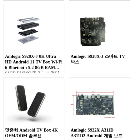
Amlogic S928X-J 8K Ultra
Amlogic S928X-J 스마트 TV
HD Android 11 TV Box Wi-Fi
박스
6 Bluetooth 5.2 8GB RAM
64GB EMMC 및 7-in-1 멀티
스크린 디스플레이
맞춤형 Android TV Box 4K
Amlogic S922X A311D
OEM/ODM 솔루션
A311D2 Android 개발 보드