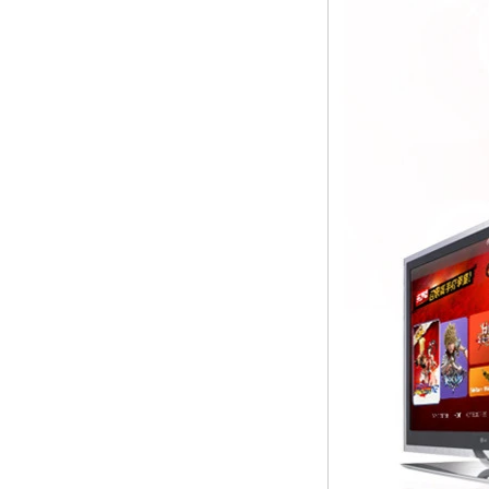
Core H313 멀티 코
어 G31 GPU X96Q
TV Box