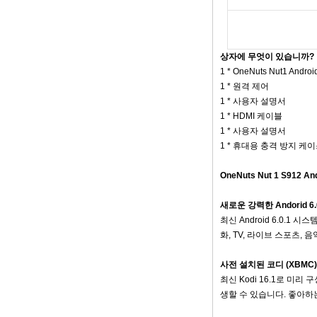
2G DDR3 16G
EMMC 듀얼 밴드
AC WiFi 지원 Kodi
YouTube Netflix
Facebook 및 많은
상자에 무엇이 있습니까?
더-OneNuts Nut 1
1 * OneNuts Nut1 Andro
Blue
1 * 원격 제어
안드로이드 TV 박스
1 * 사용자 설명서
기가비트 이더넷 안
1 * HDMI 케이블
드로이드 스마트 TV
1 * 사용자 설명서
박스
1 * 휴대용 충격 방지 케이
Amlogic S905X 쿼
드 핵심 개발 보드 오
OneNuts Nut 1 S912
픈 소스 DIY TV 박스
새로운 강력한 Andorid 6.0
Amlogic S905
최신 Android 6.0.1 
Android TV Box
화, TV, 라이브 스포츠,
4K2K Ultra Full HD
Mali-450 최대
750MHz Android
사전 설치된 코디 (XBMC)
5.1 Lollipop Quad
최신 Kodi 16.1로 미리 구
Core Media Player
G9C
생할 수 있습니다. 좋아하
Amlogic S905 TV