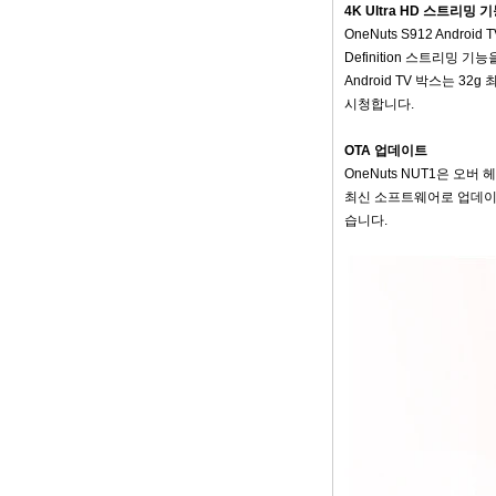
Box Arm Cortex-A53
4K Ultra HD 스트리
CPU 최대 2.0GHz
OneNuts S912 Androi
Android 5.1 Lollipop
Definition 스트리밍 기
1G/8G 4K2K
Android TV 박스는
Android TV Box 미
디어 플레이어 S9
시청합니다.
최신 Amlogic
S905X TV Box
OTA 업데이트
Android 6.0 OS
OneNuts NUT1은 오
Amlogic S905X TV
최신 소프트웨어로 업데이트하
Box 쿼드 핵심 OTT
TV 박스 VP9 H.265
습니다.
스마트 TV 박스 X96
3G/4G SIM 카드 슬
롯이있는 안드로이
드 TV 박스, 풀 HD
미디어 플레이어 공
급 업체
Android 6.0 마시멜
로 Amlogic S905X
TV 박스 쿼드 코어
TV 박스 OTT 스마트
TV 박스 X96
Android 10
Allwinner Quad