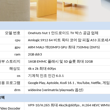
모델 번호
OneNuts Nut 1 안드로이드 TV 박스 공급 업체
cpu
Amlogic S912 64 비트 옥타 코어 암 피질 A53 프로세서
gpu
ARM MALI-T820MP3 GPU 최대 750MHz (DVFS)
ram
2GB ddr3
내부 스토리지
16GB EMMC 플래시 및 SD 슬롯 최대 32GB
해상도
4k x 2k 최대 60fps
os
기계적 인조 인간
6.0.1
응용 프로그램
Google Play, Aptoide, Kodi
16.1
, YouTube, Netflix, 게
drm
widevine (verimatrix/playready 옵션)
코덱
VP9-10/H.265 최대 4kx2k@60fps
, H.264 HEVC WM
Video Docoder