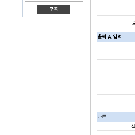
스마트 TV 박스 X96
3G/4G SIM 카드 슬
롯이있는 안드로이
드 TV 박스, 풀 HD
미디어 플레이어 공
급 업체
출력 및 입력
Android 6.0 마시멜
로 Amlogic S905X
TV 박스 쿼드 코어
TV 박스 OTT 스마트
TV 박스 X96
Android 10
Allwinner Quad
Core H313 멀티 코
어 G31 GPU X96Q
TV Box
스마트 TV 박스 오트
안드로이드 4.4 Kikat
TV Box MXQ
2-in-1 옥타 코어 스
다른
트리밍 미디어 플레
이어 및 게임 안드로
전
이드 TV 상자 안드로
이드 6.0 마시멜로