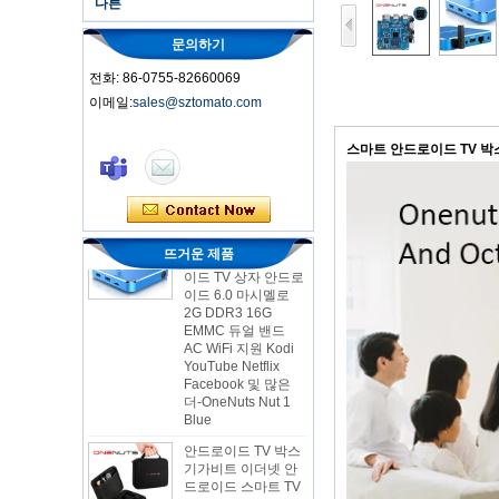
다른
문의하기
전화: 86-0755-82660069
이메일:
sales@sztomato.com
스마트 TV 박스 오트
안드로이드 4.4 Kikat
TV Box MXQ
스마트 안드로이드 TV 박스
2-in-1 옥타 코어 스
트리밍 미디어 플레
이어 및 게임 안드로
이드 TV 상자 안드로
뜨거운 제품
이드 6.0 마시멜로
2G DDR3 16G
EMMC 듀얼 밴드
AC WiFi 지원 Kodi
YouTube Netflix
Facebook 및 많은
더-OneNuts Nut 1
Blue
안드로이드 TV 박스
기가비트 이더넷 안
드로이드 스마트 TV
박스