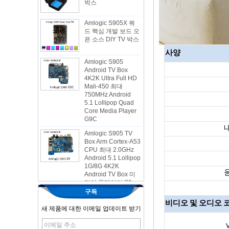
Amlogic S905X 쿼
드 핵심 개발 보드 오
픈 소스 DIY TV 박스
Amlogic S905
사양
Android TV Box
4K2K Ultra Full HD
Mali-450 최대
750MHz Android
5.1 Lollipop Quad
Core Media Player
G9C
Amlogic S905 TV
Box Arm Cortex-A53
CPU 최대 2.0GHz
Android 5.1 Lollipop
1G/8G 4K2K
Android TV Box 미
디어 플레이어 S9
최신 Amlogic
S905X TV Box
구독
Android 6.0 OS
비디오 및 오디오 
Amlogic S905X TV
새 제품에 대한 이메일 업데이트 받기
Box 쿼드 핵심 OTT
TV 박스 VP9 H.265