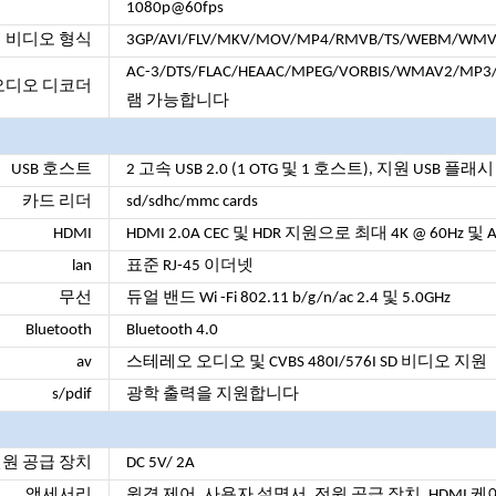
1080p@60fps
비디오 형식
3GP/AVI/FLV/MKV/MOV/MP4/RMVB/TS/WEBM/WMV
AC-3/DTS/FLAC/HEAAC/MPEG/VORBIS/WMAV2/MP
오디오 디코더
램 가능합니다
USB 호스트
2 고속 USB 2.0 (1 OTG 및 1 호스트), 지원
USB 플래
카드 리더
sd/sdhc/mmc cards
HDMI
HDMI
2.0A
CEC 및 HDR 지원으로 최대 4K @ 60Hz 및
lan
표준 RJ-45 이더넷
무선
듀얼 밴드 Wi -Fi 802.11 b/g/n/ac 2.4 및 5.0GHz
Bluetooth
Bluetooth 4.0
av
스테레오 오디오 및 CVBS 480I/576I SD 비디오 지원
s/pdif
광학 출력을 지원합니다
원 공급 장치
DC 5V/
2A
액세서리
원격 제어, 사용자 설명서, 전원 공급 장치, HDMI 