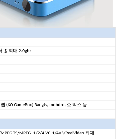
 @ 최대 2.0ghz
임 앱 (KO GameBox)
Bangtv, mobdro, 쇼 박스 등
V/MPEG TS/MPEG-
1/2/4
VC-1/AVS/RealVideo 최대