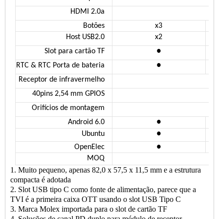
HDMI 2.0a
Botões
x3
Host USB2.0
x2
Slot para cartão TF
●
RTC & RTC
Porta de bateria
●
Receptor de infravermelho
40pins 2,54 mm GPIOS
US
Orifícios de montagem
Android 6.0
●
Ubuntu
●
OpenElec
●
MOQ
1. Muito pequeno, apenas 82,0 x 57,5 ​​x 11,5 mm e a estrutura
compacta é adotada
2. Slot USB tipo C como fonte de alimentação, parece que a
TVI é a primeira caixa OTT usando o slot USB Tipo C
3. Marca Molex importada para o slot de cartão TF
4. Soluções de canal PD duplo para módulo de receptor