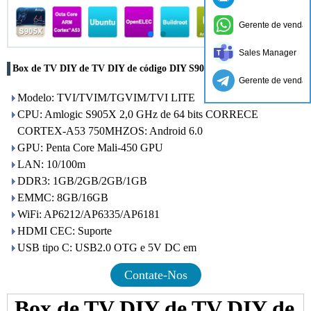
Gerente de vendas
Sales Manager
Box de TV DIY de TV DIY de código DIY S905X da Amlogic S905X
Gerente de vendas
Modelo: TVI/TVIM/TGVIM/TVI LITE
CPU: Amlogic S905X 2,0 GHz de 64 bits CORRECE
CORTEX-A53 750MHZOS: Android 6.0
GPU: Penta Core Mali-450 GPU
LAN: 10/100m
DDR3: 1GB/2GB/2GB/1GB
EMMC: 8GB/16GB
WiFi: AP6212/AP6335/AP6181
HDMI CEC: Suporte
USB tipo C: USB2.0 OTG e 5V DC em
Contate-Nos
Box de TV DIY de TV DIY de