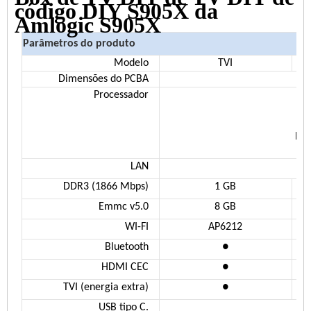
código DIY S905X da
Amlogic S905X
Parâmetros do produto
Modelo
TVI
Dimensões do PCBA
Processador
Hw 
LAN
DDR3 (1866 Mbps)
1 GB
Emmc v5.0
8 GB
WI-FI
AP6212
Bluetooth
●
HDMI CEC
●
TVI (energia extra)
●
USB tipo C.